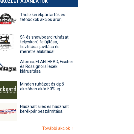
AKÜZLET AJÁNLATOK
Thule kerékpártartók és
tetőboxok akciós áron
Sí- és snowboard ruházat
teljeskörű felújítása,
tisztítása, javítása és
méretre alakítása!
Atomic, ELAN, HEAD, Fischer
és Rossignol sílécek
kiárusítása
Minden ruházat és cipő
akcióban akár 50%-ig
Használt síléc és használt
kerékpár beszámítása
További akciók