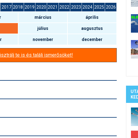
Síelé
2017
2018
2019
2020
2021
2022
2023
2024
2025
2026
Mind
r
március
április
A ho
Köte
július
augusztus
r
november
december
sztrálj te is és találj ismerősöket!
UT
KE