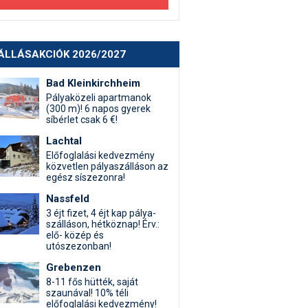
ÁLLÁSAKCIÓK 2026/2027
Bad Kleinkirchheim
Pályaközeli apartmanok
(300 m)! 6 napos gyerek
síbérlet csak 6 €!
Lachtal
Előfoglalási kedvezmény
közvetlen pályaszálláson az
egész síszezonra!
Nassfeld
3 éjt fizet, 4 éjt kap pálya-
szálláson, hétköznap! Érv.:
elő- közép és
utószezonban!
Grebenzen
8-11 fős hütték, saját
szaunával! 10% téli
előfoglalási kedvezmény!