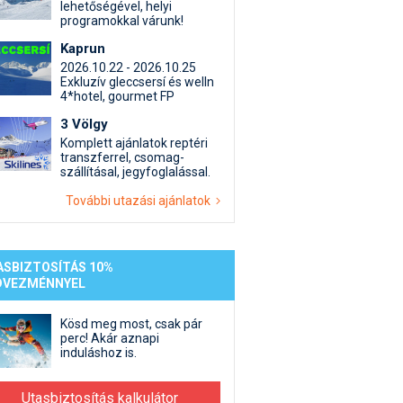
st kiegészítő sportok: bringa, szörf, stb.
Akciók
Új termékek
lehetőségével, helyi
programokkal várunk!
en egyéb síeléshez kapcsolódó téma
Termékkereső
Kaprun
nlappal kapcsolatos kérdések és válaszok
2026.10.22 - 2026.10.25
tlen beszélgetések
Exkluzív gleccsersí és welln
4*hotel, gourmet FP
3 Völgy
Komplett ajánlatok reptéri
transzferrel, csomag-
szállításal, jegyfoglalással.
További utazási ajánlatok
ASBIZTOSÍTÁS 10%
DVEZMÉNNYEL
Kösd meg most, csak pár
perc! Akár aznapi
induláshoz is.
Utasbiztosítás kalkulátor