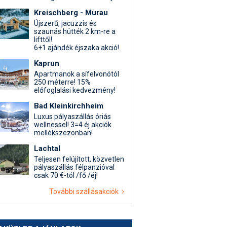
Kreischberg - Murau
Újszerű, jacuzzis és
szaunás hütték 2 km-re a
lifttől!
6+1 ajándék éjszaka akció!
Kaprun
Apartmanok a sífelvonótól
250 méterre! 15%
előfoglalási kedvezmény!
Bad Kleinkirchheim
Luxus pályaszállás óriás
wellnessel! 3=4 éj akciók
mellékszezonban!
Lachtal
Teljesen felújított, közvetlen
pályaszállás félpanzióval
csak 70 €-tól /fő /éj!
További szállásakciók