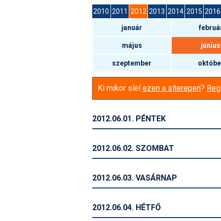
2010
2011
2012
2013
2014
2015
2016
január
februá
május
június
szeptember
októbe
Ki mikor síel
ezen a síterepen
?
Regi
2012.06.01. PÉNTEK
2012.06.02. SZOMBAT
2012.06.03. VASÁRNAP
2012.06.04. HÉTFŐ