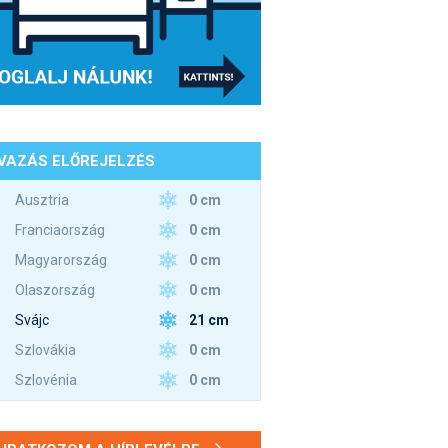
VAZÁS ELŐREJELZÉS
0 cm
Ausztria
0 cm
Franciaország
0 cm
Magyarország
0 cm
Olaszország
21 cm
Svájc
0 cm
Szlovákia
0 cm
Szlovénia