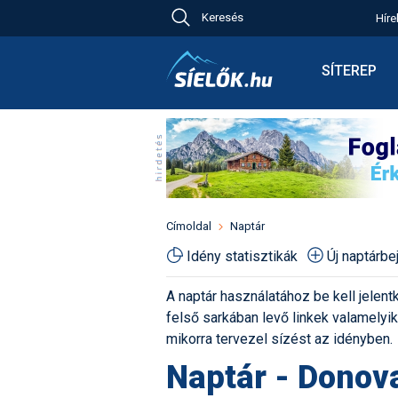
Keresés
Híre
Ch
Bú
SÍTEREP
Pr
Síterepkere
Új
Élménybesz
Ny
Síbérletárak
A
Terepcsopo
Hó
Toplista
Kr
Időjárás előr
Címoldal
Naptár
Kr
Havazás előr
Idény statisztikák
Új naptárb
M
Webkamerá
A naptár használatához be kell jelentk
Fotók
felső sarkában levő linkek valamelyiké
Pályaszállá
mikorra tervezel sízést az idényben.
Naptár - Donov