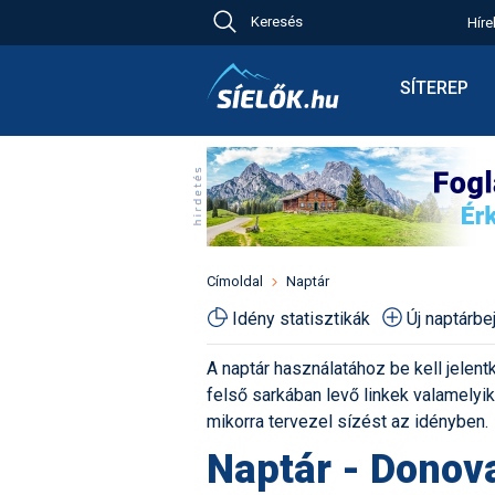
Keresés
Híre
Ch
Bú
SÍTEREP
Pr
Síterepkere
Új
Élménybesz
Ny
Síbérletárak
A
Terepcsopo
Hó
Toplista
Kr
Időjárás előr
Címoldal
Naptár
Kr
Havazás előr
Idény statisztikák
Új naptárb
M
Webkamerá
A naptár használatához be kell jelentk
Fotók
felső sarkában levő linkek valamelyiké
Pályaszállá
mikorra tervezel sízést az idényben.
Naptár - Donov