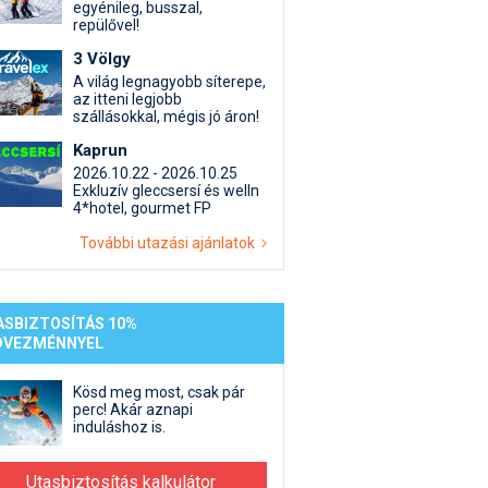
st kiegészítő sportok: bringa, szörf, stb.
Akciók
Új termékek
egyénileg, busszal,
repülővel!
en egyéb síeléshez kapcsolódó téma
Termékkereső
3 Völgy
nlappal kapcsolatos kérdések és válaszok
A világ legnagyobb síterepe,
tlen beszélgetések
az itteni legjobb
szállásokkal, mégis jó áron!
Kaprun
2026.10.22 - 2026.10.25
Exkluzív gleccsersí és welln
4*hotel, gourmet FP
További utazási ajánlatok
ASBIZTOSÍTÁS 10%
DVEZMÉNNYEL
Kösd meg most, csak pár
perc! Akár aznapi
induláshoz is.
Utasbiztosítás kalkulátor