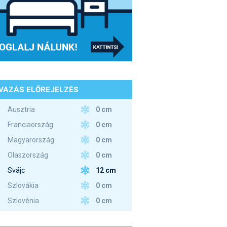
VAZÁS ELŐREJELZÉS
0 cm
Ausztria
0 cm
Franciaország
0 cm
Magyarország
0 cm
Olaszország
12 cm
Svájc
0 cm
Szlovákia
0 cm
Szlovénia