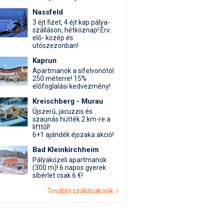
Nassfeld
3 éjt fizet, 4 éjt kap pálya-
szálláson, hétköznap! Érv.:
elő- közép és
utószezonban!
Kaprun
Apartmanok a sífelvonótól
250 méterre! 15%
előfoglalási kedvezmény!
Kreischberg - Murau
Újszerű, jacuzzis és
szaunás hütték 2 km-re a
lifttől!
6+1 ajándék éjszaka akció!
Bad Kleinkirchheim
Pályaközeli apartmanok
(300 m)! 6 napos gyerek
síbérlet csak 6 €!
További szállásakciók