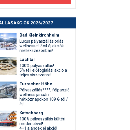
ÁLLÁSAKCIÓK 2026/2027
Bad Kleinkirchheim
Luxus pályaszállás óriás
wellnessel! 3=4 éj akciók
mellékszezonban!
Lachtal
100% pályaszállás!
5% téli előfoglalási akció a
teljes síszezonra!
Turracher Höhe
Pályaszállás****, félpanzió,
wellness januári
hétköznapokon 109 €-tól /
éj!
Katschberg
100% pályaszállás kültéri
medencével!
4+1 ajándék éj akció!