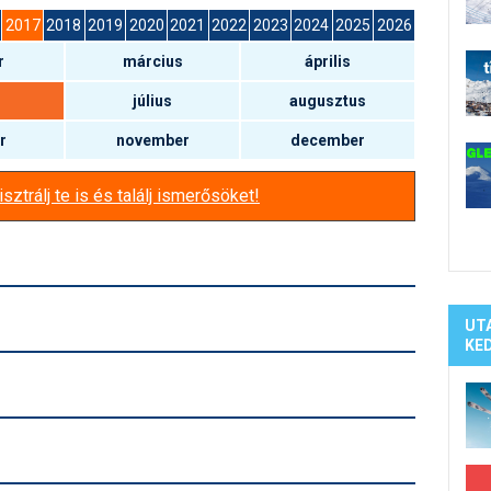
Síelé
2017
2018
2019
2020
2021
2022
2023
2024
2025
2026
Mind
r
március
április
A ho
Köte
július
augusztus
r
november
december
sztrálj te is és találj ismerősöket!
UT
KE