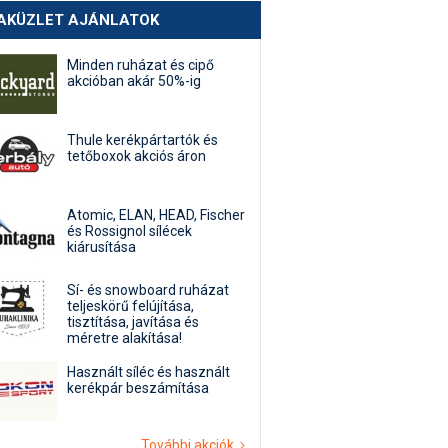
AKÜZLET AJÁNLATOK
Minden ruházat és cipő
akcióban akár 50%-ig
Thule kerékpártartók és
tetőboxok akciós áron
Atomic, ELAN, HEAD, Fischer
és Rossignol sílécek
kiárusítása
Sí- és snowboard ruházat
teljeskörű felújítása,
tisztítása, javítása és
méretre alakítása!
Használt síléc és használt
kerékpár beszámítása
További akciók