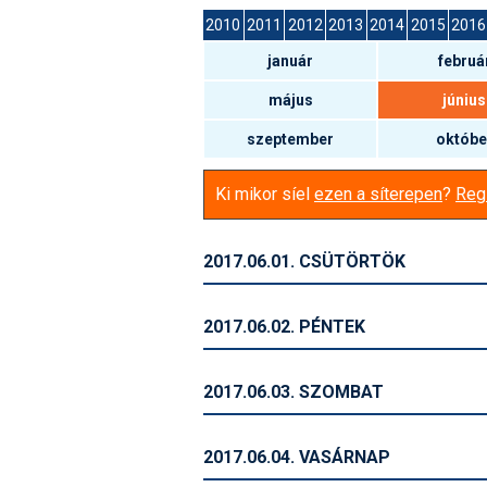
2010
2011
2012
2013
2014
2015
2016
január
februá
május
június
szeptember
októbe
Ki mikor síel
ezen a síterepen
?
Regi
2017.06.01. CSÜTÖRTÖK
2017.06.02. PÉNTEK
2017.06.03. SZOMBAT
2017.06.04. VASÁRNAP