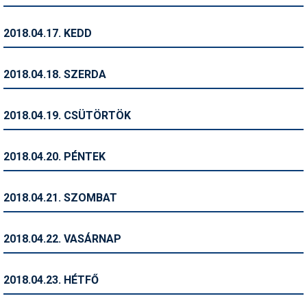
Síruházat
Síszerviz
2018.04.17. KEDD
Sítechnika
2018.04.18. SZERDA
Síugrás
Snowboard
2018.04.19. CSÜTÖRTÖK
Snowboardfelszerelés
2018.04.20. PÉNTEK
Sportorvos
Szakértők
2018.04.21. SZOMBAT
Szánkó
2018.04.22. VASÁRNAP
Szótárak
Telemark
2018.04.23. HÉTFŐ
Téli sportok