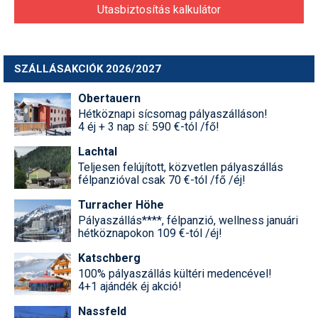
Utasbiztosítás kalkulátor
SZÁLLÁSAKCIÓK 2026/2027
Obertauern
Hétköznapi sícsomag pályaszálláson!
4 éj + 3 nap sí: 590 €-tól /fő!
Lachtal
Teljesen felújított, közvetlen pályaszállás
félpanzióval csak 70 €-tól /fő /éj!
Turracher Höhe
Pályaszállás****, félpanzió, wellness januári
hétköznapokon 109 €-tól /éj!
Katschberg
100% pályaszállás kültéri medencével!
4+1 ajándék éj akció!
Nassfeld