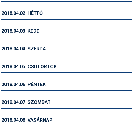
Humor
2018.04.02. HÉTFŐ
Hütte
Ingatlan
2018.04.03. KEDD
Interjúk
2018.04.04. SZERDA
Játékok
Kerékpár
2018.04.05. CSÜTÖRTÖK
Korcsolya
2018.04.06. PÉNTEK
Könyvajánló
Magazinok
2018.04.07. SZOMBAT
Munkavállalás
2018.04.08. VASÁRNAP
Olvasnivaló