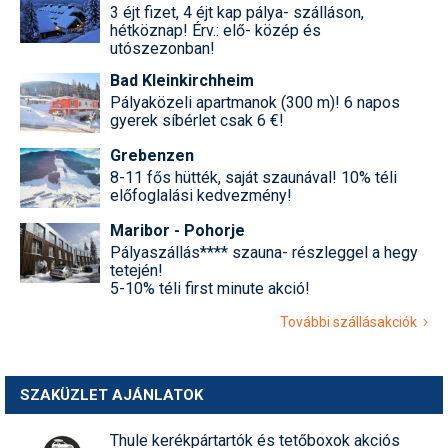
3 éjt fizet, 4 éjt kap pálya- szálláson,
hétköznap! Érv.: elő- közép és
utószezonban!
Bad Kleinkirchheim
Pályaközeli apartmanok (300 m)! 6 napos
gyerek síbérlet csak 6 €!
Grebenzen
8-11 fős hütték, saját szaunával! 10% téli
előfoglalási kedvezmény!
Maribor - Pohorje
Pályaszállás**** szauna- részleggel a hegy
tetején!
5-10% téli first minute akció!
További szállásakciók
SZAKÜZLET AJÁNLATOK
Thule kerékpártartók és tetőboxok akciós