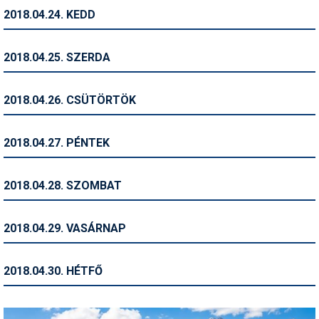
2018.04.24. KEDD
Termékajánló
Történelem
2018.04.25. SZERDA
Túrasí
2018.04.26. CSÜTÖRTÖK
Utasbiztosítás
Utazási tippek
2018.04.27. PÉNTEK
Védőfelszerelés
2018.04.28. SZOMBAT
Wellness
2018.04.29. VASÁRNAP
2018.04.30. HÉTFŐ