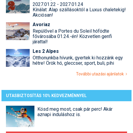
2027.01.22 - 2027.01.24
Kínálat: Alap szállásoktól a Luxus chaletekig!
Akciósan!
Avoriaz
Repülővel a Portes du Soleil hófödte
fővárosába 01.24.-én! Közvetlen genfi
járattal!
Les 2 Alpes
Otthonunkba hívunk, gyertek ki hozzánk egy
hétre! Örök hó, gleccser, sport, buli, pihi
További utazási ajánlatok
UTASBIZTOSÍTÁS 10% KEDVEZMÉNNYEL
Kösd meg most, csak pár perc! Akár
aznapi induláshoz is.