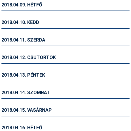
Pályázatok
2018.04.09. HÉTFŐ
Portálinfo
2018.04.10. KEDD
Rajzok
Síbérletárak
2018.04.11. SZERDA
Síbörze
2018.04.12. CSÜTÖRTÖK
Sícipő
Sífelszerelés
2018.04.13. PÉNTEK
Sífutás
2018.04.14. SZOMBAT
Síléc
Símánia
2018.04.15. VASÁRNAP
Síoktatás
2018.04.16. HÉTFŐ