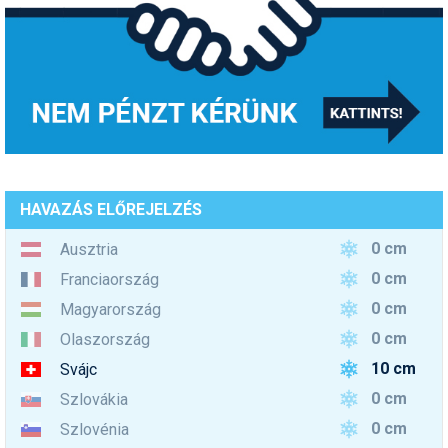
HAVAZÁS ELŐREJELZÉS
0 cm
Ausztria
0 cm
Franciaország
0 cm
Magyarország
0 cm
Olaszország
10 cm
Svájc
0 cm
Szlovákia
0 cm
Szlovénia