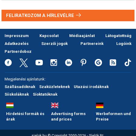
FELIRATKOZOM A HÍRLEVÉLRE
Impresszum
Kapcsolat
Médiaajánlat
Látogatottság
Adatkezelés
Szerzői jogok
Partnereink
Logóink
Partnerdoboz
Megjelenési ajánlatunk:
Szállásadóknak
Szaküzleteknek
Utazási irodáknak
Síiskoláknak
Síoktatóknak
Hirdetési formák és
Advertising forms
Werbeformen und
árak
and prices
Preise
sielok.hu © Copyright 2000-2026 - Síelők Bt.