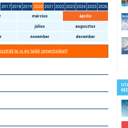
Síelé
2017
2018
2019
2020
2021
2022
2023
2024
2025
2026
Mind
r
március
április
A ho
Köte
július
augusztus
r
november
december
sztrálj te is és találj ismerősöket!
UT
KE