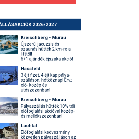
ÁLLÁSAKCIÓK 2026/2027
Kreischberg - Murau
Újszerű, jacuzzis és
szaunás hütték 2 km-re a
lifttől!
6+1 ajándék éjszaka akció!
Nassfeld
3 éjt fizet, 4 éjt kap pálya-
szálláson, hétköznap! Érv.:
elő- közép és
utószezonban!
Kreischberg - Murau
Pályaszállás hütték 10% téli
előfoglalási akcióval közép-
és mellékszezonban!
Lachtal
Előfoglalási kedvezmény
közvetlen pályaszálláson az