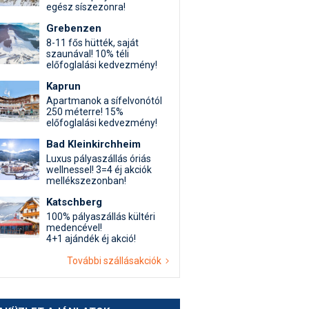
egész síszezonra!
Grebenzen
8-11 fős hütték, saját
szaunával! 10% téli
előfoglalási kedvezmény!
Kaprun
Apartmanok a sífelvonótól
250 méterre! 15%
előfoglalási kedvezmény!
Bad Kleinkirchheim
Luxus pályaszállás óriás
wellnessel! 3=4 éj akciók
mellékszezonban!
Katschberg
100% pályaszállás kültéri
medencével!
4+1 ajándék éj akció!
További szállásakciók