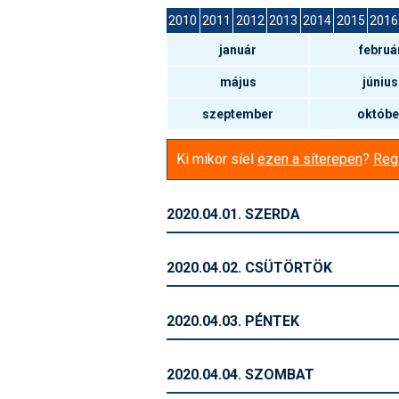
2010
2011
2012
2013
2014
2015
2016
január
februá
május
június
szeptember
októbe
Ki mikor síel
ezen a síterepen
?
Regi
2020.04.01. SZERDA
2020.04.02. CSÜTÖRTÖK
2020.04.03. PÉNTEK
2020.04.04. SZOMBAT