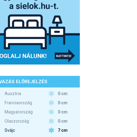
VAZÁS ELŐREJELZÉS
0 cm
Ausztria
0 cm
Franciaország
0 cm
Magyarország
0 cm
Olaszország
7 cm
Svájc