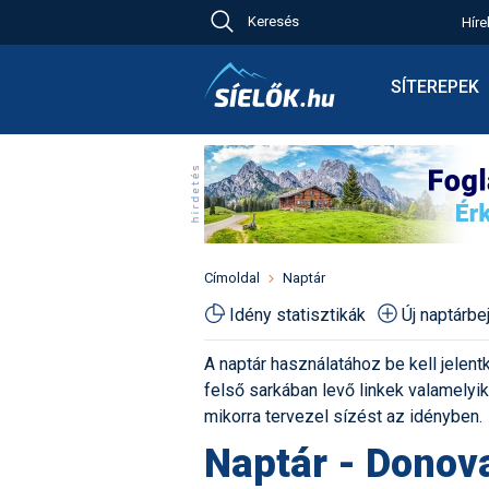
Keresés
Híre
Ch
Bú
SÍTEREPEK
Pr
Síterepkeres
Új
Élménybesz
Ny
Síbérletárak
A
Terepcsopor
Hó
Toplista
Kr
Időjárás előr
Címoldal
Naptár
Kr
Havazás előr
Idény statisztikák
Új naptárb
M
Webkamerák
A naptár használatához be kell jelentk
Fotók
felső sarkában levő linkek valamelyiké
Pályaszállás
mikorra tervezel sízést az idényben.
Naptár - Donov