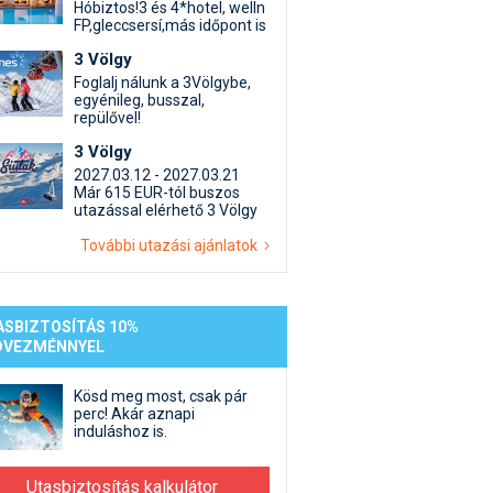
st kiegészítő sportok: bringa, szörf, stb.
Akciók
Új termékek
Hóbiztos!3 és 4*hotel, welln
FP,gleccsersí,más időpont is
en egyéb síeléshez kapcsolódó téma
Termékkereső
3 Völgy
nlappal kapcsolatos kérdések és válaszok
Foglalj nálunk a 3Völgybe,
tlen beszélgetések
egyénileg, busszal,
repülővel!
3 Völgy
2027.03.12 - 2027.03.21
Már 615 EUR-tól buszos
utazással elérhető 3 Völgy
További utazási ajánlatok
ASBIZTOSÍTÁS 10%
DVEZMÉNNYEL
Kösd meg most, csak pár
perc! Akár aznapi
induláshoz is.
Utasbiztosítás kalkulátor