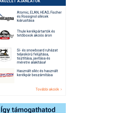
AKÜZLET AJÁNLATOK
Atomic, ELAN, HEAD, Fischer
és Rossignol sílécek
kiárusítása
Thule kerékpártartók és
tetőboxok akciós áron
Sí- és snowboard ruházat
teljeskörű felújítása,
tisztítása, javítása és
méretre alakítása!
Használt síléc és használt
kerékpár beszámítása
További akciók