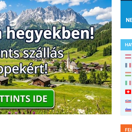
HA
FE