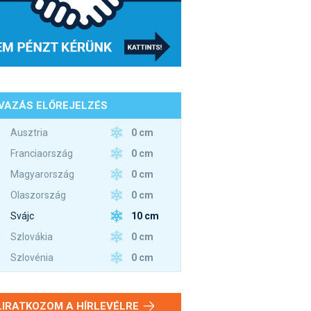
VAZÁS ELŐREJELZÉS
0 cm
Ausztria
0 cm
Franciaország
0 cm
Magyarország
0 cm
Olaszország
10 cm
Svájc
0 cm
Szlovákia
0 cm
Szlovénia
LIRATKOZOM A HÍRLEVÉLRE