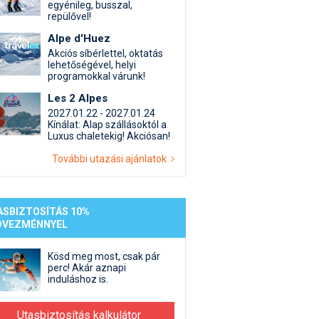
st kiegészítő sportok: bringa, szörf, stb.
Akciók
Új termékek
egyénileg, busszal,
repülővel!
en egyéb síeléshez kapcsolódó téma
Termékkereső
Alpe d'Huez
nlappal kapcsolatos kérdések és válaszok
Akciós síbérlettel, oktatás
tlen beszélgetések
lehetőségével, helyi
programokkal várunk!
Les 2 Alpes
2027.01.22 - 2027.01.24
Kínálat: Alap szállásoktól a
Luxus chaletekig! Akciósan!
További utazási ajánlatok
ASBIZTOSÍTÁS 10%
DVEZMÉNNYEL
Kösd meg most, csak pár
perc! Akár aznapi
induláshoz is.
Utasbiztosítás kalkulátor