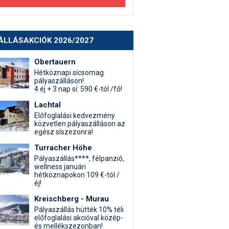
ÁLLÁSAKCIÓK 2026/2027
Obertauern
Hétköznapi sícsomag
pályaszálláson!
4 éj + 3 nap sí: 590 €-tól /fő!
Lachtal
Előfoglalási kedvezmény
közvetlen pályaszálláson az
egész síszezonra!
Turracher Höhe
Pályaszállás****, félpanzió,
wellness januári
hétköznapokon 109 €-tól /
éj!
Kreischberg - Murau
Pályaszállás hütték 10% téli
előfoglalási akcióval közép-
és mellékszezonban!