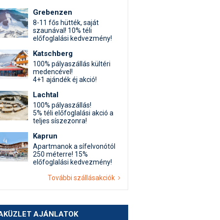
Grebenzen
8-11 fős hütték, saját
szaunával! 10% téli
előfoglalási kedvezmény!
Katschberg
100% pályaszállás kültéri
medencével!
4+1 ajándék éj akció!
Lachtal
100% pályaszállás!
5% téli előfoglalási akció a
teljes síszezonra!
Kaprun
Apartmanok a sífelvonótól
250 méterre! 15%
előfoglalási kedvezmény!
További szállásakciók
AKÜZLET AJÁNLATOK