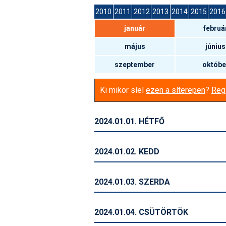
2010
2011
2012
2013
2014
2015
2016
január
februá
május
június
szeptember
októbe
Ki mikor síel
ezen a síterepen
?
Regi
2024.01.01. HÉTFŐ
2024.01.02. KEDD
2024.01.03. SZERDA
2024.01.04. CSÜTÖRTÖK