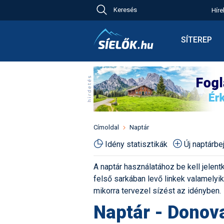
Keresés
Híre
Ch
Bú
SÍTEREP
Pr
Síterepkere
Új
Élménybesz
Ny
Síbérletárak
A
Terepcsopo
Hó
Toplista
Kr
Időjárás előr
Címoldal
Naptár
Kr
Havazás előr
Idény statisztikák
Új naptárb
M
Webkamerá
A naptár használatához be kell jelentk
Fotók
felső sarkában levő linkek valamelyiké
Pályaszállá
mikorra tervezel sízést az idényben.
Naptár - Donov