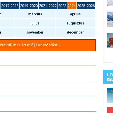
Síelé
2017
2018
2019
2020
2021
2022
2023
2024
2025
2026
Mind
r
március
április
A ho
Köte
július
augusztus
r
november
december
sztrálj te is és találj ismerősöket!
UT
KE