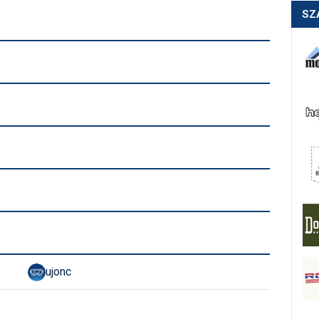
SZ
ujonc