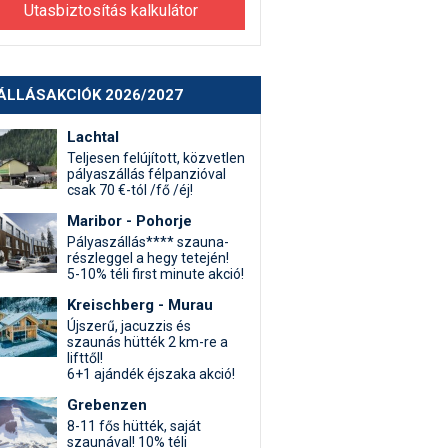
Utasbiztosítás kalkulátor
ÁLLÁSAKCIÓK 2026/2027
Lachtal
Teljesen felújított, közvetlen
pályaszállás félpanzióval
csak 70 €-tól /fő /éj!
Maribor - Pohorje
Pályaszállás**** szauna-
részleggel a hegy tetején!
5-10% téli first minute akció!
Kreischberg - Murau
Újszerű, jacuzzis és
szaunás hütték 2 km-re a
lifttől!
6+1 ajándék éjszaka akció!
Grebenzen
8-11 fős hütték, saját
szaunával! 10% téli