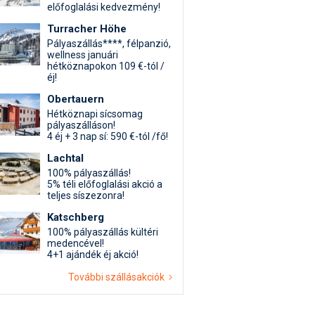
előfoglalási kedvezmény!
Turracher Höhe
Pályaszállás****, félpanzió,
wellness januári
hétköznapokon 109 €-tól /
éj!
Obertauern
Hétköznapi sícsomag
pályaszálláson!
4 éj + 3 nap sí: 590 €-tól /fő!
Lachtal
100% pályaszállás!
5% téli előfoglalási akció a
teljes síszezonra!
Katschberg
100% pályaszállás kültéri
medencével!
4+1 ajándék éj akció!
További szállásakciók