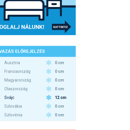
VAZÁS ELŐREJELZÉS
0 cm
Ausztria
0 cm
Franciaország
0 cm
Magyarország
0 cm
Olaszország
12 cm
Svájc
0 cm
Szlovákia
0 cm
Szlovénia