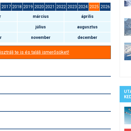
Síelé
2017
2018
2019
2020
2021
2022
2023
2024
2025
2026
Mind
r
március
április
A ho
Köte
július
augusztus
r
november
december
sztrálj te is és találj ismerősöket!
UT
KE