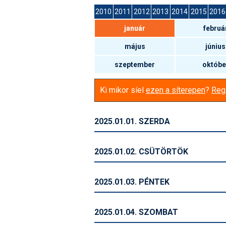
2010
2011
2012
2013
2014
2015
2016
január
februá
május
június
szeptember
októbe
Ki mikor síel
ezen a síterepen
?
Regi
2025.01.01. SZERDA
2025.01.02. CSÜTÖRTÖK
2025.01.03. PÉNTEK
2025.01.04. SZOMBAT