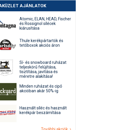
AKÜZLET AJÁNLATOK
Atomic, ELAN, HEAD, Fischer
és Rossignol sílécek
kiárusítása
Thule kerékpártartók és
tetőboxok akciós áron
Sí- és snowboard ruházat
teljeskörű felújítása,
tisztítása, javítása és
méretre alakítása!
Minden ruházat és cipő
akcióban akár 50%-ig
Használt síléc és használt
kerékpár beszámítása
További akciók