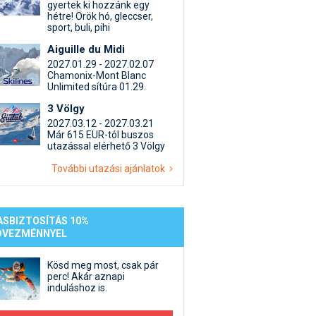
st kiegészítő sportok: bringa, szörf, stb.
Akciók
Új termékek
gyertek ki hozzánk egy
hétre! Örök hó, gleccser,
en egyéb síeléshez kapcsolódó téma
Termékkereső
sport, buli, pihi
nlappal kapcsolatos kérdések és válaszok
Aiguille du Midi
tlen beszélgetések
2027.01.29 - 2027.02.07
Chamonix-Mont Blanc
Unlimited sítúra 01.29.
3 Völgy
2027.03.12 - 2027.03.21
Már 615 EUR-tól buszos
utazással elérhető 3 Völgy
További utazási ajánlatok
ASBIZTOSÍTÁS 10%
DVEZMÉNNYEL
Kösd meg most, csak pár
perc! Akár aznapi
induláshoz is.