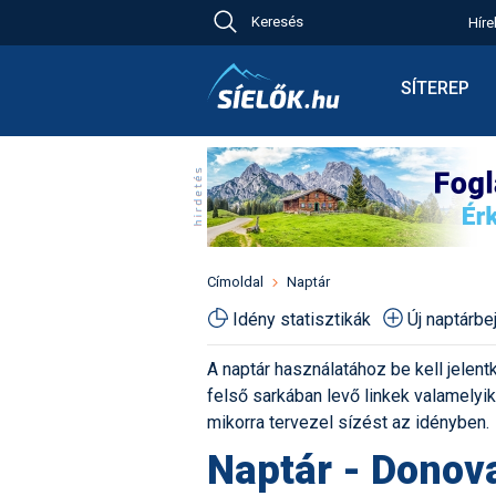
Keresés
Híre
Ch
Bú
SÍTEREP
Pr
Síterepkere
Új
Élménybesz
Ny
Síbérletárak
A
Terepcsopo
Hó
Toplista
Kr
Időjárás előr
Címoldal
Naptár
Kr
Havazás előr
Idény statisztikák
Új naptárb
M
Webkamerá
A naptár használatához be kell jelentk
Fotók
felső sarkában levő linkek valamelyiké
Pályaszállá
mikorra tervezel sízést az idényben.
Naptár - Donov