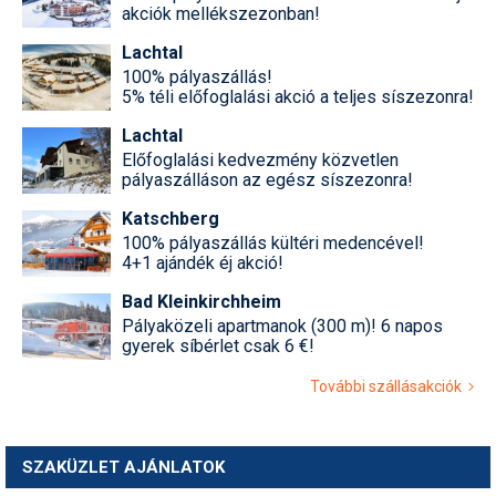
akciók mellékszezonban!
Lachtal
100% pályaszállás!
5% téli előfoglalási akció a teljes síszezonra!
Lachtal
Előfoglalási kedvezmény közvetlen
pályaszálláson az egész síszezonra!
Katschberg
100% pályaszállás kültéri medencével!
4+1 ajándék éj akció!
Bad Kleinkirchheim
Pályaközeli apartmanok (300 m)! 6 napos
gyerek síbérlet csak 6 €!
További szállásakciók
SZAKÜZLET AJÁNLATOK