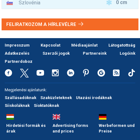
0 cm
Szlovénia
FELIRATKOZOM A HÍRLEVÉLRE
Impresszum
Kapcsolat
Médiaajánlat
Látogatottság
Adatkezelés
Szerzői jogok
Partnereink
Logóink
Partnerdoboz
Megjelenési ajánlatunk:
Szállásadóknak
Szaküzleteknek
Utazási irodáknak
Síiskoláknak
Síoktatóknak
Hirdetési formák és
Advertising forms
Werbeformen und
árak
and prices
Preise