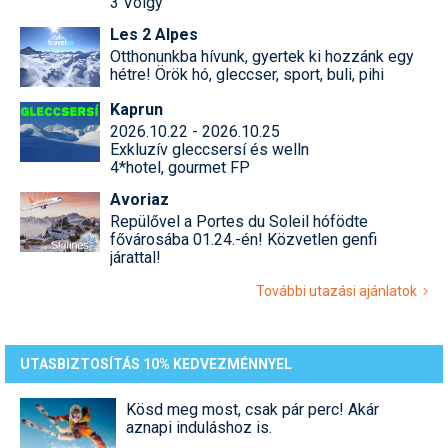
3 Völgy
Les 2 Alpes
Otthonunkba hívunk, gyertek ki hozzánk egy
hétre! Örök hó, gleccser, sport, buli, pihi
Kaprun
2026.10.22 - 2026.10.25
Exkluzív gleccsersí és welln
4*hotel, gourmet FP
Avoriaz
Repülővel a Portes du Soleil hófödte
fővárosába 01.24.-én! Közvetlen genfi
járattal!
További utazási ajánlatok
UTASBIZTOSÍTÁS 10% KEDVEZMÉNNYEL
Kösd meg most, csak pár perc! Akár
aznapi induláshoz is.