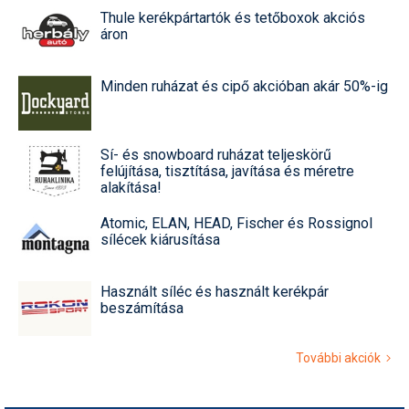
Thule kerékpártartók és tetőboxok akciós
áron
Minden ruházat és cipő akcióban akár 50%-ig
Sí- és snowboard ruházat teljeskörű
felújítása, tisztítása, javítása és méretre
alakítása!
Atomic, ELAN, HEAD, Fischer és Rossignol
sílécek kiárusítása
Használt síléc és használt kerékpár
beszámítása
További akciók