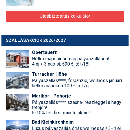
Utasbiztosítás kalkulátor
SZÁLLÁSAKCIÓK 2026/2027
Obertauern
Hétköznapi sícsomag pályaszálláson!
4 éj + 3 nap sí: 590 €-tól /fő!
Turracher Höhe
Pályaszállás****, félpanzió, wellness januári
hétköznapokon 109 €-tól /éj!
Maribor - Pohorje
Pályaszállás**** szauna- részleggel a hegy
tetején!
5-10% téli first minute akció!
Bad Kleinkirchheim
Luxus pályaszállás óriás wellnessel! 3=4 éj