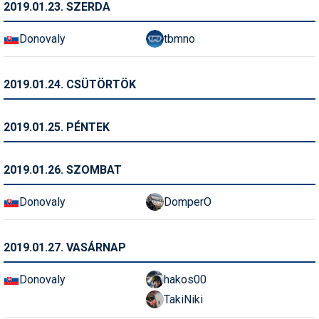
2019.01.23. SZERDA
Termékajánló
Donovaly
tbmno
Történelem
Túrasí
2019.01.24. CSÜTÖRTÖK
Utasbiztosítás
2019.01.25. PÉNTEK
Utazási tippek
Védőfelszerelés
2019.01.26. SZOMBAT
Wellness
Donovaly
DomperO
2019.01.27. VASÁRNAP
Donovaly
hakos00
TakiNiki