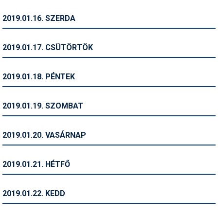
Síruházat
2019.01.16. SZERDA
Síszerviz
Sítechnika
2019.01.17. CSÜTÖRTÖK
Síugrás
2019.01.18. PÉNTEK
Snowboard
Snowboardfelszerelés
2019.01.19. SZOMBAT
Sportorvos
2019.01.20. VASÁRNAP
Szakértők
Szánkó
2019.01.21. HÉTFŐ
Szótárak
2019.01.22. KEDD
Telemark
Téli sportok