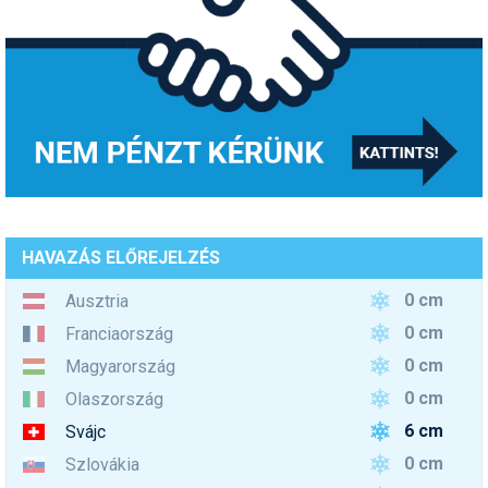
HAVAZÁS ELŐREJELZÉS
0 cm
Ausztria
0 cm
Franciaország
0 cm
Magyarország
0 cm
Olaszország
6 cm
Svájc
0 cm
Szlovákia