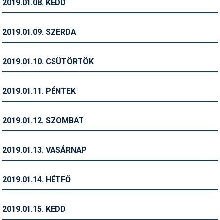
2019.01.08. KEDD
Pályázatok
Portálinfo
2019.01.09. SZERDA
Rajzok
2019.01.10. CSÜTÖRTÖK
Síbérletárak
Síbörze
2019.01.11. PÉNTEK
Sícipő
2019.01.12. SZOMBAT
Sífelszerelés
Sífutás
2019.01.13. VASÁRNAP
Síléc
2019.01.14. HÉTFŐ
Símánia
Síoktatás
2019.01.15. KEDD