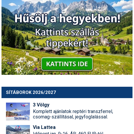
SÍTÁBOROK 2026/2027
3 Völgy
Komplett ajánlatok reptéri transzferrel,
csomag-szállításal, jegyfoglalással.
Via Lattea
Időpont jan, 9-16, ÁR: 460 EUR-tól