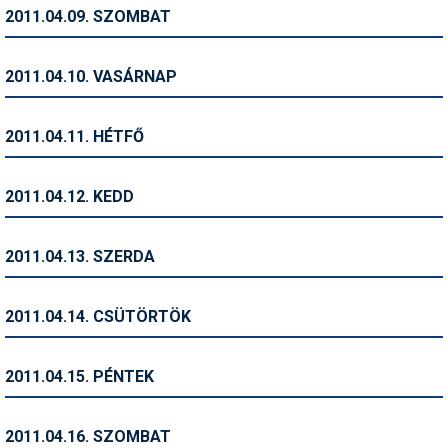
Pályázatok
2011.04.09. SZOMBAT
Portálinfo
2011.04.10. VASÁRNAP
Rajzok
Síbérletárak
2011.04.11. HÉTFŐ
Síbörze
2011.04.12. KEDD
Sícipő
Sífelszerelés
2011.04.13. SZERDA
Sífutás
2011.04.14. CSÜTÖRTÖK
Síléc
Símánia
2011.04.15. PÉNTEK
Síoktatás
2011.04.16. SZOMBAT