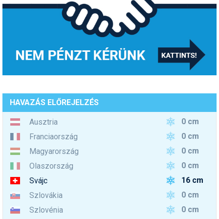
HAVAZÁS ELŐREJELZÉS
0 cm
Ausztria
0 cm
Franciaország
0 cm
Magyarország
0 cm
Olaszország
16 cm
Svájc
0 cm
Szlovákia
0 cm
Szlovénia