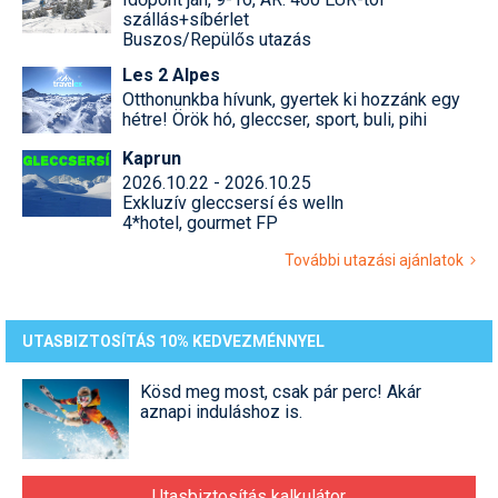
szállás+síbérlet
Buszos/Repülős utazás
Les 2 Alpes
Otthonunkba hívunk, gyertek ki hozzánk egy
hétre! Örök hó, gleccser, sport, buli, pihi
Kaprun
2026.10.22 - 2026.10.25
Exkluzív gleccsersí és welln
4*hotel, gourmet FP
További utazási ajánlatok
UTASBIZTOSÍTÁS 10% KEDVEZMÉNNYEL
Kösd meg most, csak pár perc! Akár
aznapi induláshoz is.
Utasbiztosítás kalkulátor