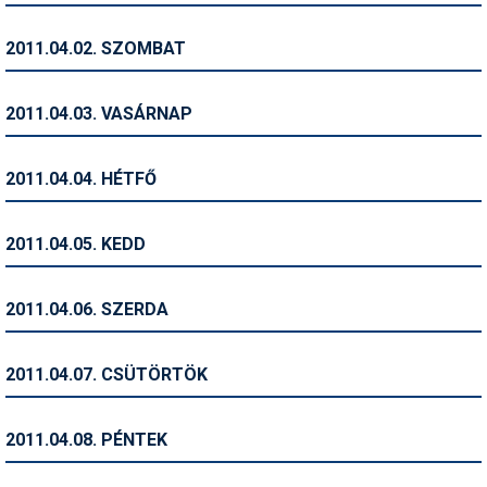
Humor
2011.04.02. SZOMBAT
Hütte
Ingatlan
2011.04.03. VASÁRNAP
Interjúk
2011.04.04. HÉTFŐ
Játékok
Kerékpár
2011.04.05. KEDD
Korcsolya
2011.04.06. SZERDA
Könyvajánló
Magazinok
2011.04.07. CSÜTÖRTÖK
Munkavállalás
2011.04.08. PÉNTEK
Olvasnivaló