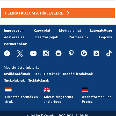
FELIRATKOZOM A HÍRLEVÉLRE
Impresszum
Kapcsolat
Médiaajánlat
Látogatottság
Adatkezelés
Szerzői jogok
Partnereink
Logóink
Partnerdoboz
Megjelenési ajánlatunk:
Szállásadóknak
Szaküzleteknek
Utazási irodáknak
Síiskoláknak
Síoktatóknak
Hirdetési formák és
Advertising forms
Werbeformen und
árak
and prices
Preise
sielok.hu © Copyright 2000-2026 - Síelők Bt.