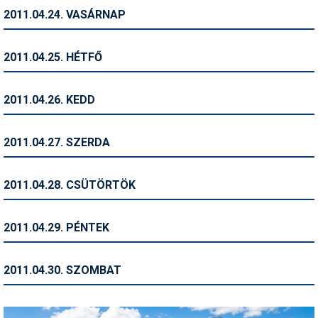
2011.04.24. VASÁRNAP
Termékajánló
Történelem
2011.04.25. HÉTFŐ
Túrasí
2011.04.26. KEDD
Utasbiztosítás
Utazási tippek
2011.04.27. SZERDA
Védőfelszerelés
2011.04.28. CSÜTÖRTÖK
Wellness
2011.04.29. PÉNTEK
2011.04.30. SZOMBAT