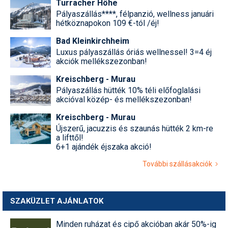
Turracher Höhe
Pályaszállás****, félpanzió, wellness januári
hétköznapokon 109 €-tól /éj!
Bad Kleinkirchheim
Luxus pályaszállás óriás wellnessel! 3=4 éj
akciók mellékszezonban!
Kreischberg - Murau
Pályaszállás hütték 10% téli előfoglalási
akcióval közép- és mellékszezonban!
Kreischberg - Murau
Újszerű, jacuzzis és szaunás hütték 2 km-re
a lifttől!
6+1 ajándék éjszaka akció!
További szállásakciók
SZAKÜZLET AJÁNLATOK
Minden ruházat és cipő akcióban akár 50%-ig