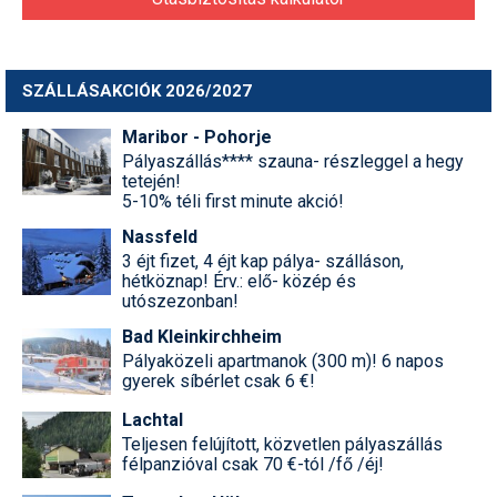
SZÁLLÁSAKCIÓK 2026/2027
Maribor - Pohorje
Pályaszállás**** szauna- részleggel a hegy
tetején!
5-10% téli first minute akció!
Nassfeld
3 éjt fizet, 4 éjt kap pálya- szálláson,
hétköznap! Érv.: elő- közép és
utószezonban!
Bad Kleinkirchheim
Pályaközeli apartmanok (300 m)! 6 napos
gyerek síbérlet csak 6 €!
Lachtal
Teljesen felújított, közvetlen pályaszállás
félpanzióval csak 70 €-tól /fő /éj!