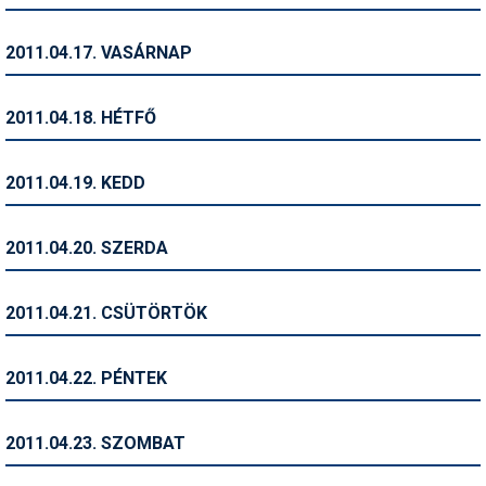
Síruházat
Síszerviz
2011.04.17. VASÁRNAP
Sítechnika
2011.04.18. HÉTFŐ
Síugrás
Snowboard
2011.04.19. KEDD
Snowboardfelszerelés
2011.04.20. SZERDA
Sportorvos
Szakértők
2011.04.21. CSÜTÖRTÖK
Szánkó
2011.04.22. PÉNTEK
Szótárak
Telemark
2011.04.23. SZOMBAT
Téli sportok