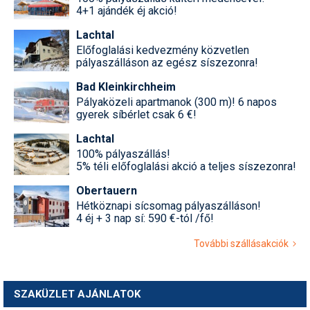
4+1 ajándék éj akció!
Lachtal
Előfoglalási kedvezmény közvetlen
pályaszálláson az egész síszezonra!
Bad Kleinkirchheim
Pályaközeli apartmanok (300 m)! 6 napos
gyerek síbérlet csak 6 €!
Lachtal
100% pályaszállás!
5% téli előfoglalási akció a teljes síszezonra!
Obertauern
Hétköznapi sícsomag pályaszálláson!
4 éj + 3 nap sí: 590 €-tól /fő!
További szállásakciók
SZAKÜZLET AJÁNLATOK