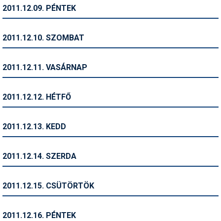
Pályázatok
2011.12.09. PÉNTEK
Portálinfo
2011.12.10. SZOMBAT
Rajzok
Síbérletárak
2011.12.11. VASÁRNAP
Síbörze
2011.12.12. HÉTFŐ
Sícipő
Sífelszerelés
2011.12.13. KEDD
Sífutás
2011.12.14. SZERDA
Síléc
Símánia
2011.12.15. CSÜTÖRTÖK
Síoktatás
2011.12.16. PÉNTEK