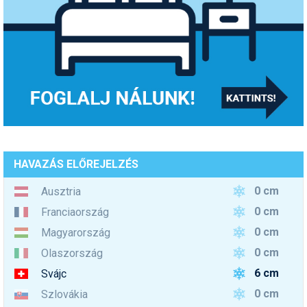
HAVAZÁS ELŐREJELZÉS
0 cm
Ausztria
0 cm
Franciaország
0 cm
Magyarország
0 cm
Olaszország
6 cm
Svájc
0 cm
Szlovákia