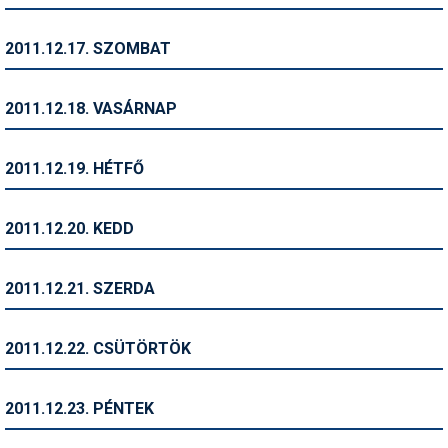
Síruházat
Síszerviz
2011.12.17. SZOMBAT
Sítechnika
2011.12.18. VASÁRNAP
Síugrás
Snowboard
2011.12.19. HÉTFŐ
Snowboardfelszerelés
2011.12.20. KEDD
Sportorvos
Szakértők
2011.12.21. SZERDA
Szánkó
2011.12.22. CSÜTÖRTÖK
Szótárak
Telemark
2011.12.23. PÉNTEK
Téli sportok