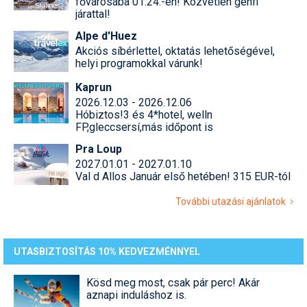
fővárosába 01.24.-én! Közvetlen genfi
járattal!
Alpe d'Huez
Akciós síbérlettel, oktatás lehetőségével,
helyi programokkal várunk!
Kaprun
2026.12.03 - 2026.12.06
Hóbiztos!3 és 4*hotel, welln
FP,gleccsersí,más időpont is
Pra Loup
2027.01.01 - 2027.01.10
Val d Allos Január első hetében! 315 EUR-tól
További utazási ajánlatok
UTASBIZTOSÍTÁS 10% KEDVEZMÉNNYEL
Kösd meg most, csak pár perc! Akár
aznapi induláshoz is.