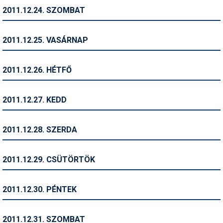
2011.12.24. SZOMBAT
Termékajánló
Történelem
2011.12.25. VASÁRNAP
Túrasí
2011.12.26. HÉTFŐ
Utasbiztosítás
Utazási tippek
2011.12.27. KEDD
Védőfelszerelés
2011.12.28. SZERDA
Wellness
2011.12.29. CSÜTÖRTÖK
2011.12.30. PÉNTEK
2011.12.31. SZOMBAT