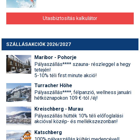
Utasbiztosítás kalkulátor
SZÁLLÁSAKCIÓK 2026/2027
Maribor - Pohorje
Pályaszállás**** szauna- részleggel a hegy
tetején!
5-10% téli first minute akció!
Turracher Höhe
Pályaszállás****, félpanzió, wellness januári
hétköznapokon 109 €-tól /éj!
Kreischberg - Murau
Pályaszállás hütték 10% téli előfoglalási
akcióval közép- és mellékszezonban!
Katschberg
100% pályaszállás kültéri medencével!