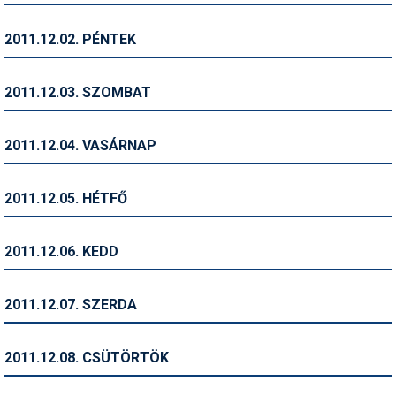
Humor
2011.12.02. PÉNTEK
Hütte
Ingatlan
2011.12.03. SZOMBAT
Interjúk
2011.12.04. VASÁRNAP
Játékok
Kerékpár
2011.12.05. HÉTFŐ
Korcsolya
2011.12.06. KEDD
Könyvajánló
Magazinok
2011.12.07. SZERDA
Munkavállalás
2011.12.08. CSÜTÖRTÖK
Olvasnivaló