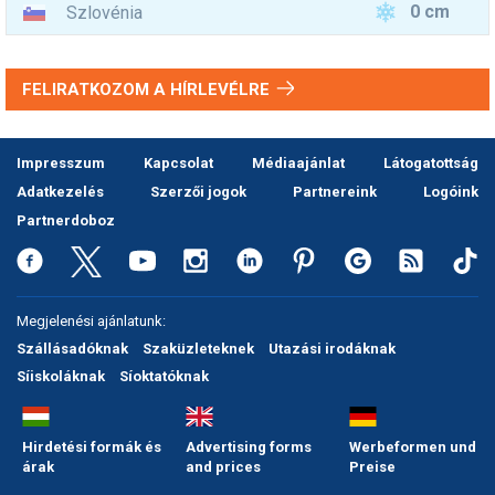
0 cm
Szlovénia
FELIRATKOZOM A HÍRLEVÉLRE
Impresszum
Kapcsolat
Médiaajánlat
Látogatottság
Adatkezelés
Szerzői jogok
Partnereink
Logóink
Partnerdoboz
Megjelenési ajánlatunk:
Szállásadóknak
Szaküzleteknek
Utazási irodáknak
Síiskoláknak
Síoktatóknak
Hirdetési formák és
Advertising forms
Werbeformen und
árak
and prices
Preise