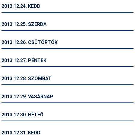
2013.12.24. KEDD
Termékajánló
Történelem
2013.12.25. SZERDA
Túrasí
2013.12.26. CSÜTÖRTÖK
Utasbiztosítás
Utazási tippek
2013.12.27. PÉNTEK
Védőfelszerelés
2013.12.28. SZOMBAT
Wellness
2013.12.29. VASÁRNAP
2013.12.30. HÉTFŐ
2013.12.31. KEDD