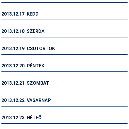
Síruházat
Síszerviz
2013.12.17. KEDD
Sítechnika
2013.12.18. SZERDA
Síugrás
Snowboard
2013.12.19. CSÜTÖRTÖK
Snowboardfelszerelés
2013.12.20. PÉNTEK
Sportorvos
Szakértők
2013.12.21. SZOMBAT
Szánkó
2013.12.22. VASÁRNAP
Szótárak
Telemark
2013.12.23. HÉTFŐ
Téli sportok