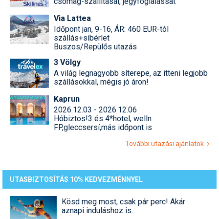
csomag-szállításal, jegyfoglalással.
Via Lattea
Időpont jan, 9-16, ÁR: 460 EUR-tól
szállás+síbérlet
Buszos/Repülős utazás
3 Völgy
A világ legnagyobb síterepe, az itteni legjobb
szállásokkal, mégis jó áron!
Kaprun
2026.12.03 - 2026.12.06
Hóbiztos!3 és 4*hotel, welln
FP,gleccsersí,más időpont is
További utazási ajánlatok
UTASBIZTOSÍTÁS 10% KEDVEZMÉNNYEL
Kösd meg most, csak pár perc! Akár
aznapi induláshoz is.