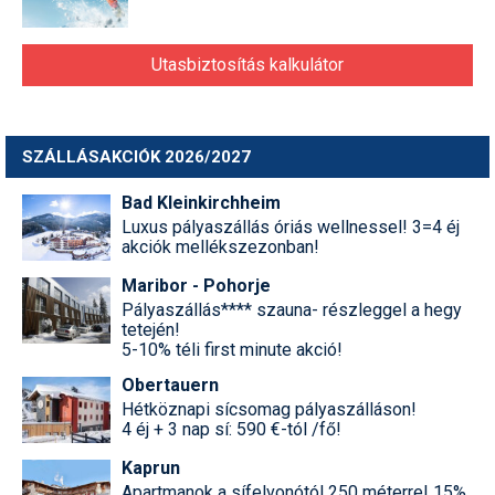
Utasbiztosítás kalkulátor
SZÁLLÁSAKCIÓK 2026/2027
Bad Kleinkirchheim
Luxus pályaszállás óriás wellnessel! 3=4 éj
akciók mellékszezonban!
Maribor - Pohorje
Pályaszállás**** szauna- részleggel a hegy
tetején!
5-10% téli first minute akció!
Obertauern
Hétköznapi sícsomag pályaszálláson!
4 éj + 3 nap sí: 590 €-tól /fő!
Kaprun
Apartmanok a sífelvonótól 250 méterre! 15%