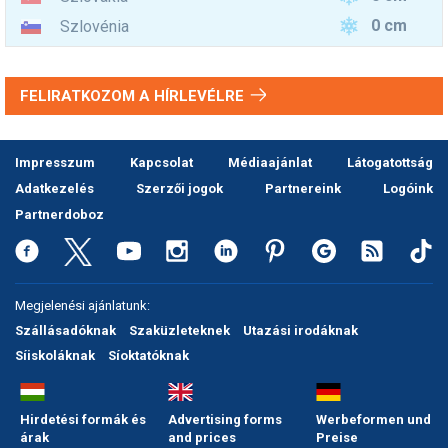
0 cm
Szlovénia
FELIRATKOZOM A HÍRLEVÉLRE
Impresszum
Kapcsolat
Médiaajánlat
Látogatottság
Adatkezelés
Szerzői jogok
Partnereink
Logóink
Partnerdoboz
Megjelenési ajánlatunk:
Szállásadóknak
Szaküzleteknek
Utazási irodáknak
Síiskoláknak
Síoktatóknak
Hirdetési formák és
Advertising forms
Werbeformen und
árak
and prices
Preise