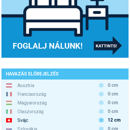
HAVAZÁS ELŐREJELZÉS
0 cm
Ausztria
0 cm
Franciaország
0 cm
Magyarország
0 cm
Olaszország
12 cm
Svájc
0 cm
Szlovákia