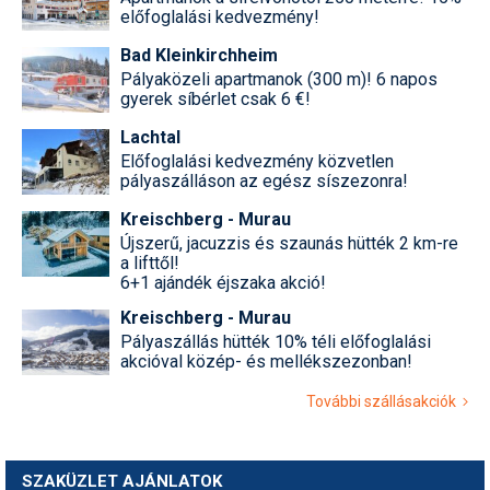
előfoglalási kedvezmény!
Bad Kleinkirchheim
Pályaközeli apartmanok (300 m)! 6 napos
gyerek síbérlet csak 6 €!
Lachtal
Előfoglalási kedvezmény közvetlen
pályaszálláson az egész síszezonra!
Kreischberg - Murau
Újszerű, jacuzzis és szaunás hütték 2 km-re
a lifttől!
6+1 ajándék éjszaka akció!
Kreischberg - Murau
Pályaszállás hütték 10% téli előfoglalási
akcióval közép- és mellékszezonban!
További szállásakciók
SZAKÜZLET AJÁNLATOK