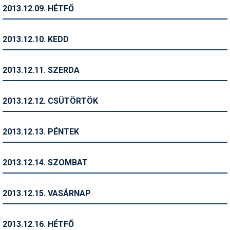
Pályázatok
2013.12.09. HÉTFŐ
Portálinfo
2013.12.10. KEDD
Rajzok
Síbérletárak
2013.12.11. SZERDA
Síbörze
2013.12.12. CSÜTÖRTÖK
Sícipő
Sífelszerelés
2013.12.13. PÉNTEK
Sífutás
2013.12.14. SZOMBAT
Síléc
Símánia
2013.12.15. VASÁRNAP
Síoktatás
2013.12.16. HÉTFŐ