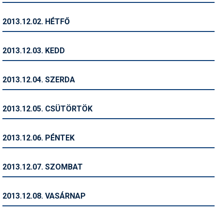
Humor
2013.12.02. HÉTFŐ
Hütte
Ingatlan
2013.12.03. KEDD
Interjúk
2013.12.04. SZERDA
Játékok
Kerékpár
2013.12.05. CSÜTÖRTÖK
Korcsolya
2013.12.06. PÉNTEK
Könyvajánló
Magazinok
2013.12.07. SZOMBAT
Munkavállalás
2013.12.08. VASÁRNAP
Olvasnivaló