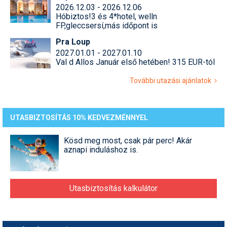
2026.12.03 - 2026.12.06
Hóbiztos!3 és 4*hotel, welln
FP,gleccsersí,más időpont is
Pra Loup
2027.01.01 - 2027.01.10
Val d Allos Január első hetében! 315 EUR-tól
További utazási ajánlatok
UTASBIZTOSÍTÁS 10% KEDVEZMÉNNYEL
Kösd meg most, csak pár perc! Akár
aznapi induláshoz is.
Utasbiztosítás kalkulátor