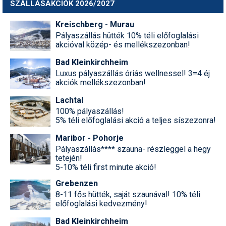
SZÁLLÁSAKCIÓK 2026/2027
Kreischberg - Murau
Pályaszállás hütték 10% téli előfoglalási
akcióval közép- és mellékszezonban!
Bad Kleinkirchheim
Luxus pályaszállás óriás wellnessel! 3=4 éj
akciók mellékszezonban!
Lachtal
100% pályaszállás!
5% téli előfoglalási akció a teljes síszezonra!
Maribor - Pohorje
Pályaszállás**** szauna- részleggel a hegy
tetején!
5-10% téli first minute akció!
Grebenzen
8-11 fős hütték, saját szaunával! 10% téli
előfoglalási kedvezmény!
Bad Kleinkirchheim