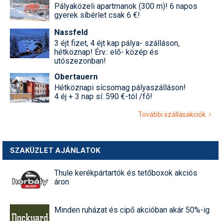
Pályaközeli apartmanok (300 m)! 6 napos
gyerek síbérlet csak 6 €!
Nassfeld
3 éjt fizet, 4 éjt kap pálya- szálláson,
hétköznap! Érv.: elő- közép és
utószezonban!
Obertauern
Hétköznapi sícsomag pályaszálláson!
4 éj + 3 nap sí: 590 €-tól /fő!
További szállásakciók
SZAKÜZLET AJÁNLATOK
Thule kerékpártartók és tetőboxok akciós
áron
Minden ruházat és cipő akcióban akár 50%-ig