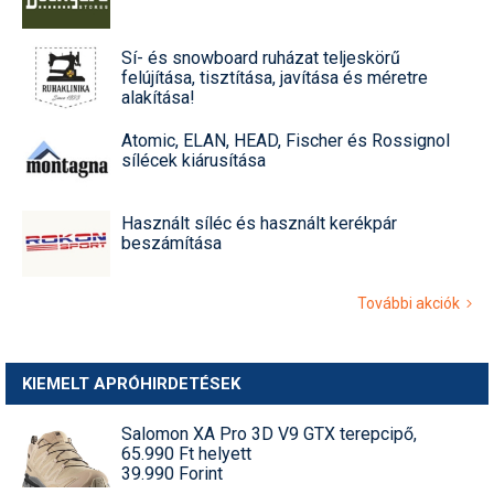
Sí- és snowboard ruházat teljeskörű
felújítása, tisztítása, javítása és méretre
alakítása!
Atomic, ELAN, HEAD, Fischer és Rossignol
sílécek kiárusítása
Használt síléc és használt kerékpár
beszámítása
További akciók
KIEMELT APRÓHIRDETÉSEK
Salomon XA Pro 3D V9 GTX terepcipő,
65.990 Ft helyett
39.990 Forint