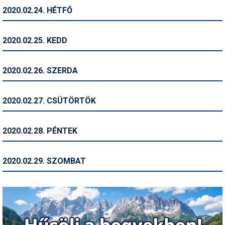
2020.02.24. HÉTFŐ
Termékajánló
Történelem
2020.02.25. KEDD
Túrasí
2020.02.26. SZERDA
Utasbiztosítás
Utazási tippek
2020.02.27. CSÜTÖRTÖK
Védőfelszerelés
2020.02.28. PÉNTEK
Wellness
2020.02.29. SZOMBAT