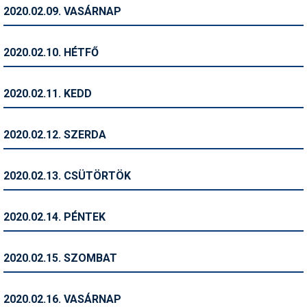
Pályázatok
2020.02.09. VASÁRNAP
Portálinfo
2020.02.10. HÉTFŐ
Rajzok
Síbérletárak
2020.02.11. KEDD
Síbörze
2020.02.12. SZERDA
Sícipő
Sífelszerelés
2020.02.13. CSÜTÖRTÖK
Sífutás
2020.02.14. PÉNTEK
Síléc
Símánia
2020.02.15. SZOMBAT
Síoktatás
2020.02.16. VASÁRNAP