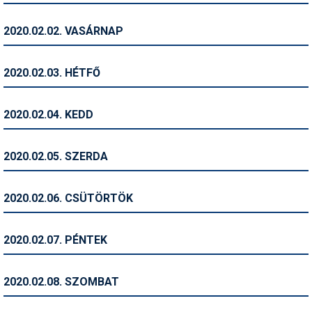
Humor
2020.02.02. VASÁRNAP
Hütte
Ingatlan
2020.02.03. HÉTFŐ
Interjúk
2020.02.04. KEDD
Játékok
Kerékpár
2020.02.05. SZERDA
Korcsolya
2020.02.06. CSÜTÖRTÖK
Könyvajánló
Magazinok
2020.02.07. PÉNTEK
Munkavállalás
2020.02.08. SZOMBAT
Olvasnivaló