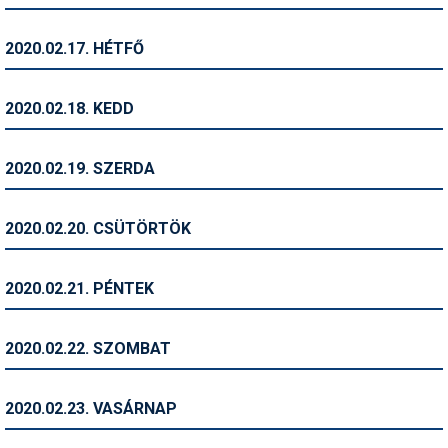
Síruházat
Síszerviz
2020.02.17. HÉTFŐ
Sítechnika
2020.02.18. KEDD
Síugrás
Snowboard
2020.02.19. SZERDA
Snowboardfelszerelés
2020.02.20. CSÜTÖRTÖK
Sportorvos
Szakértők
2020.02.21. PÉNTEK
Szánkó
2020.02.22. SZOMBAT
Szótárak
Telemark
2020.02.23. VASÁRNAP
Téli sportok