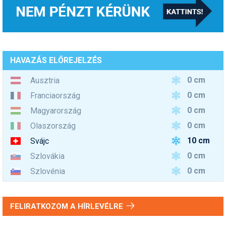
HAVAZÁS ELŐREJELZÉS
0 cm
Ausztria
0 cm
Franciaország
0 cm
Magyarország
0 cm
Olaszország
10 cm
Svájc
0 cm
Szlovákia
0 cm
Szlovénia
FELIRATKOZOM A HÍRLEVÉLRE