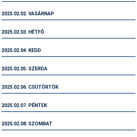
Humor
2025.02.02. VASÁRNAP
Hütte
Ingatlan
2025.02.03. HÉTFŐ
Interjúk
2025.02.04. KEDD
Játékok
Kerékpár
2025.02.05. SZERDA
Korcsolya
2025.02.06. CSÜTÖRTÖK
Könyvajánló
Magazinok
2025.02.07. PÉNTEK
Munkavállalás
2025.02.08. SZOMBAT
Olvasnivaló