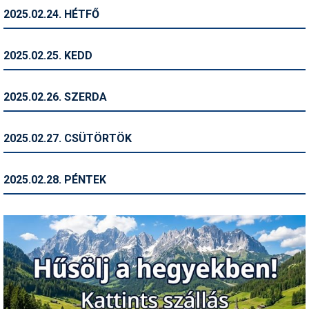
2025.02.24. HÉTFŐ
Termékajánló
Történelem
2025.02.25. KEDD
Túrasí
2025.02.26. SZERDA
Utasbiztosítás
Utazási tippek
2025.02.27. CSÜTÖRTÖK
Védőfelszerelés
2025.02.28. PÉNTEK
Wellness