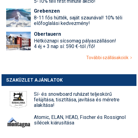
5-10% téli first minute akció!
Grebenzen
8-11 fős hütték, saját szaunával! 10% téli
előfoglalási kedvezmény!
Obertauern
Hétköznapi sícsomag pályaszálláson!
4 éj + 3 nap sí: 590 €-tól /fő!
További szállásakciók
SZAKÜZLET AJÁNLATOK
Sí- és snowboard ruházat teljeskörű
felújítása, tisztítása, javítása és méretre
alakítása!
Atomic, ELAN, HEAD, Fischer és Rossignol
sílécek kiárusítása