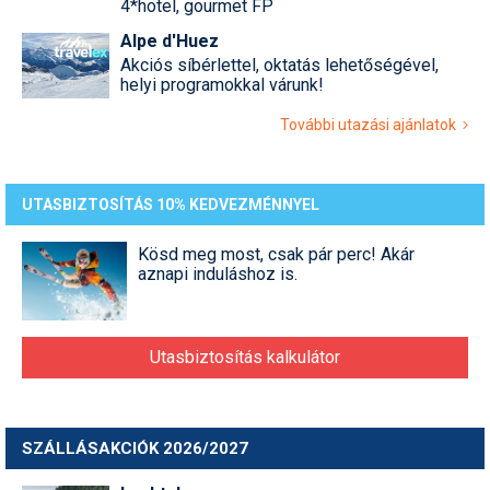
4*hotel, gourmet FP
Alpe d'Huez
Akciós síbérlettel, oktatás lehetőségével,
helyi programokkal várunk!
További utazási ajánlatok
UTASBIZTOSÍTÁS 10% KEDVEZMÉNNYEL
Kösd meg most, csak pár perc! Akár
aznapi induláshoz is.
Utasbiztosítás kalkulátor
SZÁLLÁSAKCIÓK 2026/2027