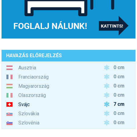
HAVAZÁS ELŐREJELZÉS
0 cm
Ausztria
0 cm
Franciaország
0 cm
Magyarország
0 cm
Olaszország
7 cm
Svájc
0 cm
Szlovákia
0 cm
Szlovénia