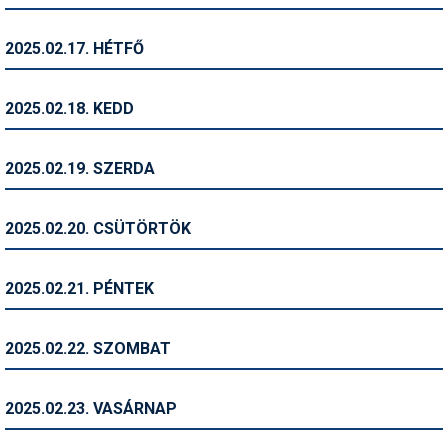
Síruházat
Síszerviz
2025.02.17. HÉTFŐ
Sítechnika
2025.02.18. KEDD
Síugrás
Snowboard
2025.02.19. SZERDA
Snowboardfelszerelés
2025.02.20. CSÜTÖRTÖK
Sportorvos
Szakértők
2025.02.21. PÉNTEK
Szánkó
2025.02.22. SZOMBAT
Szótárak
Telemark
2025.02.23. VASÁRNAP
Téli sportok