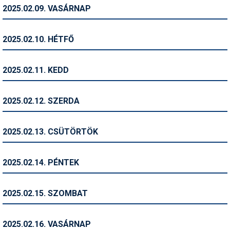
Pályázatok
2025.02.09. VASÁRNAP
Portálinfo
2025.02.10. HÉTFŐ
Rajzok
Síbérletárak
2025.02.11. KEDD
Síbörze
2025.02.12. SZERDA
Sícipő
Sífelszerelés
2025.02.13. CSÜTÖRTÖK
Sífutás
2025.02.14. PÉNTEK
Síléc
Símánia
2025.02.15. SZOMBAT
Síoktatás
2025.02.16. VASÁRNAP