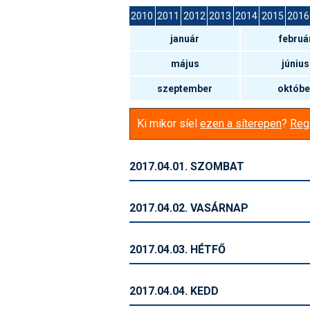
2010
2011
2012
2013
2014
2015
2016
január
februá
május
június
szeptember
októbe
Ki mikor síel
ezen a síterepen
?
Regi
2017.04.01. SZOMBAT
2017.04.02. VASÁRNAP
2017.04.03. HÉTFŐ
2017.04.04. KEDD