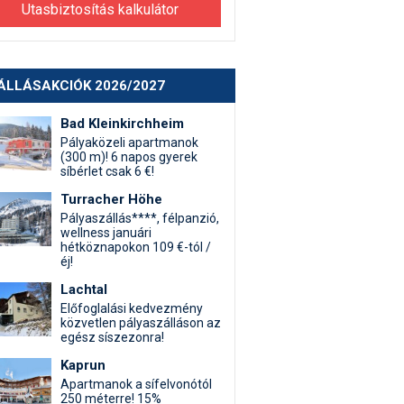
Utasbiztosítás kalkulátor
ÁLLÁSAKCIÓK 2026/2027
Bad Kleinkirchheim
Pályaközeli apartmanok
(300 m)! 6 napos gyerek
síbérlet csak 6 €!
Turracher Höhe
Pályaszállás****, félpanzió,
wellness januári
hétköznapokon 109 €-tól /
éj!
Lachtal
Előfoglalási kedvezmény
közvetlen pályaszálláson az
egész síszezonra!
Kaprun
Apartmanok a sífelvonótól
250 méterre! 15%