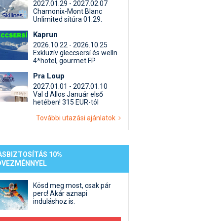
st kiegészítő sportok: bringa, szörf, stb.
Akciók
Új termékek
2027.01.29 - 2027.02.07
Chamonix-Mont Blanc
en egyéb síeléshez kapcsolódó téma
Termékkereső
Unlimited sítúra 01.29.
nlappal kapcsolatos kérdések és válaszok
Kaprun
tlen beszélgetések
2026.10.22 - 2026.10.25
Exkluzív gleccsersí és welln
4*hotel, gourmet FP
Pra Loup
2027.01.01 - 2027.01.10
Val d Allos Január első
hetében! 315 EUR-tól
További utazási ajánlatok
ASBIZTOSÍTÁS 10%
DVEZMÉNNYEL
Kösd meg most, csak pár
perc! Akár aznapi
induláshoz is.