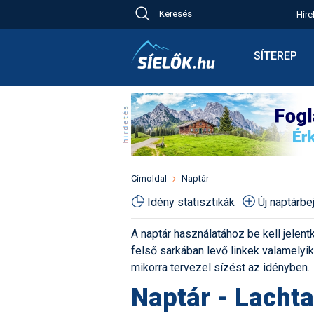
Keresés
Híre
Ch
Bú
SÍTEREP
Pr
Síterepkere
Új
Élménybesz
Ny
Síbérletárak
A
Terepcsopo
Hó
Toplista
Kr
Időjárás előr
Címoldal
Naptár
Kr
Havazás előr
Idény statisztikák
Új naptárb
M
Webkamerá
A naptár használatához be kell jelentk
Fotók
felső sarkában levő linkek valamelyiké
Pályaszállá
mikorra tervezel sízést az idényben.
Naptár - Lachta