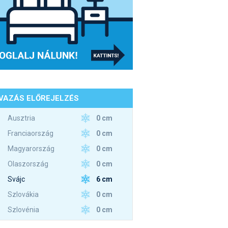
VAZÁS ELŐREJELZÉS
0 cm
Ausztria
0 cm
Franciaország
0 cm
Magyarország
0 cm
Olaszország
6 cm
Svájc
0 cm
Szlovákia
0 cm
Szlovénia