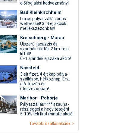
előfoglalási kedvezmény!
Bad Kleinkirchheim
Luxus pályaszállás óriás
wellnessel! 3=4 éj akciók
mellékszezonban!
Kreischberg - Murau
Újszerű, jacuzzis és
szaunás hütték 2 km-re a
lifttől!
6+1 ajándék éjszaka akció!
Nassfeld
3 éjt fizet, 4 éjt kap pálya-
szálláson, hétköznap! Érv.:
elő- közép és
utószezonban!
Maribor - Pohorje
Pályaszállás**** szauna-
részleggel a hegy tetején!
5-10% téli first minute akció!
További szállásakciók