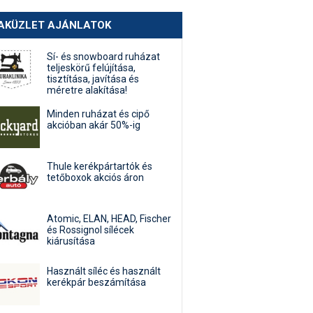
AKÜZLET AJÁNLATOK
Sí- és snowboard ruházat
teljeskörű felújítása,
tisztítása, javítása és
méretre alakítása!
Minden ruházat és cipő
akcióban akár 50%-ig
Thule kerékpártartók és
tetőboxok akciós áron
Atomic, ELAN, HEAD, Fischer
és Rossignol sílécek
kiárusítása
Használt síléc és használt
kerékpár beszámítása