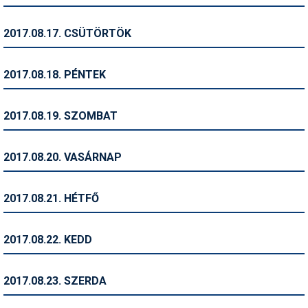
Síruházat
Síszerviz
2017.08.17. CSÜTÖRTÖK
Sítechnika
2017.08.18. PÉNTEK
Síugrás
Snowboard
2017.08.19. SZOMBAT
Snowboardfelszerelés
2017.08.20. VASÁRNAP
Sportorvos
Szakértők
2017.08.21. HÉTFŐ
Szánkó
2017.08.22. KEDD
Szótárak
Telemark
2017.08.23. SZERDA
Téli sportok