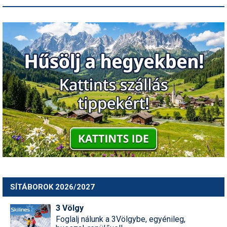
SÍTÁBOROK 2026/2027
3 Völgy
Foglalj nálunk a 3Völgybe, egyénileg,