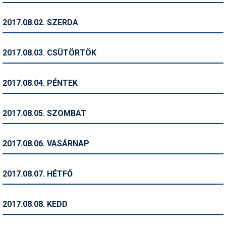
Humor
2017.08.02. SZERDA
Hütte
Ingatlan
2017.08.03. CSÜTÖRTÖK
Interjúk
2017.08.04. PÉNTEK
Játékok
Kerékpár
2017.08.05. SZOMBAT
Korcsolya
2017.08.06. VASÁRNAP
Könyvajánló
Magazinok
2017.08.07. HÉTFŐ
Munkavállalás
2017.08.08. KEDD
Olvasnivaló