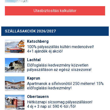
Utasbiztosítás kalkulátor
SZÁLLÁSAKCIÓK 2026/2027
Katschberg
100% pályaszállás kültéri medencével!
4+1 ajándék éj akció!
Lachtal
Előfoglalási kedvezmény közvetlen
pályaszálláson az egész síszezonra!
Kaprun
Apartmanok a sífelvonótól 250 méterre! 15%
előfoglalási kedvezmény!
Obertauern
Hétköznapi sícsomag pályaszálláson!
4 éj + 3 nap sí: 590 €-tól /fő!