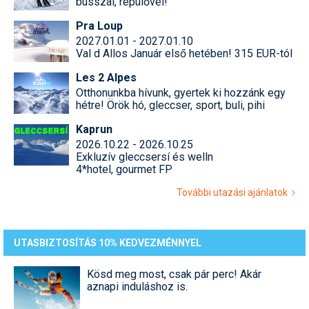
busszal, repülővel!
Pra Loup
2027.01.01 - 2027.01.10
Val d Allos Január első hetében! 315 EUR-tól
Les 2 Alpes
Otthonunkba hívunk, gyertek ki hozzánk egy
hétre! Örök hó, gleccser, sport, buli, pihi
Kaprun
2026.10.22 - 2026.10.25
Exkluzív gleccsersí és welln
4*hotel, gourmet FP
További utazási ajánlatok
UTASBIZTOSÍTÁS 10% KEDVEZMÉNNYEL
Kösd meg most, csak pár perc! Akár
aznapi induláshoz is.