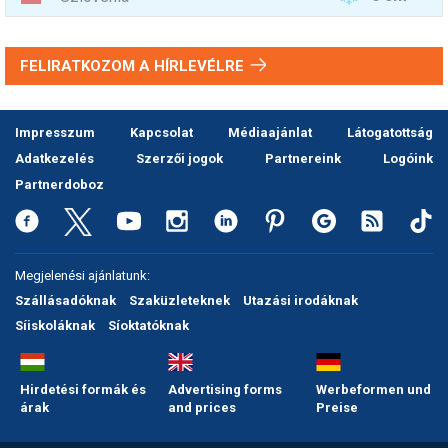
FELIRATKOZOM A HÍRLEVÉLRE
Impresszum
Kapcsolat
Médiaajánlat
Látogatottság
Adatkezelés
Szerzői jogok
Partnereink
Logóink
Partnerdoboz
Megjelenési ajánlatunk:
Szállásadóknak
Szaküzleteknek
Utazási irodáknak
Síiskoláknak
Síoktatóknak
Hirdetési formák és
Advertising forms
Werbeformen und
árak
and prices
Preise