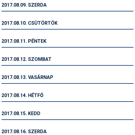
Pályázatok
2017.08.09. SZERDA
Portálinfo
2017.08.10. CSÜTÖRTÖK
Rajzok
Síbérletárak
2017.08.11. PÉNTEK
Síbörze
2017.08.12. SZOMBAT
Sícipő
Sífelszerelés
2017.08.13. VASÁRNAP
Sífutás
2017.08.14. HÉTFŐ
Síléc
Símánia
2017.08.15. KEDD
Síoktatás
2017.08.16. SZERDA