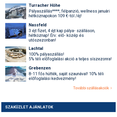
Turracher Höhe
Pályaszállás****, félpanzió, wellness januári
hétköznapokon 109 €-tól /éj!
Nassfeld
3 éjt fizet, 4 éjt kap pálya- szálláson,
hétköznap! Érv.: elő- közép és
utószezonban!
Lachtal
100% pályaszállás!
5% téli előfoglalási akció a teljes síszezonra!
Grebenzen
8-11 fős hütték, saját szaunával! 10% téli
előfoglalási kedvezmény!
További szállásakciók
SZAKÜZLET AJÁNLATOK