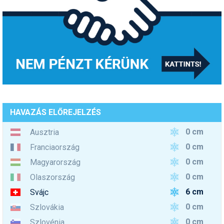
HAVAZÁS ELŐREJELZÉS
0 cm
Ausztria
0 cm
Franciaország
0 cm
Magyarország
0 cm
Olaszország
6 cm
Svájc
0 cm
Szlovákia
0 cm
Szlovénia