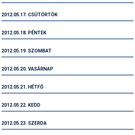
Síruházat
Síszerviz
2012.05.17. CSÜTÖRTÖK
Sítechnika
2012.05.18. PÉNTEK
Síugrás
Snowboard
2012.05.19. SZOMBAT
Snowboardfelszerelés
2012.05.20. VASÁRNAP
Sportorvos
Szakértők
2012.05.21. HÉTFŐ
Szánkó
2012.05.22. KEDD
Szótárak
Telemark
2012.05.23. SZERDA
Téli sportok