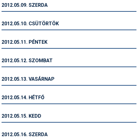
Pályázatok
2012.05.09. SZERDA
Portálinfo
2012.05.10. CSÜTÖRTÖK
Rajzok
Síbérletárak
2012.05.11. PÉNTEK
Síbörze
2012.05.12. SZOMBAT
Sícipő
Sífelszerelés
2012.05.13. VASÁRNAP
Sífutás
2012.05.14. HÉTFŐ
Síléc
Símánia
2012.05.15. KEDD
Síoktatás
2012.05.16. SZERDA