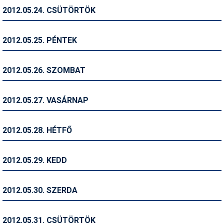
2012.05.24. CSÜTÖRTÖK
Termékajánló
Történelem
2012.05.25. PÉNTEK
Túrasí
2012.05.26. SZOMBAT
Utasbiztosítás
Utazási tippek
2012.05.27. VASÁRNAP
Védőfelszerelés
2012.05.28. HÉTFŐ
Wellness
2012.05.29. KEDD
2012.05.30. SZERDA
2012.05.31. CSÜTÖRTÖK