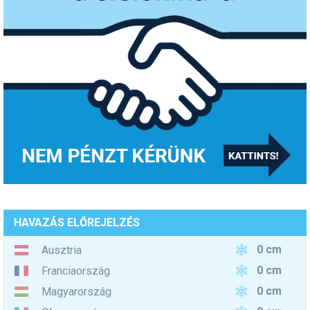
HAVAZÁS ELŐREJELZÉS
0 cm
Ausztria
0 cm
Franciaország
0 cm
Magyarország