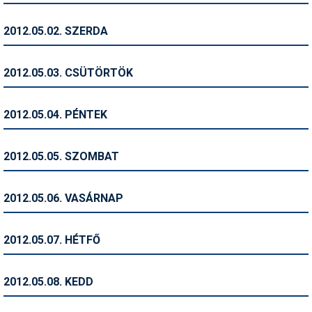
Humor
2012.05.02. SZERDA
Hütte
Ingatlan
2012.05.03. CSÜTÖRTÖK
Interjúk
2012.05.04. PÉNTEK
Játékok
Kerékpár
2012.05.05. SZOMBAT
Korcsolya
2012.05.06. VASÁRNAP
Könyvajánló
Magazinok
2012.05.07. HÉTFŐ
Munkavállalás
2012.05.08. KEDD
Olvasnivaló