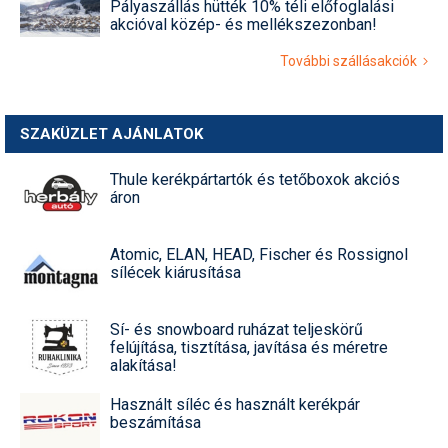
Pályaszállás hütték 10% téli előfoglalási
akcióval közép- és mellékszezonban!
További szállásakciók
SZAKÜZLET AJÁNLATOK
Thule kerékpártartók és tetőboxok akciós
áron
Atomic, ELAN, HEAD, Fischer és Rossignol
sílécek kiárusítása
Sí- és snowboard ruházat teljeskörű
felújítása, tisztítása, javítása és méretre
alakítása!
Használt síléc és használt kerékpár
beszámítása