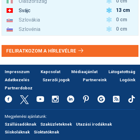
0 cm
Olaszország
13 cm
Svájc
0 cm
Szlovákia
0 cm
Szlovénia
FELIRATKOZOM A HÍRLEVÉLRE
Impresszum
Kapcsolat
Médiaajánlat
Látogatottság
Adatkezelés
Szerzői jogok
Partnereink
Logóink
Partnerdoboz
Megjelenési ajánlatunk:
Szállásadóknak
Szaküzleteknek
Utazási irodáknak
Síiskoláknak
Síoktatóknak