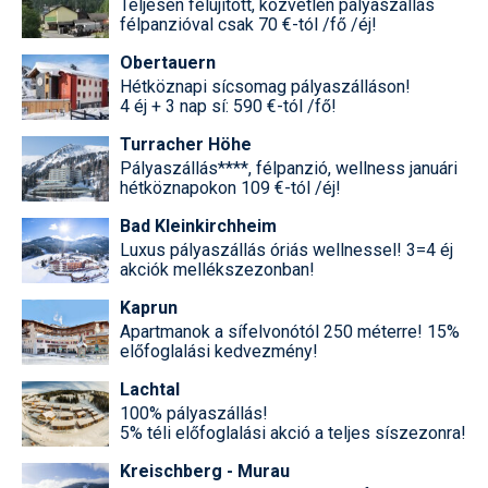
Teljesen felújított, közvetlen pályaszállás
félpanzióval csak 70 €-tól /fő /éj!
Obertauern
Hétköznapi sícsomag pályaszálláson!
4 éj + 3 nap sí: 590 €-tól /fő!
Turracher Höhe
Pályaszállás****, félpanzió, wellness januári
hétköznapokon 109 €-tól /éj!
Bad Kleinkirchheim
Luxus pályaszállás óriás wellnessel! 3=4 éj
akciók mellékszezonban!
Kaprun
Apartmanok a sífelvonótól 250 méterre! 15%
előfoglalási kedvezmény!
Lachtal
100% pályaszállás!
5% téli előfoglalási akció a teljes síszezonra!
Kreischberg - Murau