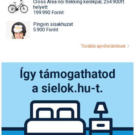
Cross Area női trekking kerékpár, 254.900ft
helyett
199.990 Forint
Pingvin sisakhuzat
5.900 Forint
További apróhirdetések