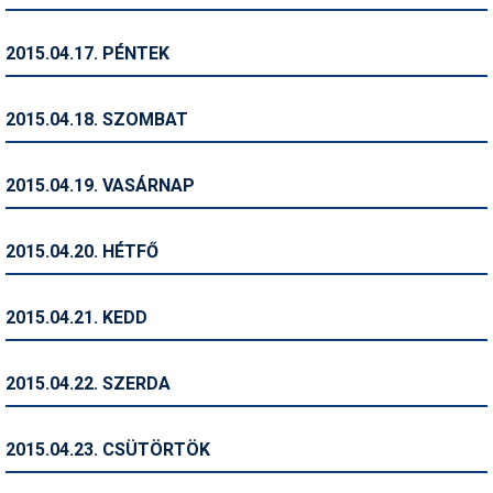
Síruházat
Síszerviz
2015.04.17. PÉNTEK
Sítechnika
2015.04.18. SZOMBAT
Síugrás
Snowboard
2015.04.19. VASÁRNAP
Snowboardfelszerelés
2015.04.20. HÉTFŐ
Sportorvos
Szakértők
2015.04.21. KEDD
Szánkó
2015.04.22. SZERDA
Szótárak
Telemark
2015.04.23. CSÜTÖRTÖK
Téli sportok