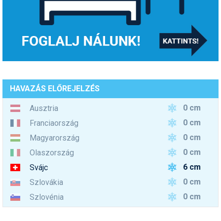
HAVAZÁS ELŐREJELZÉS
0 cm
Ausztria
0 cm
Franciaország
0 cm
Magyarország
0 cm
Olaszország
6 cm
Svájc
0 cm
Szlovákia
0 cm
Szlovénia