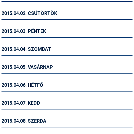
Humor
2015.04.02. CSÜTÖRTÖK
Hütte
Ingatlan
2015.04.03. PÉNTEK
Interjúk
2015.04.04. SZOMBAT
Játékok
Kerékpár
2015.04.05. VASÁRNAP
Korcsolya
2015.04.06. HÉTFŐ
Könyvajánló
Magazinok
2015.04.07. KEDD
Munkavállalás
2015.04.08. SZERDA
Olvasnivaló