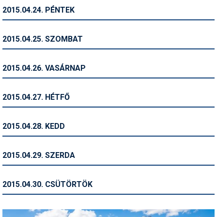
2015.04.24. PÉNTEK
Termékajánló
Történelem
2015.04.25. SZOMBAT
Túrasí
2015.04.26. VASÁRNAP
Utasbiztosítás
Utazási tippek
2015.04.27. HÉTFŐ
Védőfelszerelés
2015.04.28. KEDD
Wellness
2015.04.29. SZERDA
2015.04.30. CSÜTÖRTÖK