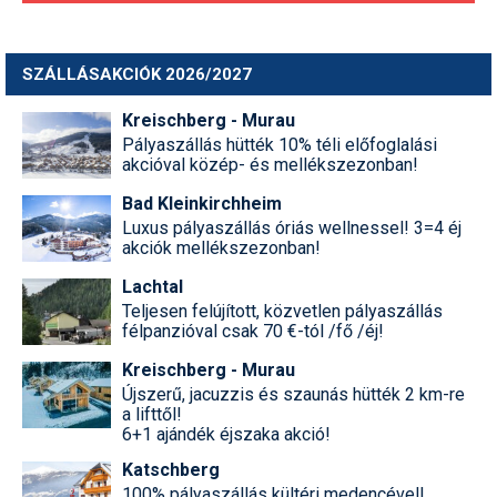
SZÁLLÁSAKCIÓK 2026/2027
Kreischberg - Murau
Pályaszállás hütték 10% téli előfoglalási
akcióval közép- és mellékszezonban!
Bad Kleinkirchheim
Luxus pályaszállás óriás wellnessel! 3=4 éj
akciók mellékszezonban!
Lachtal
Teljesen felújított, közvetlen pályaszállás
félpanzióval csak 70 €-tól /fő /éj!
Kreischberg - Murau
Újszerű, jacuzzis és szaunás hütték 2 km-re
a lifttől!
6+1 ajándék éjszaka akció!
Katschberg
100% pályaszállás kültéri medencével!