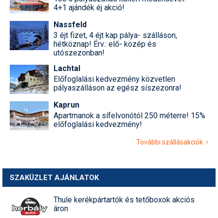
4+1 ajándék éj akció!
Nassfeld
3 éjt fizet, 4 éjt kap pálya- szálláson,
hétköznap! Érv.: elő- közép és
utószezonban!
Lachtal
Előfoglalási kedvezmény közvetlen
pályaszálláson az egész síszezonra!
Kaprun
Apartmanok a sífelvonótól 250 méterre! 15%
előfoglalási kedvezmény!
További szállásakciók
SZAKÜZLET AJÁNLATOK
Thule kerékpártartók és tetőboxok akciós
áron