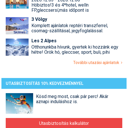
Hóbiztos!3 és 4*hotel, welln
FP,gleccsersí,más időpont is
3 Völgy
Komplett ajánlatok reptéri transzferrel,
csomag-szállításal, jegyfoglalással.
Les 2 Alpes
Otthonunkba hívunk, gyertek ki hozzánk egy
hétre! Örök hó, gleccser, sport, buli, pihi
További utazási ajánlatok
UTASBIZTOSÍTÁS 10% KEDVEZMÉNNYEL
Kösd meg most, csak pár perc! Akár
aznapi induláshoz is.
Utasbiztosítás kalkulátor