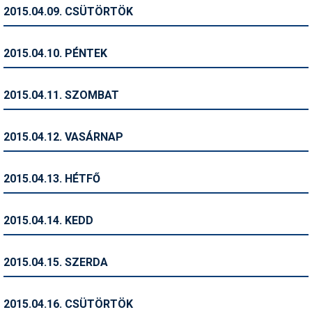
Pályázatok
2015.04.09. CSÜTÖRTÖK
Portálinfo
2015.04.10. PÉNTEK
Rajzok
Síbérletárak
2015.04.11. SZOMBAT
Síbörze
2015.04.12. VASÁRNAP
Sícipő
Sífelszerelés
2015.04.13. HÉTFŐ
Sífutás
2015.04.14. KEDD
Síléc
Símánia
2015.04.15. SZERDA
Síoktatás
2015.04.16. CSÜTÖRTÖK