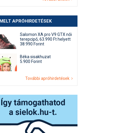
EMELT APRÓHIRDETÉSEK
Salomon XA pro V9 GTX női
terepcipő, 63.990 Ft helyett
38.990 Forint
Béka sisakhuzat
5.900 Forint
További apróhirdetések