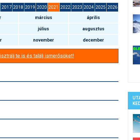
Síelé
2017
2018
2019
2020
2021
2022
2023
2024
2025
2026
Mind
r
március
április
A ho
Köte
július
augusztus
r
november
december
sztrálj te is és találj ismerősöket!
UT
KE