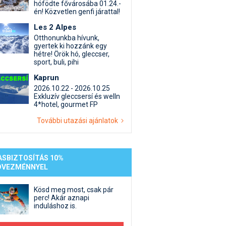
st kiegészítő sportok: bringa, szörf, stb.
Akciók
Új termékek
hófödte fővárosába 01.24.-
én! Közvetlen genfi járattal!
en egyéb síeléshez kapcsolódó téma
Termékkereső
Les 2 Alpes
nlappal kapcsolatos kérdések és válaszok
Otthonunkba hívunk,
tlen beszélgetések
gyertek ki hozzánk egy
hétre! Örök hó, gleccser,
sport, buli, pihi
Kaprun
2026.10.22 - 2026.10.25
Exkluzív gleccsersí és welln
4*hotel, gourmet FP
További utazási ajánlatok
ASBIZTOSÍTÁS 10%
DVEZMÉNNYEL
Kösd meg most, csak pár
perc! Akár aznapi
induláshoz is.