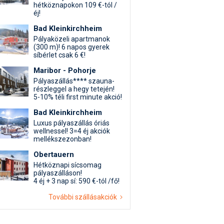
hétköznapokon 109 €-tól /
éj!
Bad Kleinkirchheim
Pályaközeli apartmanok
(300 m)! 6 napos gyerek
síbérlet csak 6 €!
Maribor - Pohorje
Pályaszállás**** szauna-
részleggel a hegy tetején!
5-10% téli first minute akció!
Bad Kleinkirchheim
Luxus pályaszállás óriás
wellnessel! 3=4 éj akciók
mellékszezonban!
Obertauern
Hétköznapi sícsomag
pályaszálláson!
4 éj + 3 nap sí: 590 €-tól /fő!
További szállásakciók