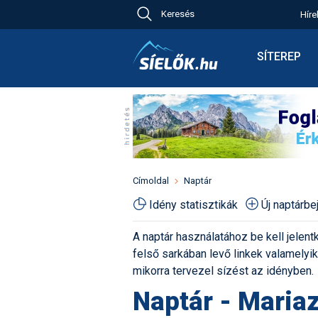
Keresés
Híre
Ch
Bú
SÍTEREP
Pr
Síterepkere
Új
Élménybesz
Ny
Síbérletárak
A
Terepcsopo
Hó
Toplista
Kr
Időjárás előr
Címoldal
Naptár
Kr
Havazás előr
Idény statisztikák
Új naptárb
M
Webkamerá
A naptár használatához be kell jelentk
Fotók
felső sarkában levő linkek valamelyiké
Pályaszállá
mikorra tervezel sízést az idényben.
Naptár - Mariaz