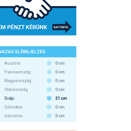
VAZÁS ELŐREJELZÉS
0 cm
Ausztria
0 cm
Franciaország
0 cm
Magyarország
0 cm
Olaszország
21 cm
Svájc
0 cm
Szlovákia
0 cm
Szlovénia