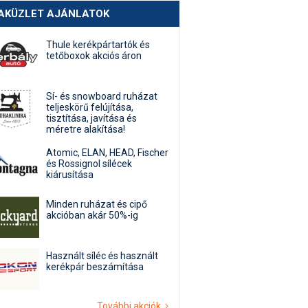
AKÜZLET AJÁNLATOK
Thule kerékpártartók és
tetőboxok akciós áron
Sí- és snowboard ruházat
teljeskörű felújítása,
tisztítása, javítása és
méretre alakítása!
Atomic, ELAN, HEAD, Fischer
és Rossignol sílécek
kiárusítása
Minden ruházat és cipő
akcióban akár 50%-ig
Használt síléc és használt
kerékpár beszámítása
További akciók