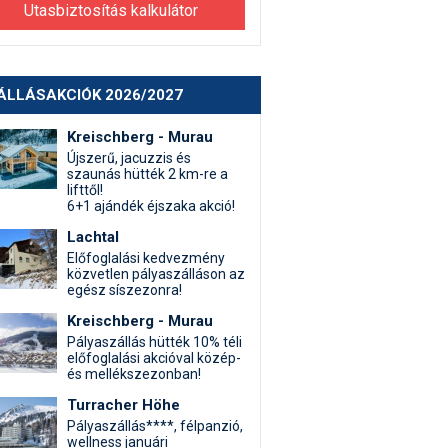
Utasbiztosítás kalkulátor
ÁLLÁSAKCIÓK 2026/2027
Kreischberg - Murau
Újszerű, jacuzzis és
szaunás hütték 2 km-re a
lifttől!
6+1 ajándék éjszaka akció!
Lachtal
Előfoglalási kedvezmény
közvetlen pályaszálláson az
egész síszezonra!
Kreischberg - Murau
Pályaszállás hütték 10% téli
előfoglalási akcióval közép-
és mellékszezonban!
Turracher Höhe
Pályaszállás****, félpanzió,
wellness januári