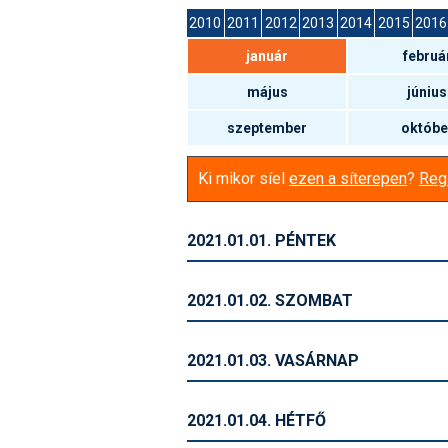
2010
2011
2012
2013
2014
2015
2016
január
februá
május
június
szeptember
októbe
Ki mikor síel
ezen a síterepen
?
Regi
2021.01.01. PÉNTEK
2021.01.02. SZOMBAT
2021.01.03. VASÁRNAP
2021.01.04. HÉTFŐ