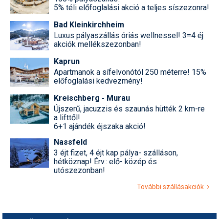
5% téli előfoglalási akció a teljes síszezonra!
Bad Kleinkirchheim
Luxus pályaszállás óriás wellnessel! 3=4 éj
akciók mellékszezonban!
Kaprun
Apartmanok a sífelvonótól 250 méterre! 15%
előfoglalási kedvezmény!
Kreischberg - Murau
Újszerű, jacuzzis és szaunás hütték 2 km-re
a lifttől!
6+1 ajándék éjszaka akció!
Nassfeld
3 éjt fizet, 4 éjt kap pálya- szálláson,
hétköznap! Érv.: elő- közép és
utószezonban!
További szállásakciók