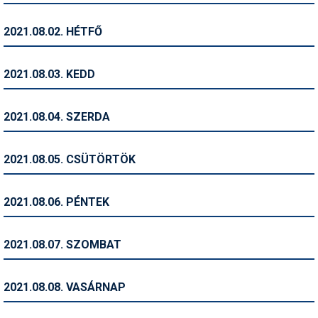
Humor
2021.08.02. HÉTFŐ
Hütte
Ingatlan
2021.08.03. KEDD
Interjúk
2021.08.04. SZERDA
Játékok
Kerékpár
2021.08.05. CSÜTÖRTÖK
Korcsolya
2021.08.06. PÉNTEK
Könyvajánló
Magazinok
2021.08.07. SZOMBAT
Munkavállalás
2021.08.08. VASÁRNAP
Olvasnivaló