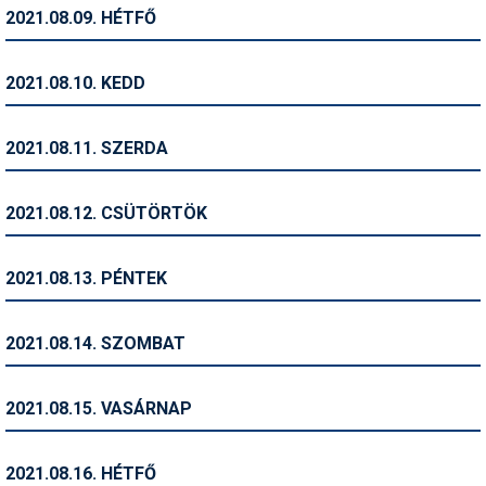
Pályázatok
2021.08.09. HÉTFŐ
Portálinfo
2021.08.10. KEDD
Rajzok
Síbérletárak
2021.08.11. SZERDA
Síbörze
2021.08.12. CSÜTÖRTÖK
Sícipő
Sífelszerelés
2021.08.13. PÉNTEK
Sífutás
2021.08.14. SZOMBAT
Síléc
Símánia
2021.08.15. VASÁRNAP
Síoktatás
2021.08.16. HÉTFŐ