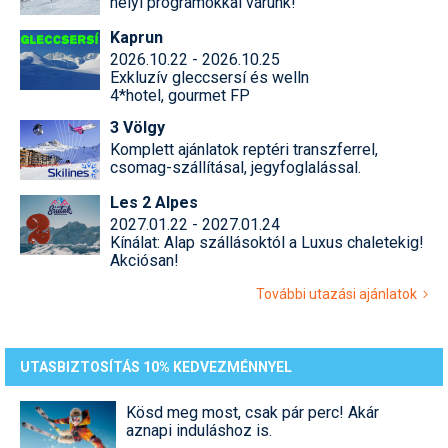
helyi programokkal várunk!
Kaprun
2026.10.22 - 2026.10.25
Exkluzív gleccsersí és welln
4*hotel, gourmet FP
3 Völgy
Komplett ajánlatok reptéri transzferrel,
csomag-szállításal, jegyfoglalással.
Les 2 Alpes
2027.01.22 - 2027.01.24
Kínálat: Alap szállásoktól a Luxus chaletekig!
Akciósan!
További utazási ajánlatok
UTASBIZTOSÍTÁS 10% KEDVEZMÉNNYEL
Kösd meg most, csak pár perc! Akár
aznapi induláshoz is.