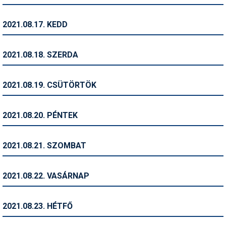
Síruházat
Síszerviz
2021.08.17. KEDD
Sítechnika
2021.08.18. SZERDA
Síugrás
Snowboard
2021.08.19. CSÜTÖRTÖK
Snowboardfelszerelés
2021.08.20. PÉNTEK
Sportorvos
Szakértők
2021.08.21. SZOMBAT
Szánkó
2021.08.22. VASÁRNAP
Szótárak
Telemark
2021.08.23. HÉTFŐ
Téli sportok