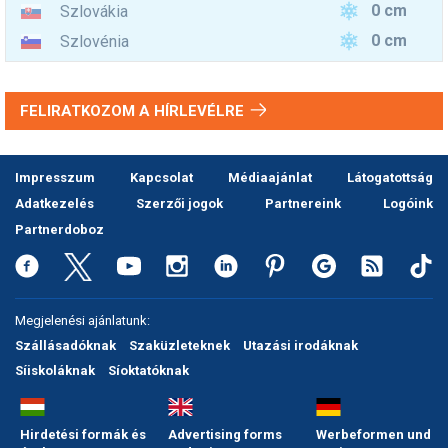
0 cm
Szlovákia
0 cm
Szlovénia
FELIRATKOZOM A HÍRLEVÉLRE
Impresszum
Kapcsolat
Médiaajánlat
Látogatottság
Adatkezelés
Szerzői jogok
Partnereink
Logóink
Partnerdoboz
Megjelenési ajánlatunk:
Szállásadóknak
Szaküzleteknek
Utazási irodáknak
Síiskoláknak
Síoktatóknak
Hirdetési formák és
Advertising forms
Werbeformen und