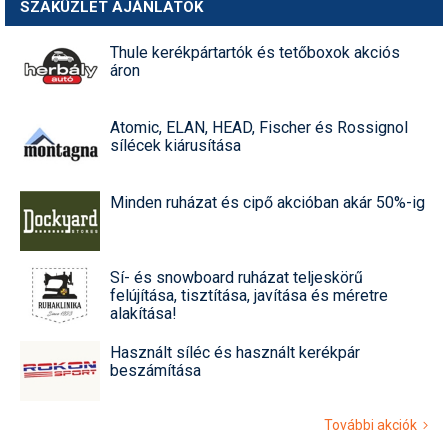
SZAKÜZLET AJÁNLATOK
Thule kerékpártartók és tetőboxok akciós
áron
Atomic, ELAN, HEAD, Fischer és Rossignol
sílécek kiárusítása
Minden ruházat és cipő akcióban akár 50%-ig
Sí- és snowboard ruházat teljeskörű
felújítása, tisztítása, javítása és méretre
alakítása!
Használt síléc és használt kerékpár
beszámítása
További akciók