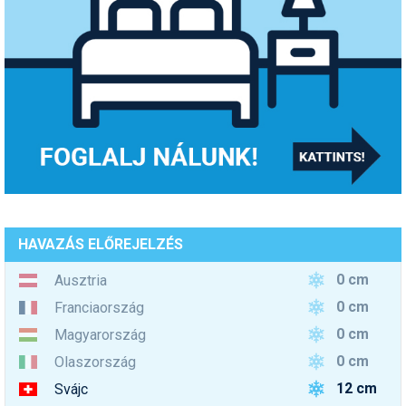
HAVAZÁS ELŐREJELZÉS
0 cm
Ausztria
0 cm
Franciaország
0 cm
Magyarország
0 cm
Olaszország
12 cm
Svájc