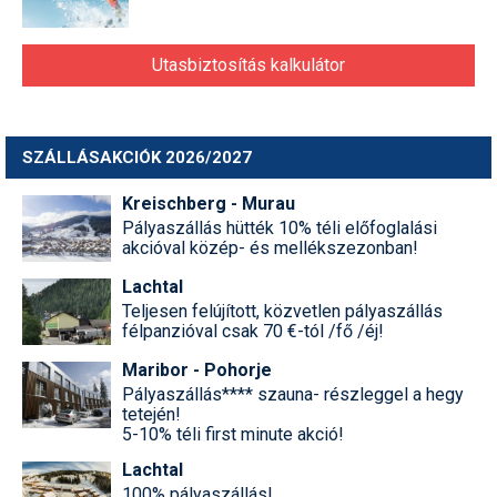
Utasbiztosítás kalkulátor
SZÁLLÁSAKCIÓK 2026/2027
Kreischberg - Murau
Pályaszállás hütték 10% téli előfoglalási
akcióval közép- és mellékszezonban!
Lachtal
Teljesen felújított, közvetlen pályaszállás
félpanzióval csak 70 €-tól /fő /éj!
Maribor - Pohorje
Pályaszállás**** szauna- részleggel a hegy
tetején!
5-10% téli first minute akció!
Lachtal
100% pályaszállás!