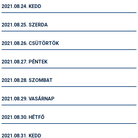
2021.08.24. KEDD
Termékajánló
Történelem
2021.08.25. SZERDA
Túrasí
2021.08.26. CSÜTÖRTÖK
Utasbiztosítás
Utazási tippek
2021.08.27. PÉNTEK
Védőfelszerelés
2021.08.28. SZOMBAT
Wellness
2021.08.29. VASÁRNAP
2021.08.30. HÉTFŐ
2021.08.31. KEDD