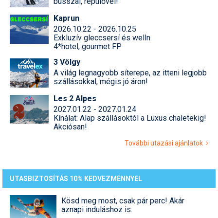
busszal, repülővel!
Kaprun
2026.10.22 - 2026.10.25
Exkluzív gleccsersí és welln
4*hotel, gourmet FP
3 Völgy
A világ legnagyobb síterepe, az itteni legjobb
szállásokkal, mégis jó áron!
Les 2 Alpes
2027.01.22 - 2027.01.24
Kínálat: Alap szállásoktól a Luxus chaletekig!
Akciósan!
További utazási ajánlatok
UTASBIZTOSÍTÁS 10% KEDVEZMÉNNYEL
Kösd meg most, csak pár perc! Akár
aznapi induláshoz is.