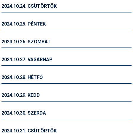
2024.10.24. CSÜTÖRTÖK
Termékajánló
Történelem
2024.10.25. PÉNTEK
Túrasí
2024.10.26. SZOMBAT
Utasbiztosítás
Utazási tippek
2024.10.27. VASÁRNAP
Védőfelszerelés
2024.10.28. HÉTFŐ
Wellness
2024.10.29. KEDD
2024.10.30. SZERDA
2024.10.31. CSÜTÖRTÖK