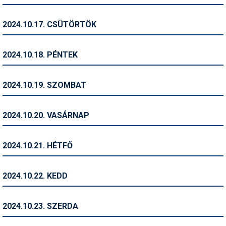
Síruházat
Síszerviz
2024.10.17. CSÜTÖRTÖK
Sítechnika
2024.10.18. PÉNTEK
Síugrás
Snowboard
2024.10.19. SZOMBAT
Snowboardfelszerelés
2024.10.20. VASÁRNAP
Sportorvos
Szakértők
2024.10.21. HÉTFŐ
Szánkó
2024.10.22. KEDD
Szótárak
Telemark
2024.10.23. SZERDA
Téli sportok