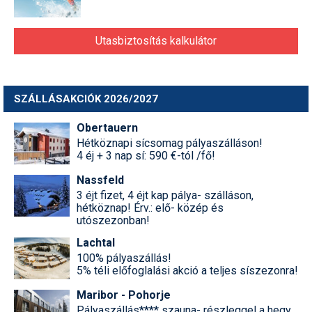
Utasbiztosítás kalkulátor
SZÁLLÁSAKCIÓK 2026/2027
Obertauern
Hétköznapi sícsomag pályaszálláson!
4 éj + 3 nap sí: 590 €-tól /fő!
Nassfeld
3 éjt fizet, 4 éjt kap pálya- szálláson,
hétköznap! Érv.: elő- közép és
utószezonban!
Lachtal
100% pályaszállás!
5% téli előfoglalási akció a teljes síszezonra!
Maribor - Pohorje
Pályaszállás**** szauna- részleggel a hegy