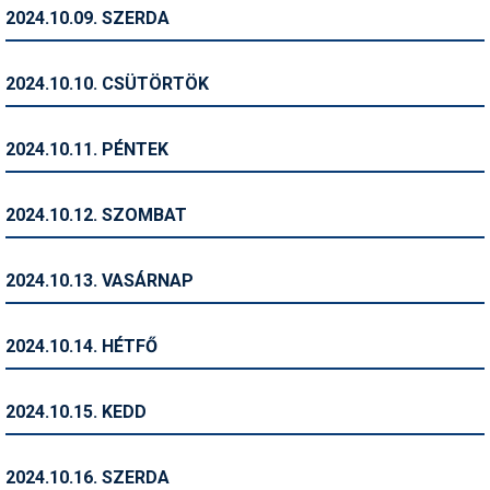
Pályázatok
2024.10.09. SZERDA
Portálinfo
2024.10.10. CSÜTÖRTÖK
Rajzok
Síbérletárak
2024.10.11. PÉNTEK
Síbörze
2024.10.12. SZOMBAT
Sícipő
Sífelszerelés
2024.10.13. VASÁRNAP
Sífutás
2024.10.14. HÉTFŐ
Síléc
Símánia
2024.10.15. KEDD
Síoktatás
2024.10.16. SZERDA