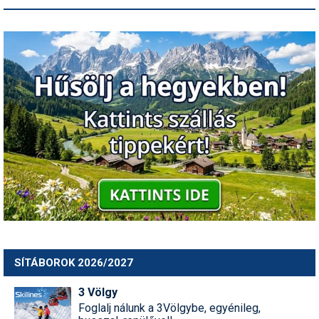
SÍTÁBOROK 2026/2027
3 Völgy
Foglalj nálunk a 3Völgybe, egyénileg,