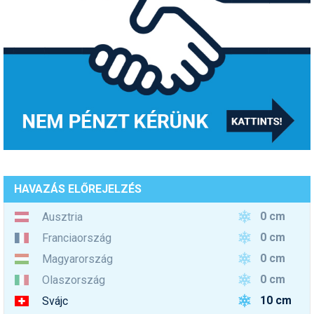
HAVAZÁS ELŐREJELZÉS
0 cm
Ausztria
0 cm
Franciaország
0 cm
Magyarország
0 cm
Olaszország
10 cm
Svájc