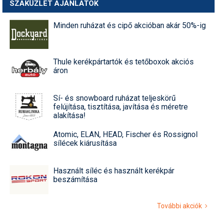
SZAKÜZLET AJÁNLATOK
Minden ruházat és cipő akcióban akár 50%-ig
Thule kerékpártartók és tetőboxok akciós
áron
Sí- és snowboard ruházat teljeskörű
felújítása, tisztítása, javítása és méretre
alakítása!
Atomic, ELAN, HEAD, Fischer és Rossignol
sílécek kiárusítása
Használt síléc és használt kerékpár
beszámítása
További akciók