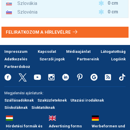
0 cm
Szlovákia
0 cm
Szlovénia
FELIRATKOZOM A HÍRLEVÉLRE
Impresszum
Kapcsolat
Médiaajánlat
Látogatottság
Adatkezelés
Szerzői jogok
Partnereink
Logóink
Partnerdoboz
Megjelenési ajánlatunk:
Szállásadóknak
Szaküzleteknek
Utazási irodáknak
Síiskoláknak
Síoktatóknak
Hirdetési formák és
Advertising forms
Werbeformen und