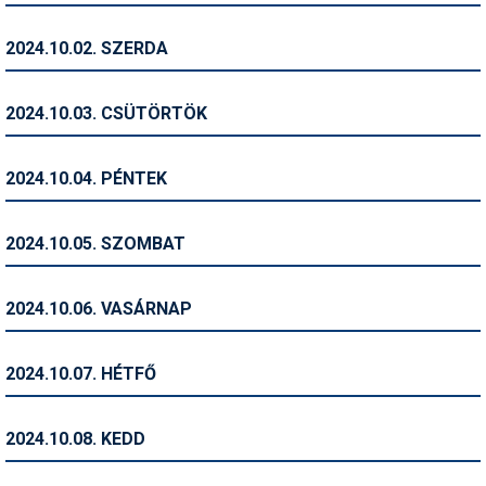
Humor
2024.10.02. SZERDA
Hütte
Ingatlan
2024.10.03. CSÜTÖRTÖK
Interjúk
2024.10.04. PÉNTEK
Játékok
Kerékpár
2024.10.05. SZOMBAT
Korcsolya
2024.10.06. VASÁRNAP
Könyvajánló
Magazinok
2024.10.07. HÉTFŐ
Munkavállalás
2024.10.08. KEDD
Olvasnivaló