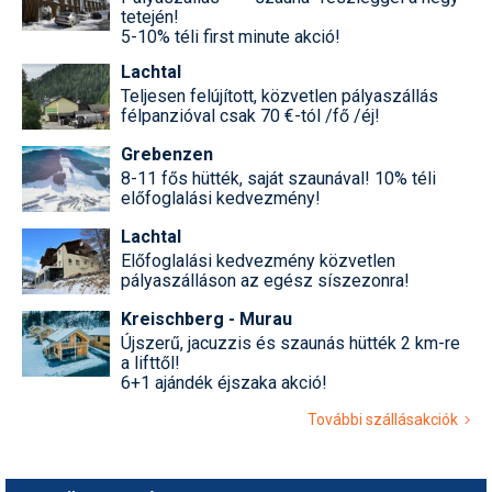
tetején!
5-10% téli first minute akció!
Lachtal
Teljesen felújított, közvetlen pályaszállás
félpanzióval csak 70 €-tól /fő /éj!
Grebenzen
8-11 fős hütték, saját szaunával! 10% téli
előfoglalási kedvezmény!
Lachtal
Előfoglalási kedvezmény közvetlen
pályaszálláson az egész síszezonra!
Kreischberg - Murau
Újszerű, jacuzzis és szaunás hütték 2 km-re
a lifttől!
6+1 ajándék éjszaka akció!
További szállásakciók