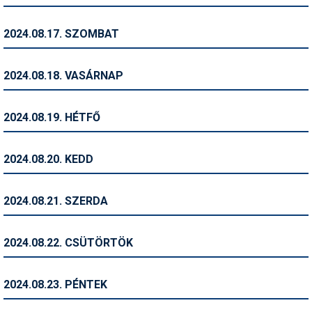
Síruházat
Síszerviz
2024.08.17. SZOMBAT
Sítechnika
2024.08.18. VASÁRNAP
Síugrás
Snowboard
2024.08.19. HÉTFŐ
Snowboardfelszerelés
2024.08.20. KEDD
Sportorvos
Szakértők
2024.08.21. SZERDA
Szánkó
2024.08.22. CSÜTÖRTÖK
Szótárak
Telemark
2024.08.23. PÉNTEK
Téli sportok