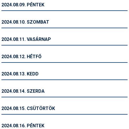
Pályázatok
2024.08.09. PÉNTEK
Portálinfo
2024.08.10. SZOMBAT
Rajzok
Síbérletárak
2024.08.11. VASÁRNAP
Síbörze
2024.08.12. HÉTFŐ
Sícipő
Sífelszerelés
2024.08.13. KEDD
Sífutás
2024.08.14. SZERDA
Síléc
Símánia
2024.08.15. CSÜTÖRTÖK
Síoktatás
2024.08.16. PÉNTEK