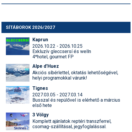
SÍTÁBOROK 2026/2027
Kaprun
2026.10.22 - 2026.10.25
Exkluzív gleccsersí és welln
4*hotel, gourmet FP
Alpe d'Huez
Akciós síbérlettel, oktatás lehetőségével,
helyi programokkal várunk!
Tignes
2027.03.05 - 2027.03.14
Busszal és repülővel is elérhető a március
első hete
3 Völgy
Komplett ajánlatok reptéri transzferrel,
csomag-szállításal, jegyfoglalással.