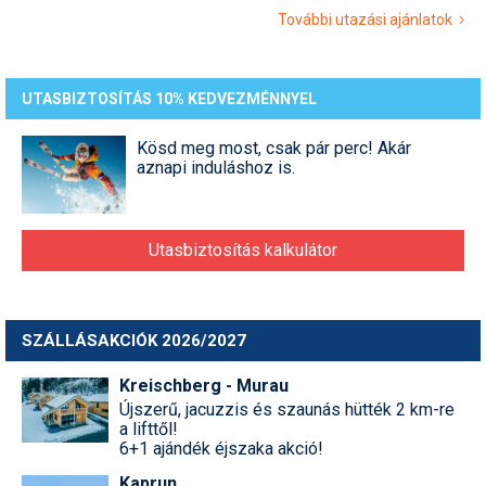
További utazási ajánlatok
UTASBIZTOSÍTÁS 10% KEDVEZMÉNNYEL
Kösd meg most, csak pár perc! Akár
aznapi induláshoz is.
Utasbiztosítás kalkulátor
SZÁLLÁSAKCIÓK 2026/2027
Kreischberg - Murau
Újszerű, jacuzzis és szaunás hütték 2 km-re
a lifttől!
6+1 ajándék éjszaka akció!
Kaprun