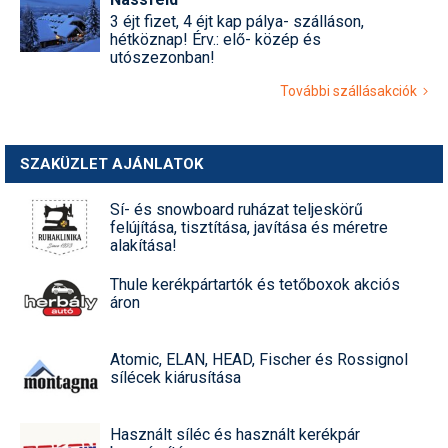
3 éjt fizet, 4 éjt kap pálya- szálláson,
hétköznap! Érv.: elő- közép és
utószezonban!
További szállásakciók
SZAKÜZLET AJÁNLATOK
Sí- és snowboard ruházat teljeskörű
felújítása, tisztítása, javítása és méretre
alakítása!
Thule kerékpártartók és tetőboxok akciós
áron
Atomic, ELAN, HEAD, Fischer és Rossignol
sílécek kiárusítása
Használt síléc és használt kerékpár