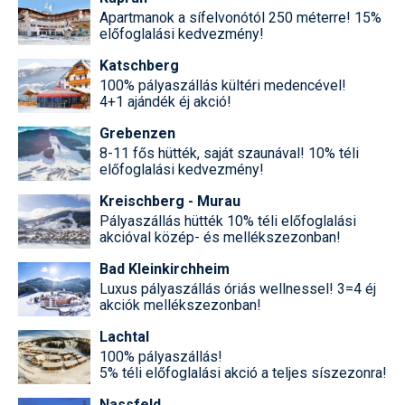
Apartmanok a sífelvonótól 250 méterre! 15%
előfoglalási kedvezmény!
Katschberg
100% pályaszállás kültéri medencével!
4+1 ajándék éj akció!
Grebenzen
8-11 fős hütték, saját szaunával! 10% téli
előfoglalási kedvezmény!
Kreischberg - Murau
Pályaszállás hütték 10% téli előfoglalási
akcióval közép- és mellékszezonban!
Bad Kleinkirchheim
Luxus pályaszállás óriás wellnessel! 3=4 éj
akciók mellékszezonban!
Lachtal
100% pályaszállás!
5% téli előfoglalási akció a teljes síszezonra!
Nassfeld