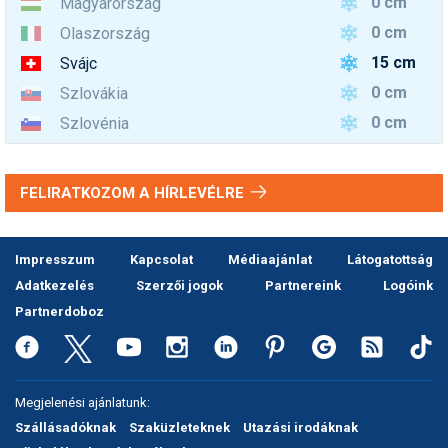
0 cm
Magyarország
0 cm
Olaszország
15 cm
Svájc
0 cm
Szlovákia
0 cm
Szlovénia
FELIRATKOZOM A HÍRLEVÉLRE
Impresszum
Kapcsolat
Médiaajánlat
Látogatottság
Adatkezelés
Szerzői jogok
Partnereink
Logóink
Partnerdoboz
Megjelenési ajánlatunk:
Szállásadóknak
Szaküzleteknek
Utazási irodáknak