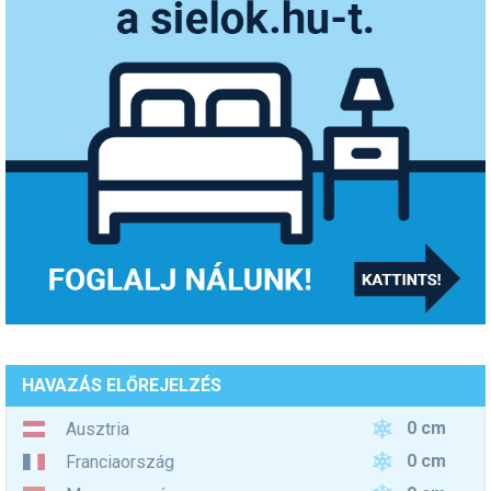
HAVAZÁS ELŐREJELZÉS
0 cm
Ausztria
0 cm
Franciaország