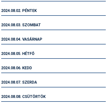
Humor
2024.08.02. PÉNTEK
Hütte
Ingatlan
2024.08.03. SZOMBAT
Interjúk
2024.08.04. VASÁRNAP
Játékok
Kerékpár
2024.08.05. HÉTFŐ
Korcsolya
2024.08.06. KEDD
Könyvajánló
Magazinok
2024.08.07. SZERDA
Munkavállalás
2024.08.08. CSÜTÖRTÖK
Olvasnivaló