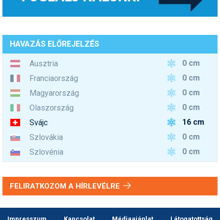
HAVAZÁS ELŐREJELZÉS
0 cm
Ausztria
0 cm
Franciaország
0 cm
Magyarország
0 cm
Olaszország
16 cm
Svájc
0 cm
Szlovákia
0 cm
Szlovénia
FELIRATKOZOM A HÍRLEVÉLRE
Impresszum
Kapcsolat
Médiaajánlat
Látogatottság