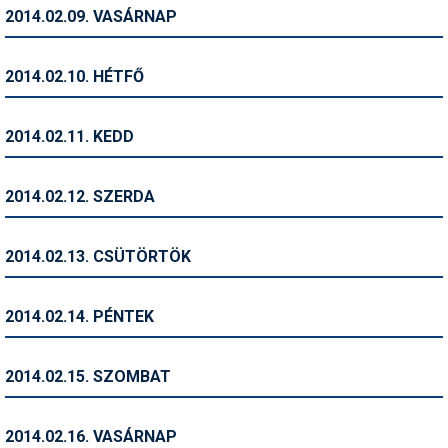
Pályázatok
2014.02.09. VASÁRNAP
Portálinfo
2014.02.10. HÉTFŐ
Rajzok
Síbérletárak
2014.02.11. KEDD
Síbörze
2014.02.12. SZERDA
Sícipő
Sífelszerelés
2014.02.13. CSÜTÖRTÖK
Sífutás
2014.02.14. PÉNTEK
Síléc
Símánia
2014.02.15. SZOMBAT
Síoktatás
2014.02.16. VASÁRNAP