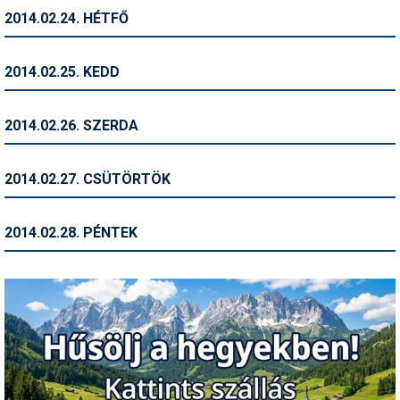
2014.02.24. HÉTFŐ
Termékajánló
Történelem
2014.02.25. KEDD
Túrasí
2014.02.26. SZERDA
Utasbiztosítás
Utazási tippek
2014.02.27. CSÜTÖRTÖK
Védőfelszerelés
2014.02.28. PÉNTEK
Wellness