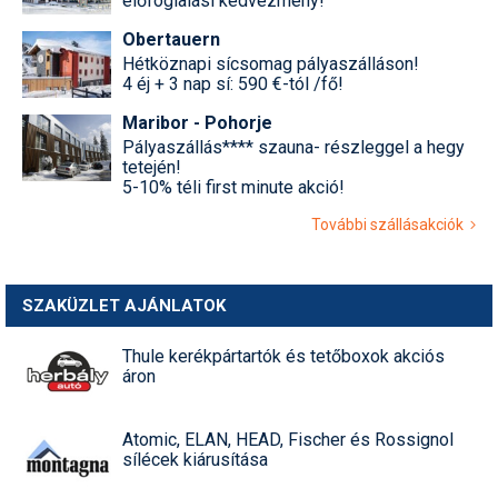
előfoglalási kedvezmény!
Obertauern
Hétköznapi sícsomag pályaszálláson!
4 éj + 3 nap sí: 590 €-tól /fő!
Maribor - Pohorje
Pályaszállás**** szauna- részleggel a hegy
tetején!
5-10% téli first minute akció!
További szállásakciók
SZAKÜZLET AJÁNLATOK
Thule kerékpártartók és tetőboxok akciós
áron
Atomic, ELAN, HEAD, Fischer és Rossignol
sílécek kiárusítása