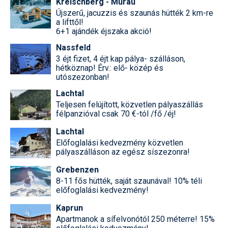
Kreischberg - Murau
Újszerű, jacuzzis és szaunás hütték 2 km-re
a lifttől!
6+1 ajándék éjszaka akció!
Nassfeld
3 éjt fizet, 4 éjt kap pálya- szálláson,
hétköznap! Érv.: elő- közép és
utószezonban!
Lachtal
Teljesen felújított, közvetlen pályaszállás
félpanzióval csak 70 €-tól /fő /éj!
Lachtal
Előfoglalási kedvezmény közvetlen
pályaszálláson az egész síszezonra!
Grebenzen
8-11 fős hütték, saját szaunával! 10% téli
előfoglalási kedvezmény!
Kaprun
Apartmanok a sífelvonótól 250 méterre! 15%