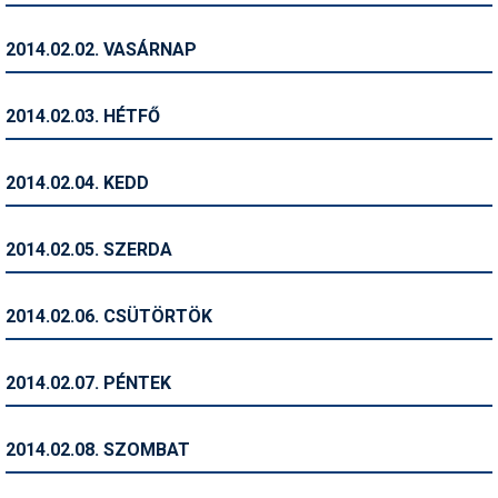
Humor
2014.02.02. VASÁRNAP
Hütte
Ingatlan
2014.02.03. HÉTFŐ
Interjúk
2014.02.04. KEDD
Játékok
Kerékpár
2014.02.05. SZERDA
Korcsolya
2014.02.06. CSÜTÖRTÖK
Könyvajánló
Magazinok
2014.02.07. PÉNTEK
Munkavállalás
2014.02.08. SZOMBAT
Olvasnivaló