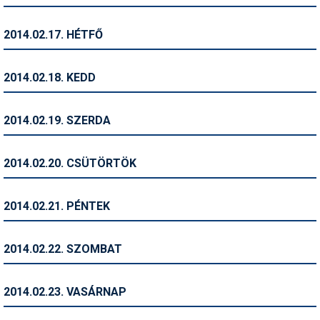
Síruházat
Síszerviz
2014.02.17. HÉTFŐ
Sítechnika
2014.02.18. KEDD
Síugrás
Snowboard
2014.02.19. SZERDA
Snowboardfelszerelés
2014.02.20. CSÜTÖRTÖK
Sportorvos
Szakértők
2014.02.21. PÉNTEK
Szánkó
2014.02.22. SZOMBAT
Szótárak
Telemark
2014.02.23. VASÁRNAP
Téli sportok