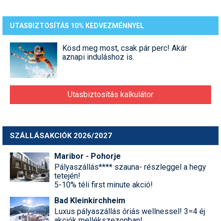
UTASBIZTOSÍTÁS 10% KEDVEZMÉNNYEL
Kösd meg most, csak pár perc! Akár
aznapi induláshoz is.
Utasbiztosítás kalkulátor
SZÁLLÁSAKCIÓK 2026/2027
Maribor - Pohorje
Pályaszállás**** szauna- részleggel a hegy
tetején!
5-10% téli first minute akció!
Bad Kleinkirchheim
Luxus pályaszállás óriás wellnessel! 3=4 éj
akciók mellékszezonban!