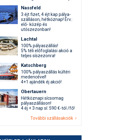
Nassfeld
3 éjt fizet, 4 éjt kap pálya-
szálláson, hétköznap! Érv.:
elő- közép és
utószezonban!
Lachtal
100% pályaszállás!
5% téli előfoglalási akció a
teljes síszezonra!
Katschberg
100% pályaszállás kültéri
medencével!
4+1 ajándék éj akció!
Obertauern
Hétköznapi sícsomag
pályaszálláson!
4 éj + 3 nap sí: 590 €-tól /fő!
További szállásakciók