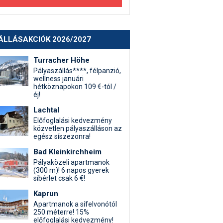
ÁLLÁSAKCIÓK 2026/2027
Turracher Höhe
Pályaszállás****, félpanzió,
wellness januári
hétköznapokon 109 €-tól /
éj!
Lachtal
Előfoglalási kedvezmény
közvetlen pályaszálláson az
egész síszezonra!
Bad Kleinkirchheim
Pályaközeli apartmanok
(300 m)! 6 napos gyerek
síbérlet csak 6 €!
Kaprun
Apartmanok a sífelvonótól
250 méterre! 15%
előfoglalási kedvezmény!