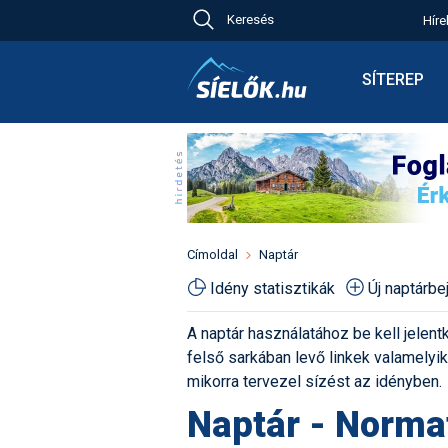
Keresés
Híre
Ch
Bú
SÍTEREP
Pr
Síterepkere
Új
Élménybesz
Ny
Síbérletárak
A
Terepcsopo
Hó
Toplista
Kr
Időjárás előr
Címoldal
Naptár
Kr
Havazás előr
Idény statisztikák
Új naptárb
M
Webkamerá
A naptár használatához be kell jelentk
Fotók
felső sarkában levő linkek valamelyiké
Pályaszállá
mikorra tervezel sízést az idényben.
Naptár - Norma