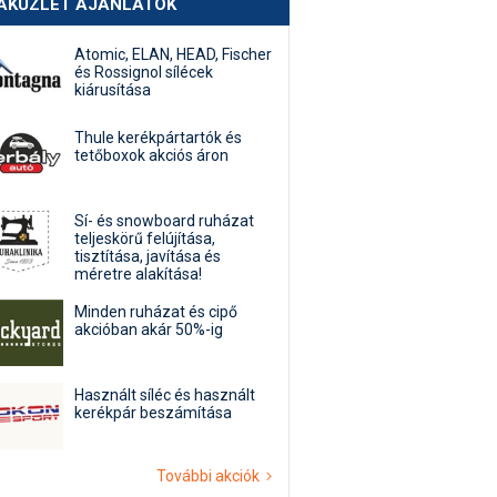
AKÜZLET AJÁNLATOK
Atomic, ELAN, HEAD, Fischer
és Rossignol sílécek
kiárusítása
Thule kerékpártartók és
tetőboxok akciós áron
Sí- és snowboard ruházat
teljeskörű felújítása,
tisztítása, javítása és
méretre alakítása!
Minden ruházat és cipő
akcióban akár 50%-ig
Használt síléc és használt
kerékpár beszámítása
További akciók