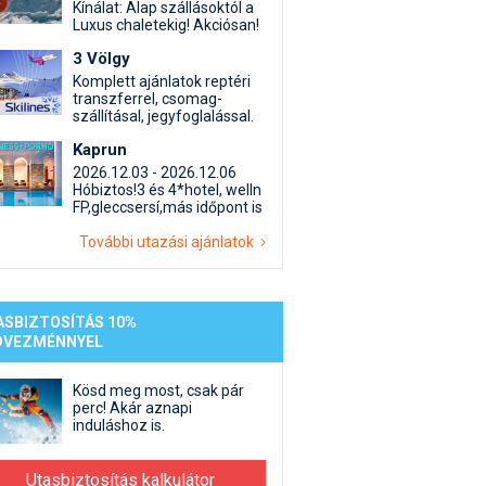
st kiegészítő sportok: bringa, szörf, stb.
Akciók
Új termékek
Kínálat: Alap szállásoktól a
Luxus chaletekig! Akciósan!
en egyéb síeléshez kapcsolódó téma
Termékkereső
3 Völgy
nlappal kapcsolatos kérdések és válaszok
Komplett ajánlatok reptéri
tlen beszélgetések
transzferrel, csomag-
szállításal, jegyfoglalással.
Kaprun
2026.12.03 - 2026.12.06
Hóbiztos!3 és 4*hotel, welln
FP,gleccsersí,más időpont is
További utazási ajánlatok
ASBIZTOSÍTÁS 10%
DVEZMÉNNYEL
Kösd meg most, csak pár
perc! Akár aznapi
induláshoz is.
Utasbiztosítás kalkulátor