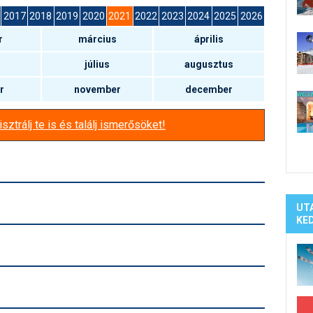
Síelé
2017
2018
2019
2020
2021
2022
2023
2024
2025
2026
Mind
r
március
április
A ho
Köte
július
augusztus
r
november
december
sztrálj te is és találj ismerősöket!
UT
KE