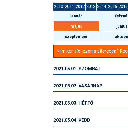
2010
2011
2012
2013
2014
2015
2016
január
februá
május
június
szeptember
októbe
Ki mikor síel
ezen a síterepen
?
Regi
2021.05.01. SZOMBAT
2021.05.02. VASÁRNAP
2021.05.03. HÉTFŐ
2021.05.04. KEDD