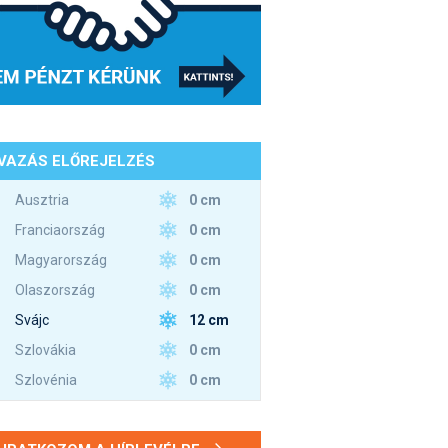
VAZÁS ELŐREJELZÉS
0 cm
Ausztria
0 cm
Franciaország
0 cm
Magyarország
0 cm
Olaszország
12 cm
Svájc
0 cm
Szlovákia
0 cm
Szlovénia