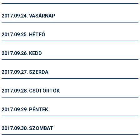
Termékajánló
2017.09.24. VASÁRNAP
Történelem
2017.09.25. HÉTFŐ
Túrasí
Utasbiztosítás
2017.09.26. KEDD
Utazási tippek
2017.09.27. SZERDA
Védőfelszerelés
Wellness
2017.09.28. CSÜTÖRTÖK
2017.09.29. PÉNTEK
2017.09.30. SZOMBAT