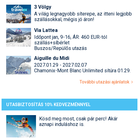
3 Völgy
A világ legnagyobb síterepe, az itteni legjobb
szállásokkal, mégis jó áron!
Via Lattea
Időpont jan, 9-16, ÁR: 460 EUR-tól
szállás+síbérlet
Buszos/Repülős utazás
Aiguille du Midi
2027.01.29 - 2027.02.07
Chamonix-Mont Blanc Unlimited sítúra 01.29.
További utazási ajánlatok
UTASBIZTOSÍTÁS 10% KEDVEZMÉNNYEL
Kösd meg most, csak pár perc! Akár
aznapi induláshoz is.