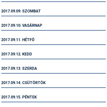
Pályázatok
2017.09.09. SZOMBAT
Portálinfo
Rajzok
2017.09.10. VASÁRNAP
Síbérletárak
2017.09.11. HÉTFŐ
Síbörze
Sícipő
2017.09.12. KEDD
Sífelszerelés
2017.09.13. SZERDA
Sífutás
Síléc
2017.09.14. CSÜTÖRTÖK
Símánia
2017.09.15. PÉNTEK
Síoktatás