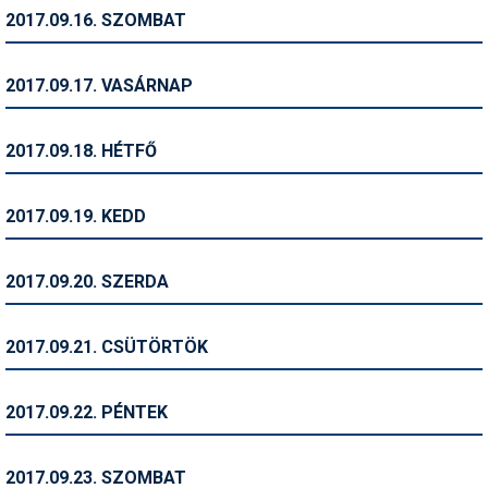
Síruházat
2017.09.16. SZOMBAT
Síszerviz
2017.09.17. VASÁRNAP
Sítechnika
Síugrás
2017.09.18. HÉTFŐ
Snowboard
2017.09.19. KEDD
Snowboardfelszerelés
Sportorvos
2017.09.20. SZERDA
Szakértők
2017.09.21. CSÜTÖRTÖK
Szánkó
Szótárak
2017.09.22. PÉNTEK
Telemark
2017.09.23. SZOMBAT
Téli sportok