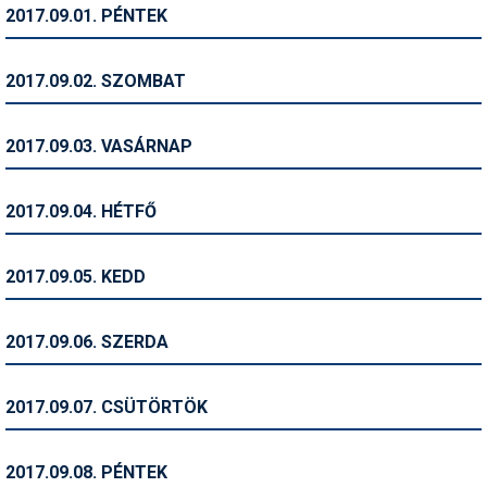
2017.09.01. PÉNTEK
Humor
Hütte
2017.09.02. SZOMBAT
Ingatlan
2017.09.03. VASÁRNAP
Interjúk
Játékok
2017.09.04. HÉTFŐ
Kerékpár
2017.09.05. KEDD
Korcsolya
Könyvajánló
2017.09.06. SZERDA
Magazinok
2017.09.07. CSÜTÖRTÖK
Munkavállalás
Olvasnivaló
2017.09.08. PÉNTEK