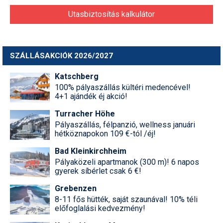
Utasbiztosítás kalkulátor
SZÁLLÁSAKCIÓK 2026/2027
Katschberg
100% pályaszállás kültéri medencével!
4+1 ajándék éj akció!
Turracher Höhe
Pályaszállás, félpanzió, wellness januári
hétköznapokon 109 €-tól /éj!
Bad Kleinkirchheim
Pályaközeli apartmanok (300 m)! 6 napos
gyerek síbérlet csak 6 €!
Grebenzen
8-11 fős hütték, saját szaunával! 10% téli
előfoglalási kedvezmény!