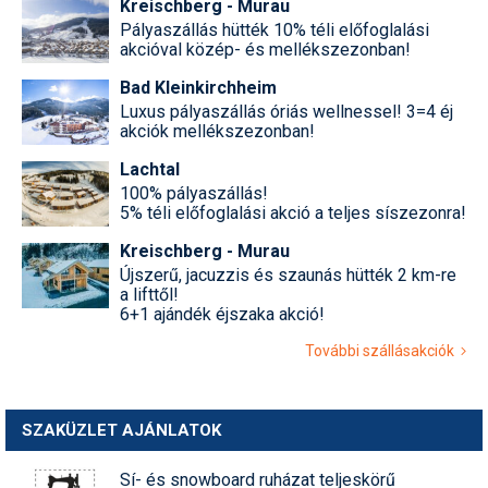
Kreischberg - Murau
Pályaszállás hütték 10% téli előfoglalási
akcióval közép- és mellékszezonban!
Bad Kleinkirchheim
Luxus pályaszállás óriás wellnessel! 3=4 éj
akciók mellékszezonban!
Lachtal
100% pályaszállás!
5% téli előfoglalási akció a teljes síszezonra!
Kreischberg - Murau
Újszerű, jacuzzis és szaunás hütték 2 km-re
a lifttől!
6+1 ajándék éjszaka akció!
További szállásakciók
SZAKÜZLET AJÁNLATOK
Sí- és snowboard ruházat teljeskörű