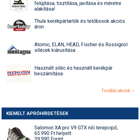
felújítása, tisztítása, javítása és méretre
alakítása!
Thule kerékpártartók és tetőboxok akciós
áron
Atomic, ELAN, HEAD, Fischer és Rossignol
sílécek kiárusítása
Használt síléc és használt kerékpár
beszámítása
További akciók
KIEMELT APRÓHIRDETÉSEK
Salomon XA pro V9 GTX női terepcipő,
65.990 Ft helyett
39.990 Forint