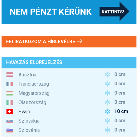
FELIRATKOZOM A HÍRLEVÉLRE
HAVAZÁS ELŐREJELZÉS
0 cm
Ausztria
0 cm
Franciaország
0 cm
Magyarország
0 cm
Olaszország
10 cm
Svájc
0 cm
Szlovákia
0 cm
Szlovénia