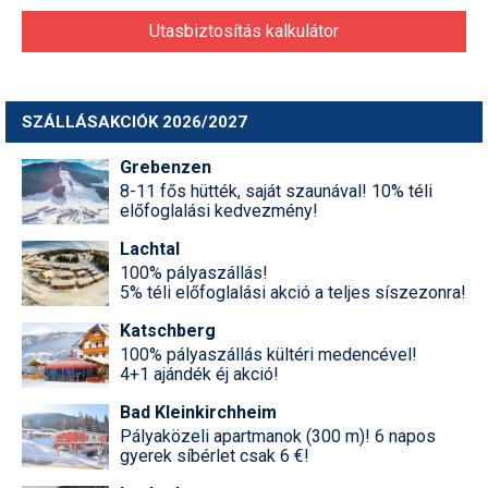
Utasbiztosítás kalkulátor
SZÁLLÁSAKCIÓK 2026/2027
Grebenzen
8-11 fős hütték, saját szaunával! 10% téli
előfoglalási kedvezmény!
Lachtal
100% pályaszállás!
5% téli előfoglalási akció a teljes síszezonra!
Katschberg
100% pályaszállás kültéri medencével!
4+1 ajándék éj akció!
Bad Kleinkirchheim
Pályaközeli apartmanok (300 m)! 6 napos
gyerek síbérlet csak 6 €!