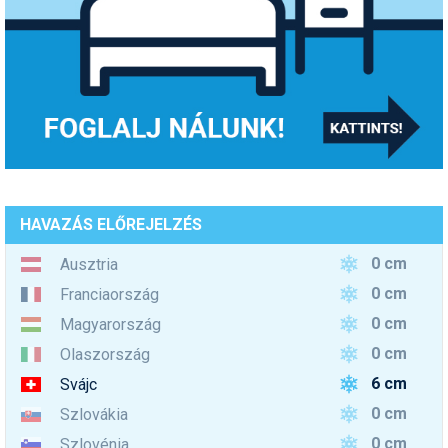
HAVAZÁS ELŐREJELZÉS
0 cm
Ausztria
0 cm
Franciaország
0 cm
Magyarország
0 cm
Olaszország
6 cm
Svájc
0 cm
Szlovákia
0 cm
Szlovénia