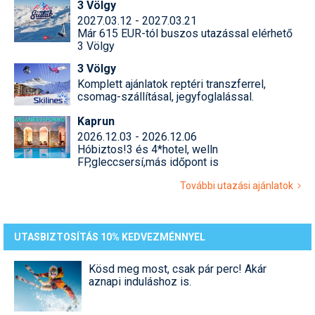
3 Völgy
2027.03.12 - 2027.03.21
Már 615 EUR-tól buszos utazással elérhető
3 Völgy
3 Völgy
Komplett ajánlatok reptéri transzferrel,
csomag-szállításal, jegyfoglalással.
Kaprun
2026.12.03 - 2026.12.06
Hóbiztos!3 és 4*hotel, welln
FP,gleccsersí,más időpont is
További utazási ajánlatok
UTASBIZTOSÍTÁS 10% KEDVEZMÉNNYEL
Kösd meg most, csak pár perc! Akár
aznapi induláshoz is.