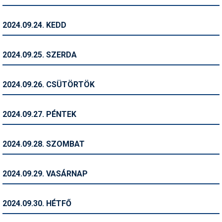
Termékajánló
2024.09.24. KEDD
Történelem
2024.09.25. SZERDA
Túrasí
Utasbiztosítás
2024.09.26. CSÜTÖRTÖK
Utazási tippek
2024.09.27. PÉNTEK
Védőfelszerelés
Wellness
2024.09.28. SZOMBAT
2024.09.29. VASÁRNAP
2024.09.30. HÉTFŐ