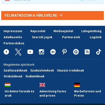
FELIRATKOZOM A HÍRLEVÉLRE
Impresszum
Kapcsolat
Médiaajánlat
Látogatottság
Adatkezelés
Szerzői jogok
Partnereink
Logóink
Partnerdoboz
Megjelenési ajánlatunk:
Szállásadóknak
Szaküzleteknek
Utazási irodáknak
Síiskoláknak
Síoktatóknak
Hirdetési formák és
Advertising forms
Werbeformen und
árak
and prices
Preise