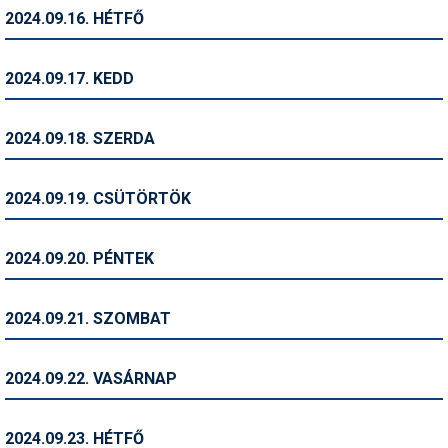
Síruházat
2024.09.16. HÉTFŐ
Síszerviz
2024.09.17. KEDD
Sítechnika
Síugrás
2024.09.18. SZERDA
Snowboard
2024.09.19. CSÜTÖRTÖK
Snowboardfelszerelés
Sportorvos
2024.09.20. PÉNTEK
Szakértők
2024.09.21. SZOMBAT
Szánkó
Szótárak
2024.09.22. VASÁRNAP
Telemark
2024.09.23. HÉTFŐ
Téli sportok