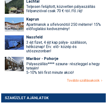
Lachtal
Teljesen felújított, közvetlen pályaszállás
félpanzióval csak 70 €-tól /fő /éj!
Kaprun
Apartmanok a sífelvonótól 250 méterre! 15%
előfoglalási kedvezmény!
Nassfeld
3 éjt fizet, 4 éjt kap pálya- szálláson,
hétköznap! Érv.: elő- közép és
utószezonban!
Maribor - Pohorje
Pályaszállás**** szauna- részleggel a hegy
tetején!
5-10% téli first minute akció!
További szállásakciók
SZAKÜZLET AJÁNLATOK