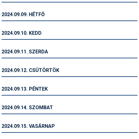
Pályázatok
2024.09.09. HÉTFŐ
Portálinfo
Rajzok
2024.09.10. KEDD
Síbérletárak
2024.09.11. SZERDA
Síbörze
Sícipő
2024.09.12. CSÜTÖRTÖK
Sífelszerelés
2024.09.13. PÉNTEK
Sífutás
Síléc
2024.09.14. SZOMBAT
Símánia
2024.09.15. VASÁRNAP
Síoktatás