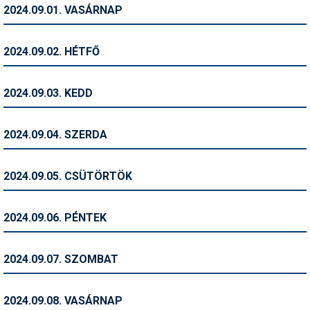
2024.09.01. VASÁRNAP
Humor
Hütte
2024.09.02. HÉTFŐ
Ingatlan
2024.09.03. KEDD
Interjúk
Játékok
2024.09.04. SZERDA
Kerékpár
2024.09.05. CSÜTÖRTÖK
Korcsolya
Könyvajánló
2024.09.06. PÉNTEK
Magazinok
2024.09.07. SZOMBAT
Munkavállalás
Olvasnivaló
2024.09.08. VASÁRNAP