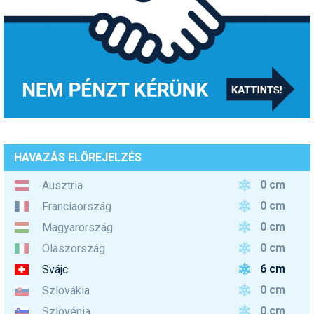
HAVAZÁS ELŐREJELZÉS
0 cm
Ausztria
0 cm
Franciaország
0 cm
Magyarország
0 cm
Olaszország
6 cm
Svájc
0 cm
Szlovákia
0 cm
Szlovénia