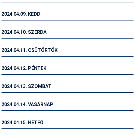
Pályázatok
2024.04.09. KEDD
Portálinfo
Rajzok
2024.04.10. SZERDA
Síbérletárak
2024.04.11. CSÜTÖRTÖK
Síbörze
Sícipő
2024.04.12. PÉNTEK
Sífelszerelés
2024.04.13. SZOMBAT
Sífutás
Síléc
2024.04.14. VASÁRNAP
Símánia
2024.04.15. HÉTFŐ
Síoktatás