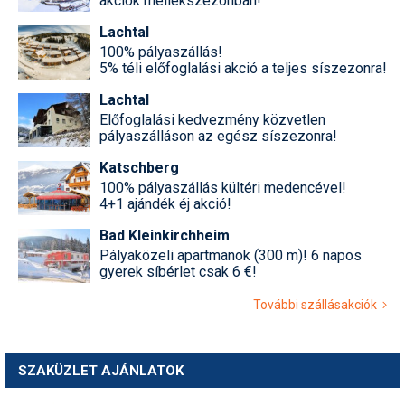
akciók mellékszezonban!
Lachtal
100% pályaszállás!
5% téli előfoglalási akció a teljes síszezonra!
Lachtal
Előfoglalási kedvezmény közvetlen
pályaszálláson az egész síszezonra!
Katschberg
100% pályaszállás kültéri medencével!
4+1 ajándék éj akció!
Bad Kleinkirchheim
Pályaközeli apartmanok (300 m)! 6 napos
gyerek síbérlet csak 6 €!
További szállásakciók
SZAKÜZLET AJÁNLATOK