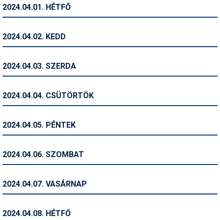
2024.04.01. HÉTFŐ
Humor
Hütte
2024.04.02. KEDD
Ingatlan
2024.04.03. SZERDA
Interjúk
Játékok
2024.04.04. CSÜTÖRTÖK
Kerékpár
2024.04.05. PÉNTEK
Korcsolya
Könyvajánló
2024.04.06. SZOMBAT
Magazinok
2024.04.07. VASÁRNAP
Munkavállalás
Olvasnivaló
2024.04.08. HÉTFŐ