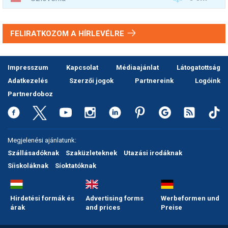
FELIRATKOZOM A HÍRLEVÉLRE
Impresszum
Kapcsolat
Médiaajánlat
Látogatottság
Adatkezelés
Szerzői jogok
Partnereink
Logóink
Partnerdoboz
Megjelenési ajánlatunk:
Szállásadóknak
Szaküzleteknek
Utazási irodáknak
Síiskoláknak
Síoktatóknak
Hirdetési formák és
Advertising forms
Werbeformen und
árak
and prices
Preise