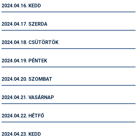
Síruházat
2024.04.16. KEDD
Síszerviz
2024.04.17. SZERDA
Sítechnika
Síugrás
2024.04.18. CSÜTÖRTÖK
Snowboard
2024.04.19. PÉNTEK
Snowboardfelszerelés
Sportorvos
2024.04.20. SZOMBAT
Szakértők
2024.04.21. VASÁRNAP
Szánkó
Szótárak
2024.04.22. HÉTFŐ
Telemark
2024.04.23. KEDD
Téli sportok