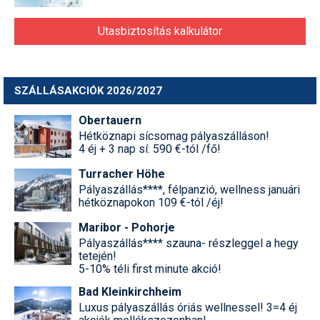
Utasbiztosítás kalkulátor
SZÁLLÁSAKCIÓK 2026/2027
Obertauern
Hétköznapi sícsomag pályaszálláson!
4 éj + 3 nap sí: 590 €-tól /fő!
Turracher Höhe
Pályaszállás****, félpanzió, wellness januári
hétköznapokon 109 €-tól /éj!
Maribor - Pohorje
Pályaszállás**** szauna- részleggel a hegy
tetején!
5-10% téli first minute akció!
Bad Kleinkirchheim
Luxus pályaszállás óriás wellnessel! 3=4 éj