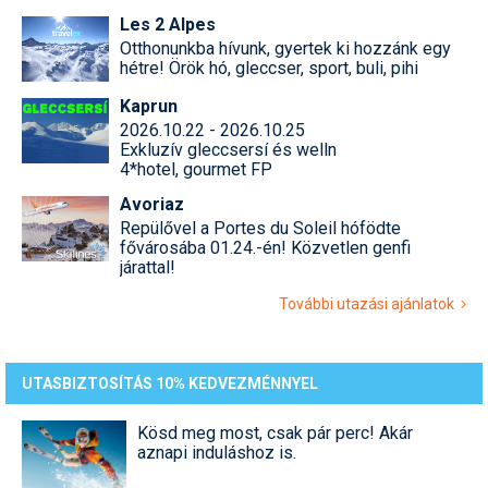
Les 2 Alpes
Otthonunkba hívunk, gyertek ki hozzánk egy
hétre! Örök hó, gleccser, sport, buli, pihi
Kaprun
2026.10.22 - 2026.10.25
Exkluzív gleccsersí és welln
4*hotel, gourmet FP
Avoriaz
Repülővel a Portes du Soleil hófödte
fővárosába 01.24.-én! Közvetlen genfi
járattal!
További utazási ajánlatok
UTASBIZTOSÍTÁS 10% KEDVEZMÉNNYEL
Kösd meg most, csak pár perc! Akár
aznapi induláshoz is.