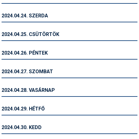
Termékajánló
2024.04.24. SZERDA
Történelem
2024.04.25. CSÜTÖRTÖK
Túrasí
Utasbiztosítás
2024.04.26. PÉNTEK
Utazási tippek
2024.04.27. SZOMBAT
Védőfelszerelés
Wellness
2024.04.28. VASÁRNAP
2024.04.29. HÉTFŐ
2024.04.30. KEDD