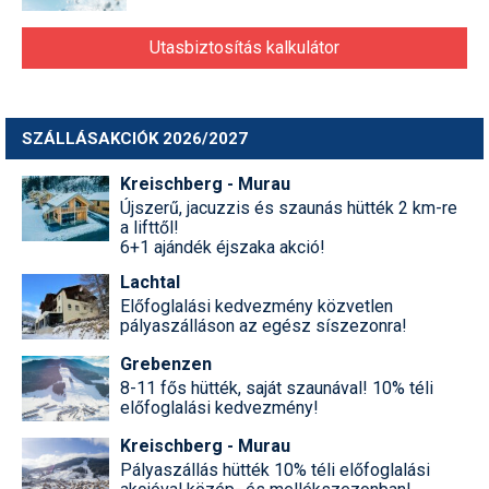
Utasbiztosítás kalkulátor
SZÁLLÁSAKCIÓK 2026/2027
Kreischberg - Murau
Újszerű, jacuzzis és szaunás hütték 2 km-re
a lifttől!
6+1 ajándék éjszaka akció!
Lachtal
Előfoglalási kedvezmény közvetlen
pályaszálláson az egész síszezonra!
Grebenzen
8-11 fős hütték, saját szaunával! 10% téli
előfoglalási kedvezmény!
Kreischberg - Murau
Pályaszállás hütték 10% téli előfoglalási