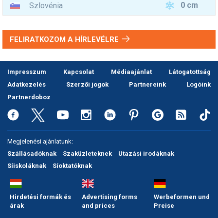
0 cm
Szlovénia
FELIRATKOZOM A HÍRLEVÉLRE
Impresszum
Kapcsolat
Médiaajánlat
Látogatottság
Adatkezelés
Szerzői jogok
Partnereink
Logóink
Partnerdoboz
Megjelenési ajánlatunk:
Szállásadóknak
Szaküzleteknek
Utazási irodáknak
Síiskoláknak
Síoktatóknak
Hirdetési formák és
Advertising forms
Werbeformen und
árak
and prices
Preise