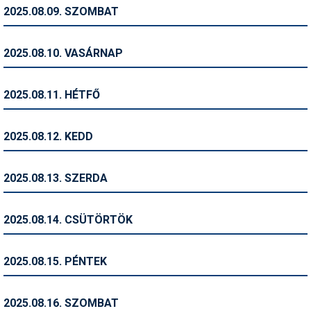
Pályázatok
2025.08.09. SZOMBAT
Portálinfo
2025.08.10. VASÁRNAP
Rajzok
Síbérletárak
2025.08.11. HÉTFŐ
Síbörze
2025.08.12. KEDD
Sícipő
Sífelszerelés
2025.08.13. SZERDA
Sífutás
2025.08.14. CSÜTÖRTÖK
Síléc
Símánia
2025.08.15. PÉNTEK
Síoktatás
2025.08.16. SZOMBAT