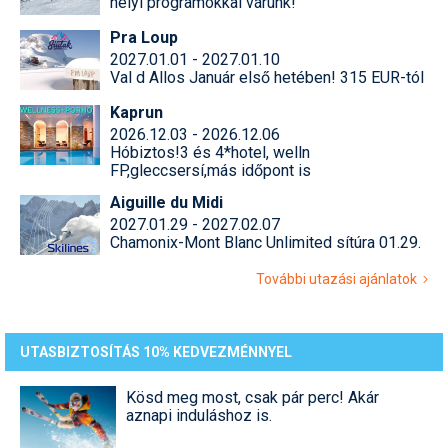
helyi programokkal várunk!
Pra Loup
2027.01.01 - 2027.01.10
Val d Allos Január első hetében! 315 EUR-tól
Kaprun
2026.12.03 - 2026.12.06
Hóbiztos!3 és 4*hotel, welln
FP,gleccsersí,más időpont is
Aiguille du Midi
2027.01.29 - 2027.02.07
Chamonix-Mont Blanc Unlimited sítúra 01.29.
További utazási ajánlatok
UTASBIZTOSÍTÁS 10% KEDVEZMÉNNYEL
Kösd meg most, csak pár perc! Akár
aznapi induláshoz is.