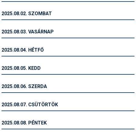
Humor
2025.08.02. SZOMBAT
Hütte
Ingatlan
2025.08.03. VASÁRNAP
Interjúk
2025.08.04. HÉTFŐ
Játékok
Kerékpár
2025.08.05. KEDD
Korcsolya
2025.08.06. SZERDA
Könyvajánló
Magazinok
2025.08.07. CSÜTÖRTÖK
Munkavállalás
2025.08.08. PÉNTEK
Olvasnivaló