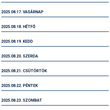
Síruházat
Síszerviz
2025.08.17. VASÁRNAP
Sítechnika
2025.08.18. HÉTFŐ
Síugrás
Snowboard
2025.08.19. KEDD
Snowboardfelszerelés
2025.08.20. SZERDA
Sportorvos
Szakértők
2025.08.21. CSÜTÖRTÖK
Szánkó
2025.08.22. PÉNTEK
Szótárak
Telemark
2025.08.23. SZOMBAT
Téli sportok