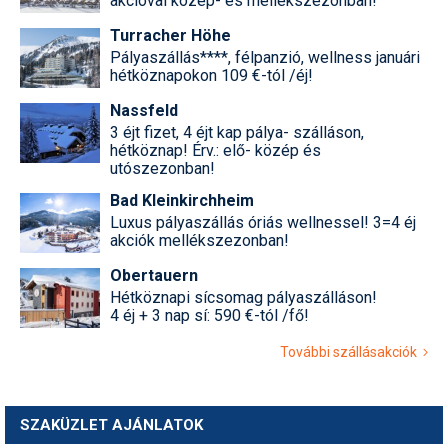
akcióval közép- és mellékszezonban!
Turracher Höhe
Pályaszállás****, félpanzió, wellness januári
hétköznapokon 109 €-tól /éj!
Nassfeld
3 éjt fizet, 4 éjt kap pálya- szálláson,
hétköznap! Érv.: elő- közép és
utószezonban!
Bad Kleinkirchheim
Luxus pályaszállás óriás wellnessel! 3=4 éj
akciók mellékszezonban!
Obertauern
Hétköznapi sícsomag pályaszálláson!
4 éj + 3 nap sí: 590 €-tól /fő!
További szállásakciók
SZAKÜZLET AJÁNLATOK