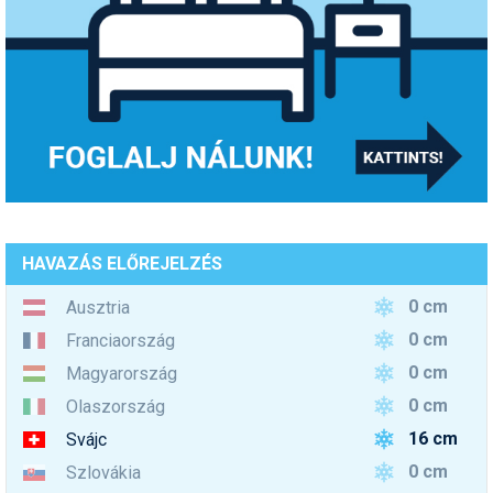
HAVAZÁS ELŐREJELZÉS
0 cm
Ausztria
0 cm
Franciaország
0 cm
Magyarország
0 cm
Olaszország
16 cm
Svájc
0 cm
Szlovákia