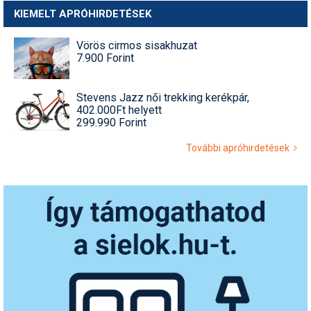
KIEMELT APRÓHIRDETÉSEK
Vörös cirmos sisakhuzat
7.900 Forint
Stevens Jazz női trekking kerékpár,
402.000Ft helyett
299.990 Forint
További apróhirdetések