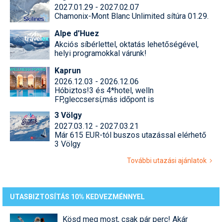
2027.01.29 - 2027.02.07
Chamonix-Mont Blanc Unlimited sítúra 01.29.
Alpe d'Huez
Akciós síbérlettel, oktatás lehetőségével,
helyi programokkal várunk!
Kaprun
2026.12.03 - 2026.12.06
Hóbiztos!3 és 4*hotel, welln
FP,gleccsersí,más időpont is
3 Völgy
2027.03.12 - 2027.03.21
Már 615 EUR-tól buszos utazással elérhető
3 Völgy
További utazási ajánlatok
UTASBIZTOSÍTÁS 10% KEDVEZMÉNNYEL
Kösd meg most, csak pár perc! Akár