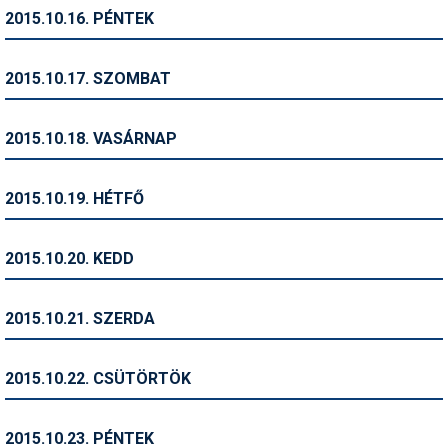
Síruházat
2015.10.16. PÉNTEK
Síszerviz
2015.10.17. SZOMBAT
Sítechnika
Síugrás
2015.10.18. VASÁRNAP
Snowboard
2015.10.19. HÉTFŐ
Snowboardfelszerelés
Sportorvos
2015.10.20. KEDD
Szakértők
2015.10.21. SZERDA
Szánkó
Szótárak
2015.10.22. CSÜTÖRTÖK
Telemark
2015.10.23. PÉNTEK
Téli sportok