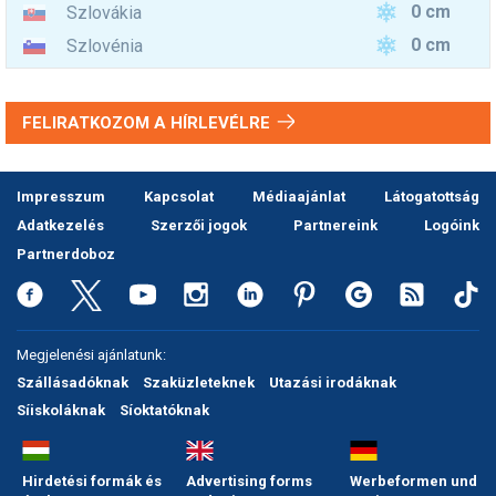
0 cm
Szlovákia
0 cm
Szlovénia
FELIRATKOZOM A HÍRLEVÉLRE
Impresszum
Kapcsolat
Médiaajánlat
Látogatottság
Adatkezelés
Szerzői jogok
Partnereink
Logóink
Partnerdoboz
Megjelenési ajánlatunk:
Szállásadóknak
Szaküzleteknek
Utazási irodáknak
Síiskoláknak
Síoktatóknak
Hirdetési formák és
Advertising forms
Werbeformen und