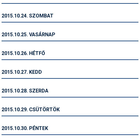
Termékajánló
2015.10.24. SZOMBAT
Történelem
2015.10.25. VASÁRNAP
Túrasí
Utasbiztosítás
2015.10.26. HÉTFŐ
Utazási tippek
2015.10.27. KEDD
Védőfelszerelés
Wellness
2015.10.28. SZERDA
2015.10.29. CSÜTÖRTÖK
2015.10.30. PÉNTEK