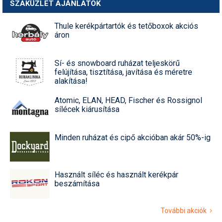
SZAKÜZLET AJÁNLATOK
Thule kerékpártartók és tetőboxok akciós
áron
Sí- és snowboard ruházat teljeskörű
felújítása, tisztítása, javítása és méretre
alakítása!
Atomic, ELAN, HEAD, Fischer és Rossignol
sílécek kiárusítása
Minden ruházat és cipő akcióban akár 50%-ig
Használt síléc és használt kerékpár
beszámítása
További akciók