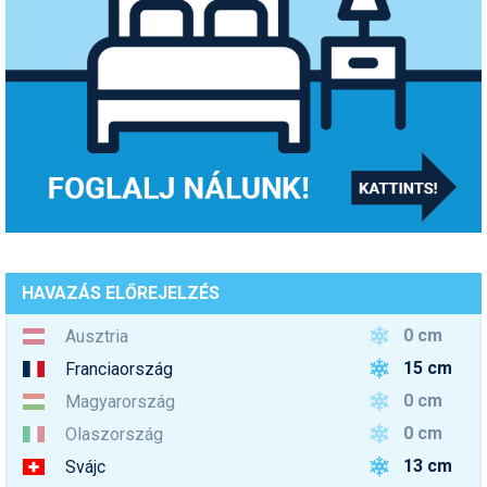
HAVAZÁS ELŐREJELZÉS
0 cm
Ausztria
15 cm
Franciaország
0 cm
Magyarország
0 cm
Olaszország
13 cm
Svájc