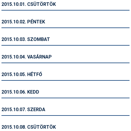
2015.10.01. CSÜTÖRTÖK
Humor
Hütte
2015.10.02. PÉNTEK
Ingatlan
2015.10.03. SZOMBAT
Interjúk
Játékok
2015.10.04. VASÁRNAP
Kerékpár
2015.10.05. HÉTFŐ
Korcsolya
Könyvajánló
2015.10.06. KEDD
Magazinok
2015.10.07. SZERDA
Munkavállalás
Olvasnivaló
2015.10.08. CSÜTÖRTÖK