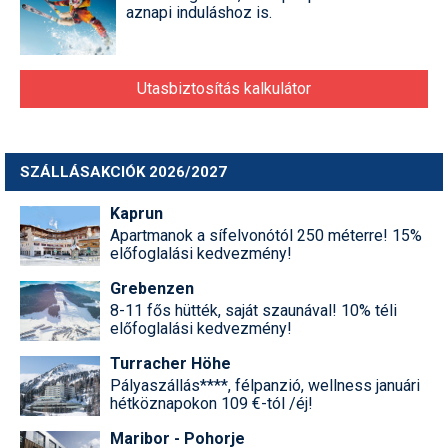
aznapi induláshoz is.
Utasbiztosítás kalkulátor
SZÁLLÁSAKCIÓK 2026/2027
Kaprun
Apartmanok a sífelvonótól 250 méterre! 15%
előfoglalási kedvezmény!
Grebenzen
8-11 fős hütték, saját szaunával! 10% téli
előfoglalási kedvezmény!
Turracher Höhe
Pályaszállás****, félpanzió, wellness januári
hétköznapokon 109 €-tól /éj!
Maribor - Pohorje