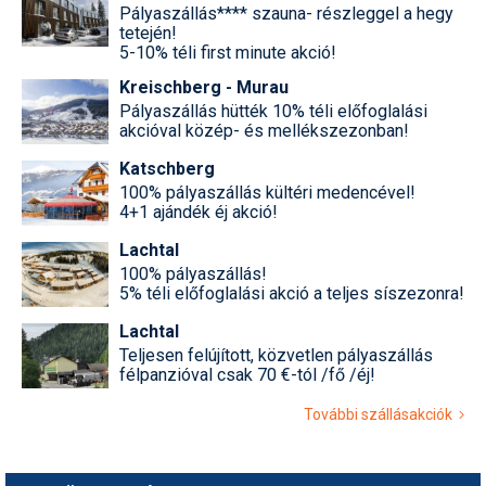
Pályaszállás**** szauna- részleggel a hegy
tetején!
5-10% téli first minute akció!
Kreischberg - Murau
Pályaszállás hütték 10% téli előfoglalási
akcióval közép- és mellékszezonban!
Katschberg
100% pályaszállás kültéri medencével!
4+1 ajándék éj akció!
Lachtal
100% pályaszállás!
5% téli előfoglalási akció a teljes síszezonra!
Lachtal
Teljesen felújított, közvetlen pályaszállás
félpanzióval csak 70 €-tól /fő /éj!
További szállásakciók