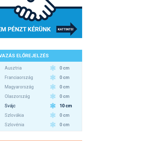
VAZÁS ELŐREJELZÉS
0 cm
Ausztria
0 cm
Franciaország
0 cm
Magyarország
0 cm
Olaszország
10 cm
Svájc
0 cm
Szlovákia
0 cm
Szlovénia