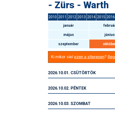
- Zürs - Warth
2010
2011
2012
2013
2014
2015
2016
január
februá
május
június
szeptember
októbe
Ki mikor síel
ezen a síterepen
?
Regi
2026.10.01. CSÜTÖRTÖK
2026.10.02. PÉNTEK
2026.10.03. SZOMBAT