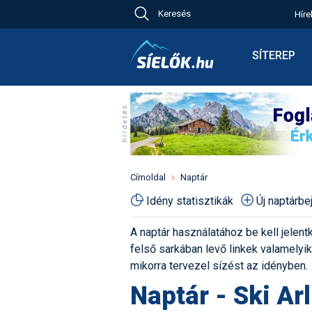
Keresés
Híre
Ch
Bú
SÍTEREP
Pr
Síterepkere
Új
Élménybesz
Ny
Síbérletárak
A
Terepcsopo
Hó
Toplista
Kr
Időjárás előr
Címoldal
Naptár
Kr
Havazás előr
Idény statisztikák
Új naptárb
M
Webkamerá
A naptár használatához be kell jelentk
Fotók
felső sarkában levő linkek valamelyiké
Pályaszállá
mikorra tervezel sízést az idényben.
Naptár - Ski Ar