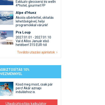
st kiegészítő sportok: bringa, szörf, stb.
Akciók
Új termékek
Exkluzív gleccsersí és welln
4*hotel, gourmet FP
en egyéb síeléshez kapcsolódó téma
Termékkereső
Alpe d'Huez
nlappal kapcsolatos kérdések és válaszok
Akciós síbérlettel, oktatás
tlen beszélgetések
lehetőségével, helyi
programokkal várunk!
Pra Loup
2027.01.01 - 2027.01.10
Val d Allos Január első
hetében! 315 EUR-tól
További utazási ajánlatok
ASBIZTOSÍTÁS 10%
DVEZMÉNNYEL
Kösd meg most, csak pár
perc! Akár aznapi
induláshoz is.
Utasbiztosítás kalkulátor