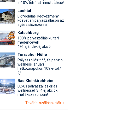
5-10% téli first minute akció!
Lachtal
Előfoglalási kedvezmény
közvetlen pályaszálláson az
egész síszezonra!
Katschberg
100% pályaszállás kültéri
medencével!
4+1 ajándék éj akció!
Turracher Höhe
Pályaszállás****, félpanzió,
wellness januári
hétköznapokon 109 €-tól /
éj!
Bad Kleinkirchheim
Luxus pályaszállás óriás
wellnessel! 3=4 éj akciók
mellékszezonban!
További szállásakciók