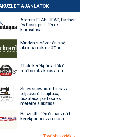
AKÜZLET AJÁNLATOK
Atomic, ELAN, HEAD, Fischer
és Rossignol sílécek
kiárusítása
Minden ruházat és cipő
akcióban akár 50%-ig
Thule kerékpártartók és
tetőboxok akciós áron
Sí- és snowboard ruházat
teljeskörű felújítása,
tisztítása, javítása és
méretre alakítása!
Használt síléc és használt
kerékpár beszámítása
További akciók