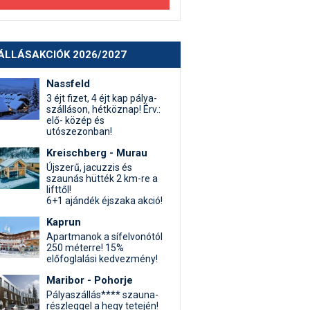
ÁLLÁSAKCIÓK 2026/2027
Nassfeld
3 éjt fizet, 4 éjt kap pálya-
szálláson, hétköznap! Érv.:
elő- közép és
utószezonban!
Kreischberg - Murau
Újszerű, jacuzzis és
szaunás hütték 2 km-re a
lifttől!
6+1 ajándék éjszaka akció!
Kaprun
Apartmanok a sífelvonótól
250 méterre! 15%
előfoglalási kedvezmény!
Maribor - Pohorje
Pályaszállás**** szauna-
részleggel a hegy tetején!