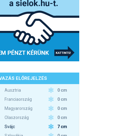
VAZÁS ELŐREJELZÉS
0 cm
Ausztria
0 cm
Franciaország
0 cm
Magyarország
0 cm
Olaszország
7 cm
Svájc
0 cm
Szlovákia