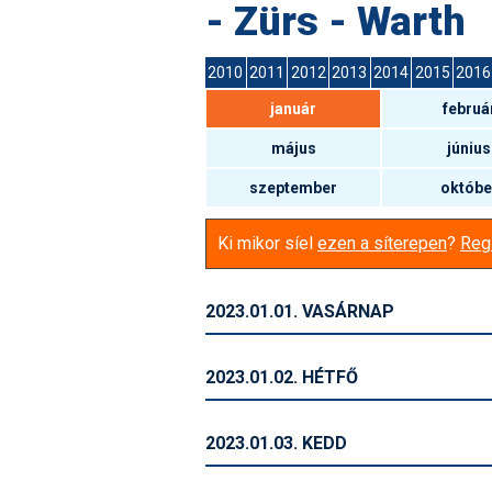
- Zürs - Warth
2010
2011
2012
2013
2014
2015
2016
január
februá
május
június
szeptember
októbe
Ki mikor síel
ezen a síterepen
?
Regi
2023.01.01. VASÁRNAP
2023.01.02. HÉTFŐ
2023.01.03. KEDD