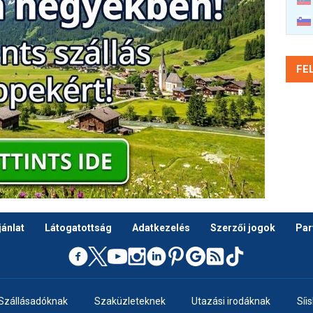
FE
ánlat
Látogatottság
Adatkezelés
Szerzői jogok
Par
Szállásadóknak
Szaküzleteknek
Utazási irodáknak
Síi