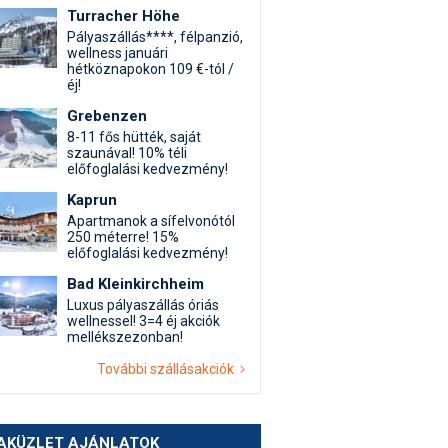
Turracher Höhe
Pályaszállás****, félpanzió,
wellness januári
hétköznapokon 109 €-tól /
éj!
Grebenzen
8-11 fős hütték, saját
szaunával! 10% téli
előfoglalási kedvezmény!
Kaprun
Apartmanok a sífelvonótól
250 méterre! 15%
előfoglalási kedvezmény!
Bad Kleinkirchheim
Luxus pályaszállás óriás
wellnessel! 3=4 éj akciók
mellékszezonban!
További szállásakciók
AKÜZLET AJÁNLATOK