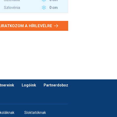
0 cm
Szlovénia
LIRATKOZOM A HÍRLEVÉLRE
tnereink
Logóink
Partnerdoboz
skoláknak
Síoktatóknak