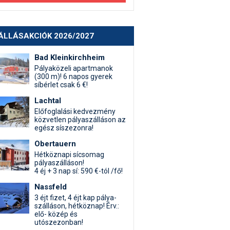
ÁLLÁSAKCIÓK 2026/2027
Bad Kleinkirchheim
Pályaközeli apartmanok
(300 m)! 6 napos gyerek
síbérlet csak 6 €!
Lachtal
Előfoglalási kedvezmény
közvetlen pályaszálláson az
egész síszezonra!
Obertauern
Hétköznapi sícsomag
pályaszálláson!
4 éj + 3 nap sí: 590 €-tól /fő!
Nassfeld
3 éjt fizet, 4 éjt kap pálya-
szálláson, hétköznap! Érv.:
elő- közép és
utószezonban!