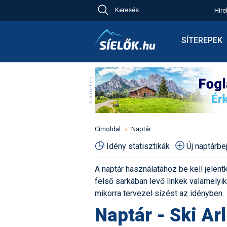
Keresés
Híre
Ch
Bú
SÍTEREPEK
Pr
Síterepkeres
Új
Élménybesz
Ny
Síbérletárak
A
Terepcsopor
Hó
Toplista
Kr
Időjárás előr
Címoldal
Naptár
Kr
Havazás előr
Idény statisztikák
Új naptárb
M
Webkamerák
A naptár használatához be kell jelentk
Fotók
felső sarkában levő linkek valamelyiké
Pályaszállás
mikorra tervezel sízést az idényben.
Naptár - Ski Ar