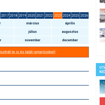
Síelé
Mind
A ho
2017
2018
2019
2020
2021
2022
2023
2024
2025
2026
Köte
r
március
április
július
augusztus
r
november
december
sztrálj te is és találj ismerősöket!
UT
KE