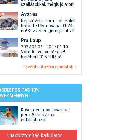
st kiegészítő sportok: bringa, szörf, stb.
Akciók
Új termékek
szállásokkal, mégis jó áron!
en egyéb síeléshez kapcsolódó téma
Termékkereső
Avoriaz
nlappal kapcsolatos kérdések és válaszok
Repülővel a Portes du Soleil
hófödte fővárosába 01.24.-
tlen beszélgetések
én! Közvetlen genfi járattal!
Pra Loup
2027.01.01 - 2027.01.10
Val d Allos Január első
hetében! 315 EUR-tól
További utazási ajánlatok
ASBIZTOSÍTÁS 10%
DVEZMÉNNYEL
Kösd meg most, csak pár
perc! Akár aznapi
induláshoz is.
Utasbiztosítás kalkulátor