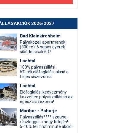
ÁLLÁSAKCIÓK 2026/2027
Bad Kleinkirchheim
Pályaközeli apartmanok
(300 m)! 6 napos gyerek
síbérlet csak 6 €!
Lachtal
100% pályaszállás!
5% téli előfoglalási akció a
teljes síszezonra!
Lachtal
Előfoglalási kedvezmény
közvetlen pályaszálláson az
egész síszezonra!
Maribor - Pohorje
Pályaszállás**** szauna-
részleggel a hegy tetején!
5-10% téli first minute akció!