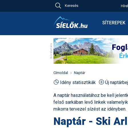
Keresés
Híre
Ch
Bú
SÍTEREPEK
Pr
Síterepkeres
Új
Élménybesz
Ny
Síbérletárak
A
Terepcsopor
Hó
Toplista
Kr
Időjárás előr
Címoldal
Naptár
Kr
Havazás előr
Idény statisztikák
Új naptárb
M
Webkamerák
A naptár használatához be kell jelentk
Fotók
felső sarkában levő linkek valamelyiké
Pályaszállás
mikorra tervezel sízést az idényben.
Naptár - Ski Ar