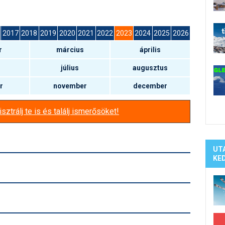
Síelé
Mind
A ho
2017
2018
2019
2020
2021
2022
2023
2024
2025
2026
Köte
r
március
április
július
augusztus
r
november
december
sztrálj te is és találj ismerősöket!
UT
KE