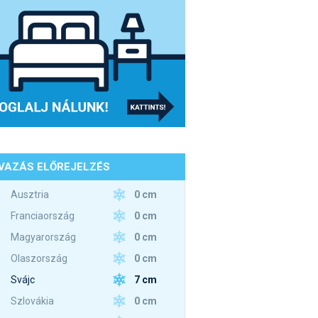
VAZÁS ELŐREJELZÉS
0 cm
Ausztria
0 cm
Franciaország
0 cm
Magyarország
0 cm
Olaszország
7 cm
Svájc
0 cm
Szlovákia