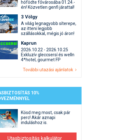
st kiegészítő sportok: bringa, szörf, stb.
Akciók
Új termékek
hófödte fővárosába 01.24.-
én! Közvetlen genfi járattal!
en egyéb síeléshez kapcsolódó téma
Termékkereső
3 Völgy
nlappal kapcsolatos kérdések és válaszok
A világ legnagyobb síterepe,
tlen beszélgetések
az itteni legjobb
szállásokkal, mégis jó áron!
Kaprun
2026.10.22 - 2026.10.25
Exkluzív gleccsersí és welln
4*hotel, gourmet FP
További utazási ajánlatok
ASBIZTOSÍTÁS 10%
DVEZMÉNNYEL
Kösd meg most, csak pár
perc! Akár aznapi
induláshoz is.
Utasbiztosítás kalkulátor