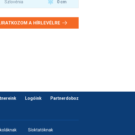
0 cm
Szlovénia
LIRATKOZOM A HÍRLEVÉLRE
tnereink
Logóink
Partnerdoboz
skoláknak
Síoktatóknak