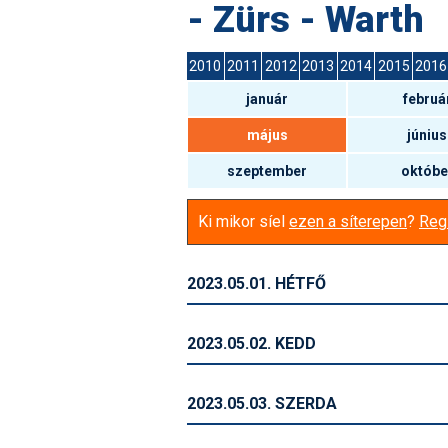
- Zürs - Warth
2010
2011
2012
2013
2014
2015
2016
január
februá
május
június
szeptember
októbe
Ki mikor síel
ezen a síterepen
?
Regi
2023.05.01. HÉTFŐ
2023.05.02. KEDD
2023.05.03. SZERDA