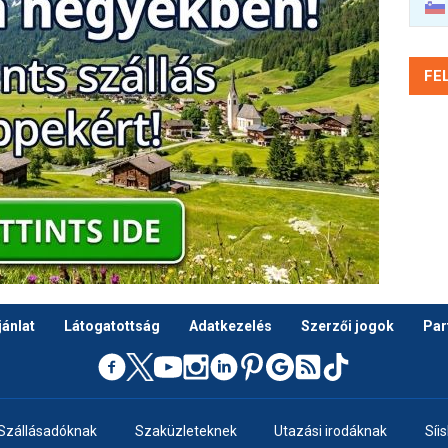
FE
ánlat
Látogatottság
Adatkezelés
Szerzői jogok
Par
Szállásadóknak
Szaküzleteknek
Utazási irodáknak
Síi