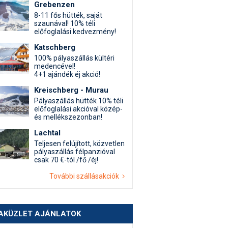
Grebenzen
8-11 fős hütték, saját
szaunával! 10% téli
előfoglalási kedvezmény!
Katschberg
100% pályaszállás kültéri
medencével!
4+1 ajándék éj akció!
Kreischberg - Murau
Pályaszállás hütték 10% téli
előfoglalási akcióval közép-
és mellékszezonban!
Lachtal
Teljesen felújított, közvetlen
pályaszállás félpanzióval
csak 70 €-tól /fő /éj!
További szállásakciók
AKÜZLET AJÁNLATOK