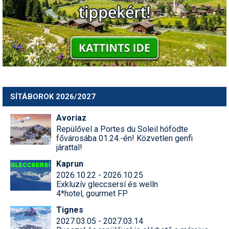
SÍTÁBOROK 2026/2027
Avoriaz
Repülővel a Portes du Soleil hófödte
fővárosába 01.24.-én! Közvetlen genfi
járattal!
Kaprun
2026.10.22 - 2026.10.25
Exkluzív gleccsersí és welln
4*hotel, gourmet FP
Tignes
2027.03.05 - 2027.03.14