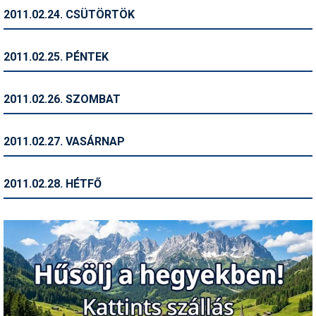
2011.02.24. CSÜTÖRTÖK
Termékajánló
Történelem
2011.02.25. PÉNTEK
Túrasí
2011.02.26. SZOMBAT
Utasbiztosítás
Utazási tippek
2011.02.27. VASÁRNAP
Védőfelszerelés
2011.02.28. HÉTFŐ
Wellness