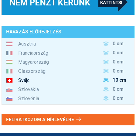
HAVAZÁS ELŐREJELZÉS
0 cm
Ausztria
0 cm
Franciaország
0 cm
Magyarország
0 cm
Olaszország
10 cm
Svájc
0 cm
Szlovákia
0 cm
Szlovénia
FELIRATKOZOM A HÍRLEVÉLRE