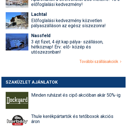
előfoglalási kedvezmény!
Lachtal
Előfoglalási kedvezmény közvetlen
pályaszálláson az egész síszezonra!
Nassfeld
3 éjt fizet, 4 éjt kap pálya- szálláson,
hétköznap! Érv.: elő- közép és
utószezonban!
További szállásakciók
SZAKÜZLET AJÁNLATOK
Minden ruházat és cipő akcióban akár 50%-ig
Thule kerékpártartók és tetőboxok akciós
áron