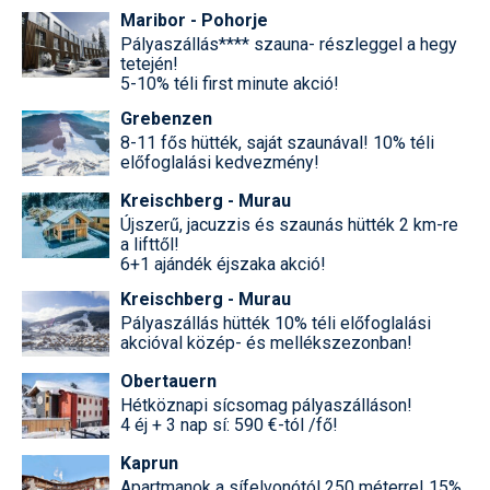
Maribor - Pohorje
Pályaszállás**** szauna- részleggel a hegy
tetején!
5-10% téli first minute akció!
Grebenzen
8-11 fős hütték, saját szaunával! 10% téli
előfoglalási kedvezmény!
Kreischberg - Murau
Újszerű, jacuzzis és szaunás hütték 2 km-re
a lifttől!
6+1 ajándék éjszaka akció!
Kreischberg - Murau
Pályaszállás hütték 10% téli előfoglalási
akcióval közép- és mellékszezonban!
Obertauern
Hétköznapi sícsomag pályaszálláson!
4 éj + 3 nap sí: 590 €-tól /fő!
Kaprun
Apartmanok a sífelvonótól 250 méterre! 15%