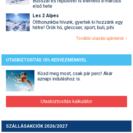
Busszal és repülővel is elérhető a március
első hete
Les 2 Alpes
Otthonunkba hívunk, gyertek ki hozzánk egy
hétre! Örök hó, gleccser, sport, buli, pihi
További utazási ajánlatok
UTASBIZTOSÍTÁS 10% KEDVEZMÉNNYEL
Kösd meg most, csak pár perc! Akár
aznapi induláshoz is.
Utasbiztosítás kalkulátor
SZÁLLÁSAKCIÓK 2026/2027