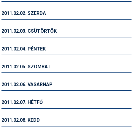
Humor
2011.02.02. SZERDA
Hütte
Ingatlan
2011.02.03. CSÜTÖRTÖK
Interjúk
2011.02.04. PÉNTEK
Játékok
Kerékpár
2011.02.05. SZOMBAT
Korcsolya
2011.02.06. VASÁRNAP
Könyvajánló
Magazinok
2011.02.07. HÉTFŐ
Munkavállalás
2011.02.08. KEDD
Olvasnivaló