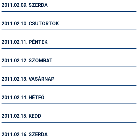
Pályázatok
2011.02.09. SZERDA
Portálinfo
2011.02.10. CSÜTÖRTÖK
Rajzok
Síbérletárak
2011.02.11. PÉNTEK
Síbörze
2011.02.12. SZOMBAT
Sícipő
Sífelszerelés
2011.02.13. VASÁRNAP
Sífutás
2011.02.14. HÉTFŐ
Síléc
Símánia
2011.02.15. KEDD
Síoktatás
2011.02.16. SZERDA