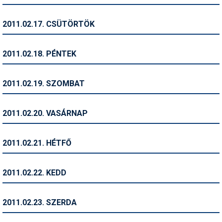
Síruházat
Síszerviz
2011.02.17. CSÜTÖRTÖK
Sítechnika
2011.02.18. PÉNTEK
Síugrás
Snowboard
2011.02.19. SZOMBAT
Snowboardfelszerelés
2011.02.20. VASÁRNAP
Sportorvos
Szakértők
2011.02.21. HÉTFŐ
Szánkó
2011.02.22. KEDD
Szótárak
Telemark
2011.02.23. SZERDA
Téli sportok