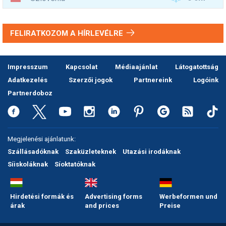
FELIRATKOZOM A HÍRLEVÉLRE
Impresszum
Kapcsolat
Médiaajánlat
Látogatottság
Adatkezelés
Szerzői jogok
Partnereink
Logóink
Partnerdoboz
Megjelenési ajánlatunk:
Szállásadóknak
Szaküzleteknek
Utazási irodáknak
Síiskoláknak
Síoktatóknak
Hirdetési formák és
Advertising forms
Werbeformen und
árak
and prices
Preise