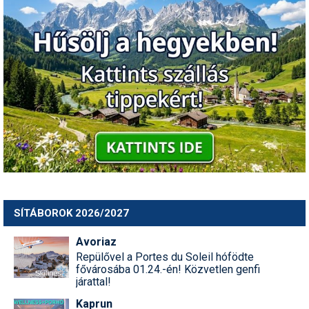
SÍTÁBOROK 2026/2027
Avoriaz
Repülővel a Portes du Soleil hófödte
fővárosába 01.24.-én! Közvetlen genfi
járattal!
Kaprun