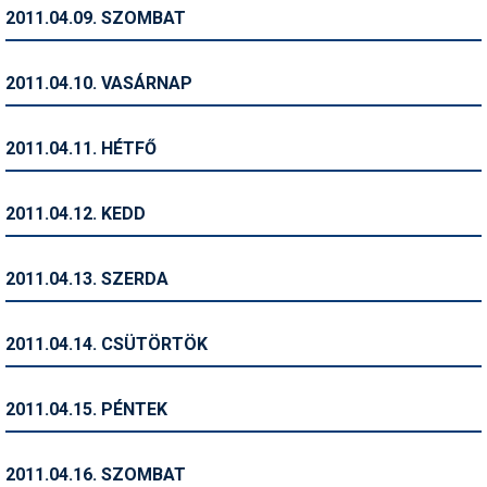
Pályázatok
2011.04.09. SZOMBAT
Portálinfo
2011.04.10. VASÁRNAP
Rajzok
Síbérletárak
2011.04.11. HÉTFŐ
Síbörze
2011.04.12. KEDD
Sícipő
Sífelszerelés
2011.04.13. SZERDA
Sífutás
2011.04.14. CSÜTÖRTÖK
Síléc
Símánia
2011.04.15. PÉNTEK
Síoktatás
2011.04.16. SZOMBAT