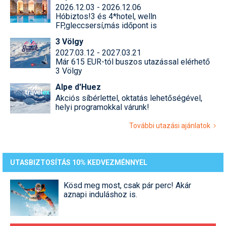
2026.12.03 - 2026.12.06
Hóbiztos!3 és 4*hotel, welln
FP,gleccsersí,más időpont is
3 Völgy
2027.03.12 - 2027.03.21
Már 615 EUR-tól buszos utazással elérhető
3 Völgy
Alpe d'Huez
Akciós síbérlettel, oktatás lehetőségével,
helyi programokkal várunk!
További utazási ajánlatok
UTASBIZTOSÍTÁS 10% KEDVEZMÉNNYEL
Kösd meg most, csak pár perc! Akár
aznapi induláshoz is.