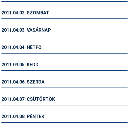
Humor
2011.04.02. SZOMBAT
Hütte
Ingatlan
2011.04.03. VASÁRNAP
Interjúk
2011.04.04. HÉTFŐ
Játékok
Kerékpár
2011.04.05. KEDD
Korcsolya
2011.04.06. SZERDA
Könyvajánló
Magazinok
2011.04.07. CSÜTÖRTÖK
Munkavállalás
2011.04.08. PÉNTEK
Olvasnivaló