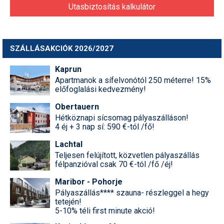
Utasbiztosítás kalkulátor
SZÁLLÁSAKCIÓK 2026/2027
Kaprun
Apartmanok a sífelvonótól 250 méterre! 15%
előfoglalási kedvezmény!
Obertauern
Hétköznapi sícsomag pályaszálláson!
4 éj + 3 nap sí: 590 €-tól /fő!
Lachtal
Teljesen felújított, közvetlen pályaszállás
félpanzióval csak 70 €-tól /fő /éj!
Maribor - Pohorje
Pályaszállás**** szauna- részleggel a hegy
tetején!
5-10% téli first minute akció!