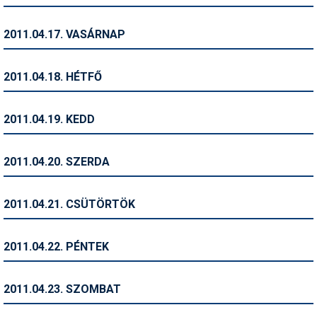
Síruházat
Síszerviz
2011.04.17. VASÁRNAP
Sítechnika
2011.04.18. HÉTFŐ
Síugrás
Snowboard
2011.04.19. KEDD
Snowboardfelszerelés
2011.04.20. SZERDA
Sportorvos
Szakértők
2011.04.21. CSÜTÖRTÖK
Szánkó
2011.04.22. PÉNTEK
Szótárak
Telemark
2011.04.23. SZOMBAT
Téli sportok