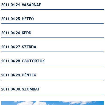
2011.04.24. VASÁRNAP
Termékajánló
Történelem
2011.04.25. HÉTFŐ
Túrasí
2011.04.26. KEDD
Utasbiztosítás
Utazási tippek
2011.04.27. SZERDA
Védőfelszerelés
2011.04.28. CSÜTÖRTÖK
Wellness
2011.04.29. PÉNTEK
2011.04.30. SZOMBAT