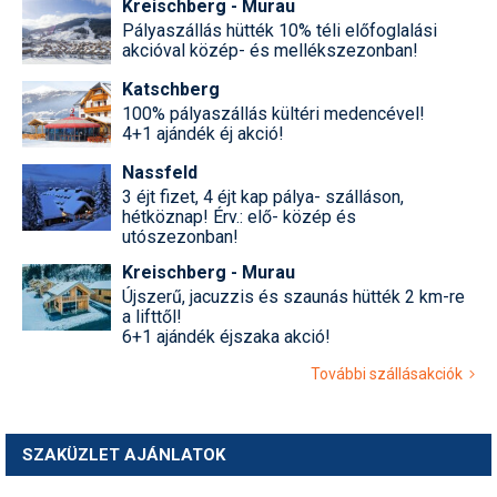
Kreischberg - Murau
Pályaszállás hütték 10% téli előfoglalási
akcióval közép- és mellékszezonban!
Katschberg
100% pályaszállás kültéri medencével!
4+1 ajándék éj akció!
Nassfeld
3 éjt fizet, 4 éjt kap pálya- szálláson,
hétköznap! Érv.: elő- közép és
utószezonban!
Kreischberg - Murau
Újszerű, jacuzzis és szaunás hütték 2 km-re
a lifttől!
6+1 ajándék éjszaka akció!
További szállásakciók
SZAKÜZLET AJÁNLATOK