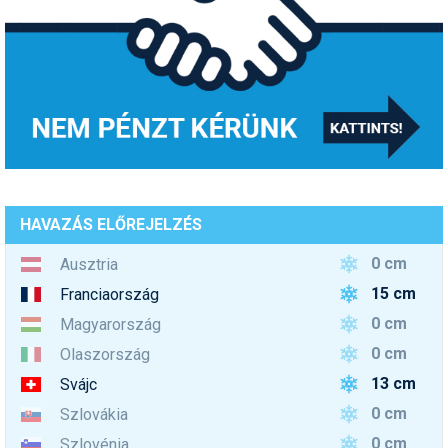
HAVAZÁS ELŐREJELZÉS
0 cm
Ausztria
15 cm
Franciaország
0 cm
Magyarország
0 cm
Olaszország
13 cm
Svájc
0 cm
Szlovákia
0 cm
Szlovénia