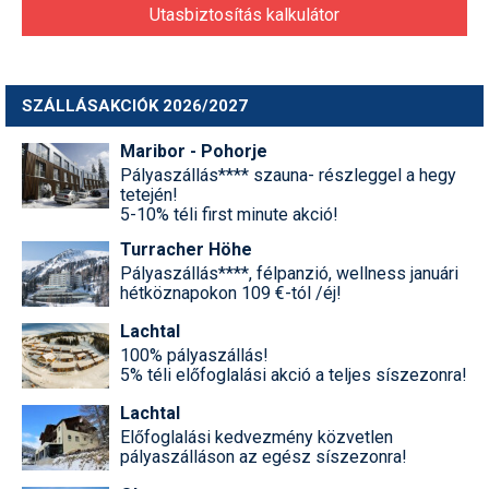
Utasbiztosítás kalkulátor
SZÁLLÁSAKCIÓK 2026/2027
Maribor - Pohorje
Pályaszállás**** szauna- részleggel a hegy
tetején!
5-10% téli first minute akció!
Turracher Höhe
Pályaszállás****, félpanzió, wellness januári
hétköznapokon 109 €-tól /éj!
Lachtal
100% pályaszállás!
5% téli előfoglalási akció a teljes síszezonra!
Lachtal
Előfoglalási kedvezmény közvetlen
pályaszálláson az egész síszezonra!