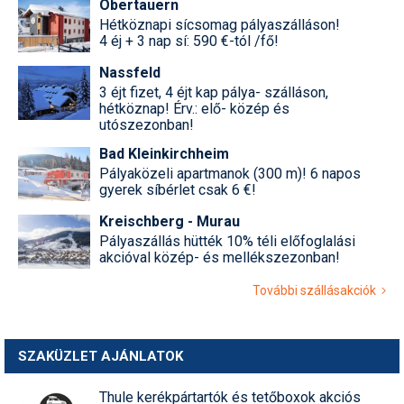
Obertauern
Hétköznapi sícsomag pályaszálláson!
4 éj + 3 nap sí: 590 €-tól /fő!
Nassfeld
3 éjt fizet, 4 éjt kap pálya- szálláson,
hétköznap! Érv.: elő- közép és
utószezonban!
Bad Kleinkirchheim
Pályaközeli apartmanok (300 m)! 6 napos
gyerek síbérlet csak 6 €!
Kreischberg - Murau
Pályaszállás hütték 10% téli előfoglalási
akcióval közép- és mellékszezonban!
További szállásakciók
SZAKÜZLET AJÁNLATOK
Thule kerékpártartók és tetőboxok akciós