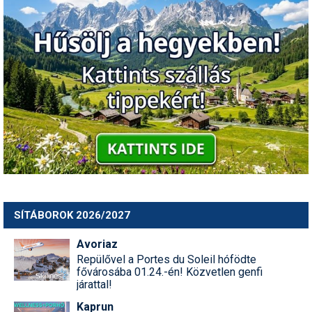
SÍTÁBOROK 2026/2027
Avoriaz
Repülővel a Portes du Soleil hófödte
fővárosába 01.24.-én! Közvetlen genfi
járattal!
Kaprun