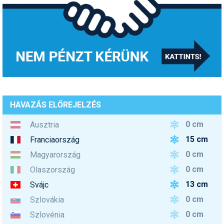
HAVAZÁS ELŐREJELZÉS
0 cm
Ausztria
15 cm
Franciaország
0 cm
Magyarország
0 cm
Olaszország
13 cm
Svájc
0 cm
Szlovákia
0 cm
Szlovénia