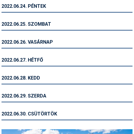
2022.06.24. PÉNTEK
Termékajánló
Történelem
2022.06.25. SZOMBAT
Túrasí
2022.06.26. VASÁRNAP
Utasbiztosítás
Utazási tippek
2022.06.27. HÉTFŐ
Védőfelszerelés
2022.06.28. KEDD
Wellness
2022.06.29. SZERDA
2022.06.30. CSÜTÖRTÖK