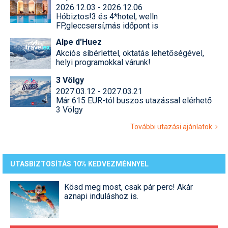
2026.12.03 - 2026.12.06
Hóbiztos!3 és 4*hotel, welln
FP,gleccsersí,más időpont is
Alpe d'Huez
Akciós síbérlettel, oktatás lehetőségével,
helyi programokkal várunk!
3 Völgy
2027.03.12 - 2027.03.21
Már 615 EUR-tól buszos utazással elérhető
3 Völgy
További utazási ajánlatok
UTASBIZTOSÍTÁS 10% KEDVEZMÉNNYEL
Kösd meg most, csak pár perc! Akár
aznapi induláshoz is.