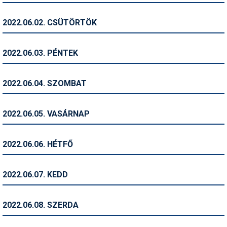
Humor
2022.06.02. CSÜTÖRTÖK
Hütte
Ingatlan
2022.06.03. PÉNTEK
Interjúk
2022.06.04. SZOMBAT
Játékok
Kerékpár
2022.06.05. VASÁRNAP
Korcsolya
2022.06.06. HÉTFŐ
Könyvajánló
Magazinok
2022.06.07. KEDD
Munkavállalás
2022.06.08. SZERDA
Olvasnivaló