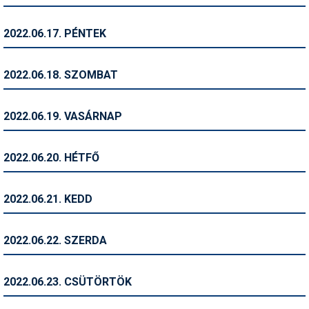
Síruházat
Síszerviz
2022.06.17. PÉNTEK
Sítechnika
2022.06.18. SZOMBAT
Síugrás
Snowboard
2022.06.19. VASÁRNAP
Snowboardfelszerelés
2022.06.20. HÉTFŐ
Sportorvos
Szakértők
2022.06.21. KEDD
Szánkó
2022.06.22. SZERDA
Szótárak
Telemark
2022.06.23. CSÜTÖRTÖK
Téli sportok