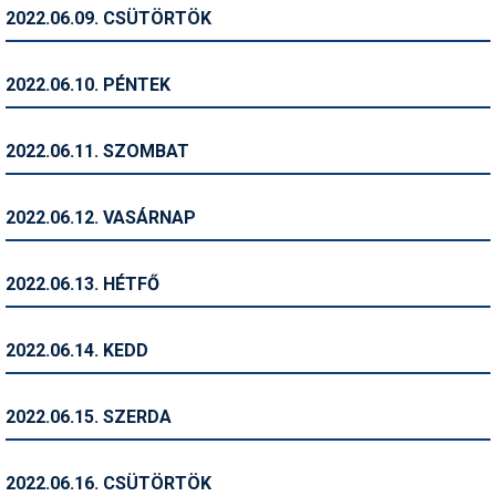
Pályázatok
2022.06.09. CSÜTÖRTÖK
Portálinfo
2022.06.10. PÉNTEK
Rajzok
Síbérletárak
2022.06.11. SZOMBAT
Síbörze
2022.06.12. VASÁRNAP
Sícipő
Sífelszerelés
2022.06.13. HÉTFŐ
Sífutás
2022.06.14. KEDD
Síléc
Símánia
2022.06.15. SZERDA
Síoktatás
2022.06.16. CSÜTÖRTÖK