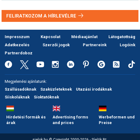
FELIRATKOZOM A HÍRLEVÉLRE
Impresszum
Kapcsolat
Médiaajánlat
Látogatottság
Adatkezelés
Szerzői jogok
Partnereink
Logóink
Partnerdoboz
Megjelenési ajánlatunk:
Szállásadóknak
Szaküzleteknek
Utazási irodáknak
Síiskoláknak
Síoktatóknak
Hirdetési formák és
Advertising forms
Werbeformen und
árak
and prices
Preise
sielok.hu © Copyright 2000-2026 - Síelők Bt.