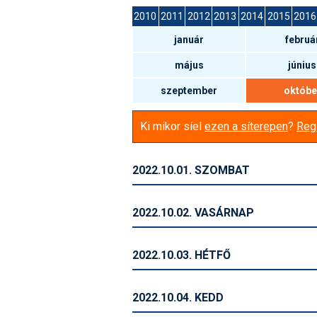
2010
2011
2012
2013
2014
2015
2016
január
februá
május
június
szeptember
októbe
Ki mikor síel
ezen a síterepen
?
Regi
2022.10.01. SZOMBAT
2022.10.02. VASÁRNAP
2022.10.03. HÉTFŐ
2022.10.04. KEDD