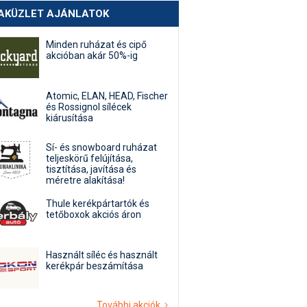
AKÜZLET AJÁNLATOK
Minden ruházat és cipő
akcióban akár 50%-ig
Atomic, ELAN, HEAD, Fischer
és Rossignol sílécek
kiárusítása
Sí- és snowboard ruházat
teljeskörű felújítása,
tisztítása, javítása és
méretre alakítása!
Thule kerékpártartók és
tetőboxok akciós áron
Használt síléc és használt
kerékpár beszámítása
További akciók