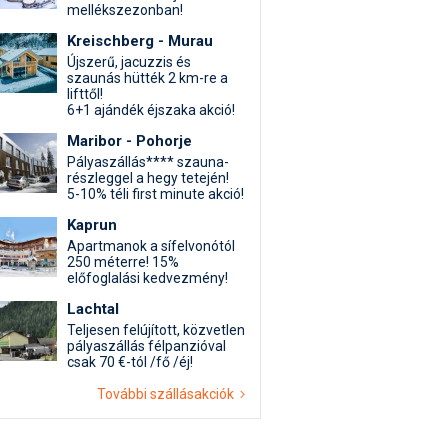
mellékszezonban!
Kreischberg - Murau
Újszerű, jacuzzis és
szaunás hütték 2 km-re a
lifttől!
6+1 ajándék éjszaka akció!
Maribor - Pohorje
Pályaszállás**** szauna-
részleggel a hegy tetején!
5-10% téli first minute akció!
Kaprun
Apartmanok a sífelvonótól
250 méterre! 15%
előfoglalási kedvezmény!
Lachtal
Teljesen felújított, közvetlen
pályaszállás félpanzióval
csak 70 €-tól /fő /éj!
További szállásakciók