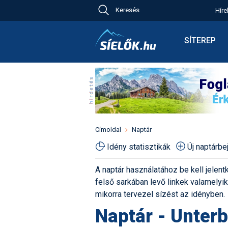
Keresés
Híre
Ch
Bú
SÍTEREP
Pr
Síterepkere
Új
Élménybesz
Ny
Síbérletárak
A
Terepcsopo
Hó
Toplista
Kr
Időjárás előr
Címoldal
Naptár
Kr
Havazás előr
Idény statisztikák
Új naptárb
M
Webkamerá
A naptár használatához be kell jelentk
Fotók
felső sarkában levő linkek valamelyiké
Pályaszállá
mikorra tervezel sízést az idényben.
Naptár - Unter