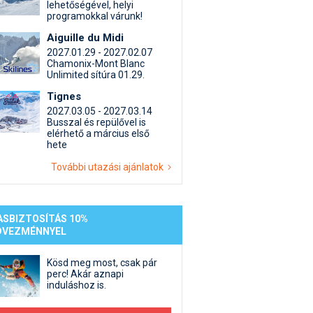
st kiegészítő sportok: bringa, szörf, stb.
Akciók
Új termékek
lehetőségével, helyi
programokkal várunk!
en egyéb síeléshez kapcsolódó téma
Termékkereső
Aiguille du Midi
nlappal kapcsolatos kérdések és válaszok
2027.01.29 - 2027.02.07
tlen beszélgetések
Chamonix-Mont Blanc
Unlimited sítúra 01.29.
Tignes
2027.03.05 - 2027.03.14
Busszal és repülővel is
elérhető a március első
hete
További utazási ajánlatok
ASBIZTOSÍTÁS 10%
DVEZMÉNNYEL
Kösd meg most, csak pár
perc! Akár aznapi
induláshoz is.