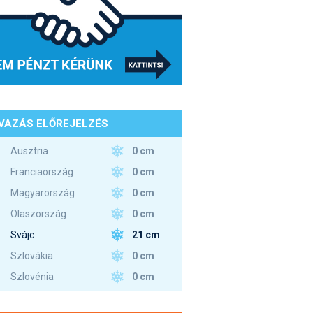
VAZÁS ELŐREJELZÉS
0 cm
Ausztria
0 cm
Franciaország
0 cm
Magyarország
0 cm
Olaszország
21 cm
Svájc
0 cm
Szlovákia
0 cm
Szlovénia