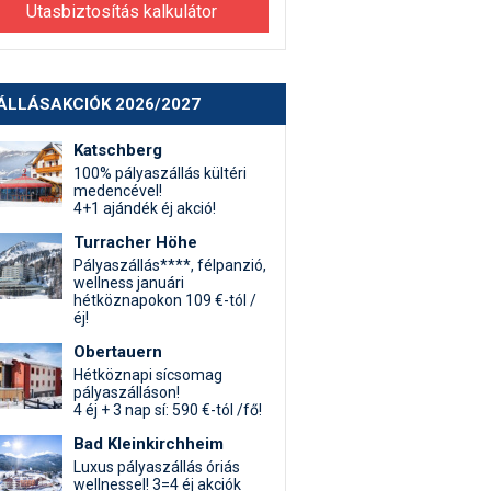
Utasbiztosítás kalkulátor
ÁLLÁSAKCIÓK 2026/2027
Katschberg
100% pályaszállás kültéri
medencével!
4+1 ajándék éj akció!
Turracher Höhe
Pályaszállás****, félpanzió,
wellness januári
hétköznapokon 109 €-tól /
éj!
Obertauern
Hétköznapi sícsomag
pályaszálláson!
4 éj + 3 nap sí: 590 €-tól /fő!
Bad Kleinkirchheim
Luxus pályaszállás óriás
wellnessel! 3=4 éj akciók