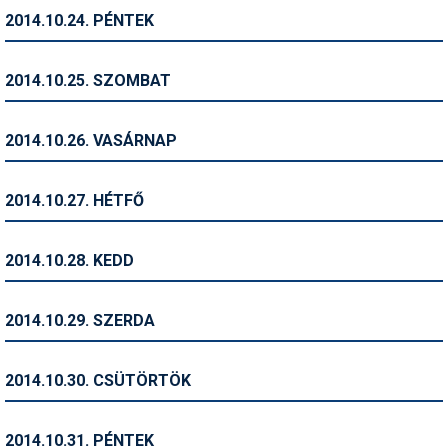
2014.10.24. PÉNTEK
Termékajánló
Történelem
2014.10.25. SZOMBAT
Túrasí
2014.10.26. VASÁRNAP
Utasbiztosítás
Utazási tippek
2014.10.27. HÉTFŐ
Védőfelszerelés
2014.10.28. KEDD
Wellness
2014.10.29. SZERDA
2014.10.30. CSÜTÖRTÖK
2014.10.31. PÉNTEK