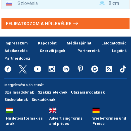
0 cm
Szlovénia
FELIRATKOZOM A HÍRLEVÉLRE
Impresszum
Kapcsolat
Médiaajánlat
Látogatottság
Adatkezelés
Szerzői jogok
Partnereink
Logóink
Partnerdoboz
Megjelenési ajánlatunk:
Szállásadóknak
Szaküzleteknek
Utazási irodáknak
Síiskoláknak
Síoktatóknak
Hirdetési formák és
Advertising forms
Werbeformen und
árak
and prices
Preise