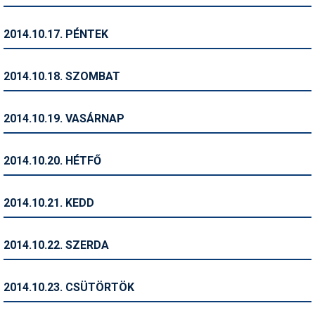
Síruházat
Síszerviz
2014.10.17. PÉNTEK
Sítechnika
2014.10.18. SZOMBAT
Síugrás
Snowboard
2014.10.19. VASÁRNAP
Snowboardfelszerelés
2014.10.20. HÉTFŐ
Sportorvos
Szakértők
2014.10.21. KEDD
Szánkó
2014.10.22. SZERDA
Szótárak
Telemark
2014.10.23. CSÜTÖRTÖK
Téli sportok