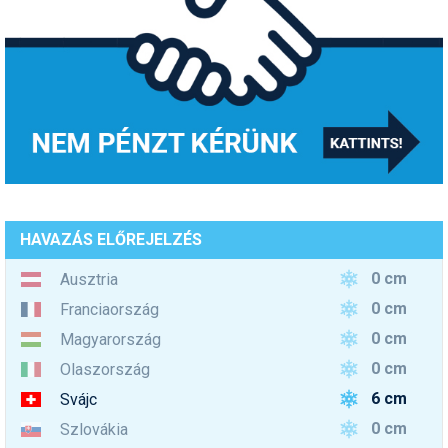
HAVAZÁS ELŐREJELZÉS
0 cm
Ausztria
0 cm
Franciaország
0 cm
Magyarország
0 cm
Olaszország
6 cm
Svájc
0 cm
Szlovákia