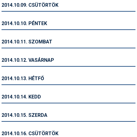
Pályázatok
2014.10.09. CSÜTÖRTÖK
Portálinfo
2014.10.10. PÉNTEK
Rajzok
Síbérletárak
2014.10.11. SZOMBAT
Síbörze
2014.10.12. VASÁRNAP
Sícipő
Sífelszerelés
2014.10.13. HÉTFŐ
Sífutás
2014.10.14. KEDD
Síléc
Símánia
2014.10.15. SZERDA
Síoktatás
2014.10.16. CSÜTÖRTÖK