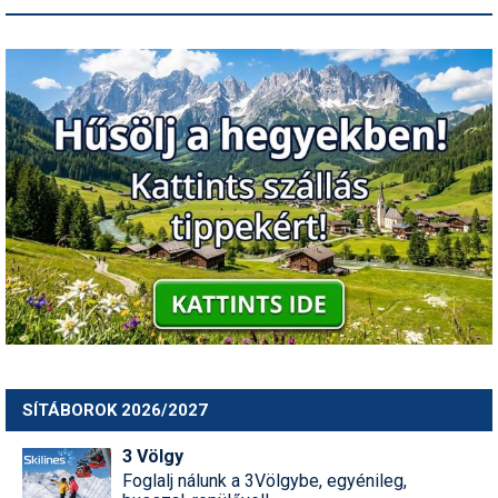
SÍTÁBOROK 2026/2027
3 Völgy
Foglalj nálunk a 3Völgybe, egyénileg,