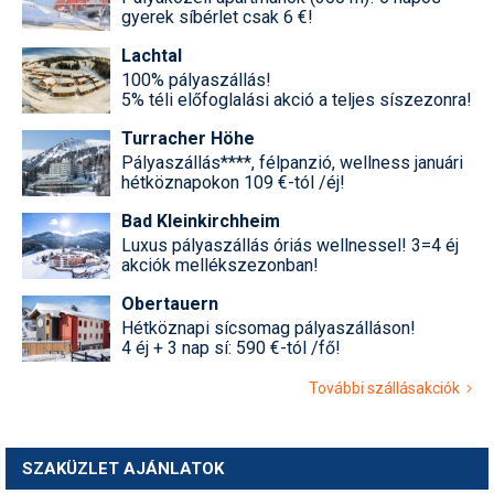
gyerek síbérlet csak 6 €!
Lachtal
100% pályaszállás!
5% téli előfoglalási akció a teljes síszezonra!
Turracher Höhe
Pályaszállás****, félpanzió, wellness januári
hétköznapokon 109 €-tól /éj!
Bad Kleinkirchheim
Luxus pályaszállás óriás wellnessel! 3=4 éj
akciók mellékszezonban!
Obertauern
Hétköznapi sícsomag pályaszálláson!
4 éj + 3 nap sí: 590 €-tól /fő!
További szállásakciók
SZAKÜZLET AJÁNLATOK