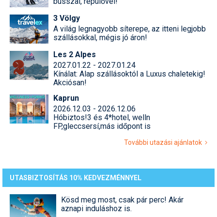
busszal, repülővel!
3 Völgy
A világ legnagyobb síterepe, az itteni legjobb
szállásokkal, mégis jó áron!
Les 2 Alpes
2027.01.22 - 2027.01.24
Kínálat: Alap szállásoktól a Luxus chaletekig!
Akciósan!
Kaprun
2026.12.03 - 2026.12.06
Hóbiztos!3 és 4*hotel, welln
FP,gleccsersí,más időpont is
További utazási ajánlatok
UTASBIZTOSÍTÁS 10% KEDVEZMÉNNYEL
Kösd meg most, csak pár perc! Akár
aznapi induláshoz is.