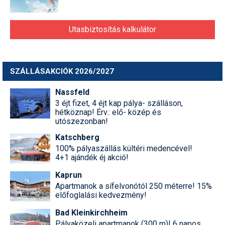
Utasbiztosítás kalkulátor
SZÁLLÁSAKCIÓK 2026/2027
Nassfeld
3 éjt fizet, 4 éjt kap pálya- szálláson,
hétköznap! Érv.: elő- közép és
utószezonban!
Katschberg
100% pályaszállás kültéri medencével!
4+1 ajándék éj akció!
Kaprun
Apartmanok a sífelvonótól 250 méterre! 15%
előfoglalási kedvezmény!
Bad Kleinkirchheim
Pályaközeli apartmanok (300 m)! 6 napos