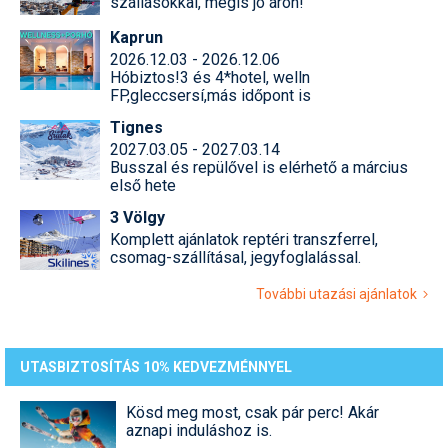
szállásokkal, mégis jó áron!
Kaprun
2026.12.03 - 2026.12.06
Hóbiztos!3 és 4*hotel, welln
FP,gleccsersí,más időpont is
Tignes
2027.03.05 - 2027.03.14
Busszal és repülővel is elérhető a március
első hete
3 Völgy
Komplett ajánlatok reptéri transzferrel,
csomag-szállításal, jegyfoglalással.
További utazási ajánlatok
UTASBIZTOSÍTÁS 10% KEDVEZMÉNNYEL
Kösd meg most, csak pár perc! Akár
aznapi induláshoz is.