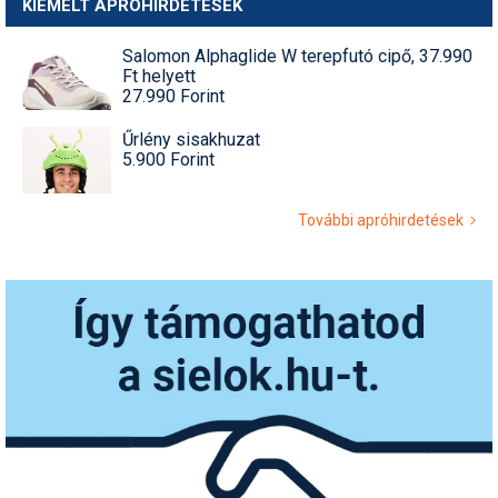
KIEMELT APRÓHIRDETÉSEK
Salomon Alphaglide W terepfutó cipő, 37.990
Ft helyett
27.990 Forint
Űrlény sisakhuzat
5.900 Forint
További apróhirdetések