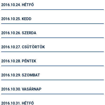
2016.10.24. HÉTFŐ
Termékajánló
Történelem
2016.10.25. KEDD
Túrasí
2016.10.26. SZERDA
Utasbiztosítás
Utazási tippek
2016.10.27. CSÜTÖRTÖK
Védőfelszerelés
2016.10.28. PÉNTEK
Wellness
2016.10.29. SZOMBAT
2016.10.30. VASÁRNAP
2016.10.31. HÉTFŐ