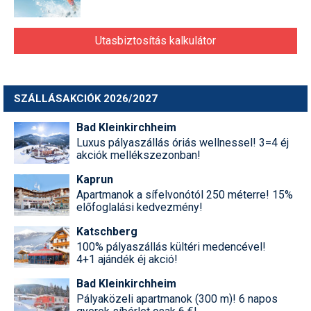
Utasbiztosítás kalkulátor
SZÁLLÁSAKCIÓK 2026/2027
Bad Kleinkirchheim
Luxus pályaszállás óriás wellnessel! 3=4 éj
akciók mellékszezonban!
Kaprun
Apartmanok a sífelvonótól 250 méterre! 15%
előfoglalási kedvezmény!
Katschberg
100% pályaszállás kültéri medencével!
4+1 ajándék éj akció!
Bad Kleinkirchheim
Pályaközeli apartmanok (300 m)! 6 napos