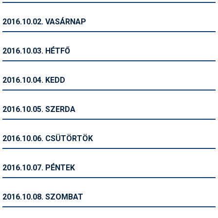
Humor
2016.10.02. VASÁRNAP
Hütte
Ingatlan
2016.10.03. HÉTFŐ
Interjúk
2016.10.04. KEDD
Játékok
Kerékpár
2016.10.05. SZERDA
Korcsolya
2016.10.06. CSÜTÖRTÖK
Könyvajánló
Magazinok
2016.10.07. PÉNTEK
Munkavállalás
2016.10.08. SZOMBAT
Olvasnivaló