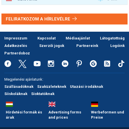
FELIRATKOZOM A HÍRLEVÉLRE
Impresszum
Kapcsolat
Médiaajánlat
Látogatottság
Adatkezelés
Szerzői jogok
Partnereink
Logóink
Partnerdoboz
Megjelenési ajánlatunk:
Szállásadóknak
Szaküzleteknek
Utazási irodáknak
Síiskoláknak
Síoktatóknak
Hirdetési formák és
Advertising forms
Werbeformen und
árak
and prices
Preise