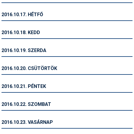
Síruházat
Síszerviz
2016.10.17. HÉTFŐ
Sítechnika
2016.10.18. KEDD
Síugrás
Snowboard
2016.10.19. SZERDA
Snowboardfelszerelés
2016.10.20. CSÜTÖRTÖK
Sportorvos
Szakértők
2016.10.21. PÉNTEK
Szánkó
2016.10.22. SZOMBAT
Szótárak
Telemark
2016.10.23. VASÁRNAP
Téli sportok