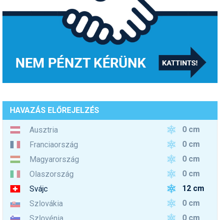
HAVAZÁS ELŐREJELZÉS
0 cm
Ausztria
0 cm
Franciaország
0 cm
Magyarország
0 cm
Olaszország
12 cm
Svájc
0 cm
Szlovákia
0 cm
Szlovénia