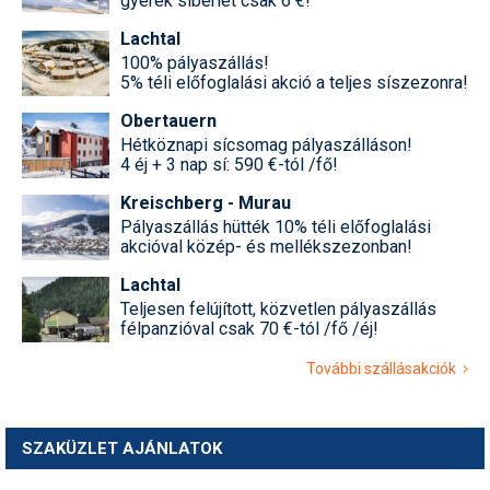
gyerek síbérlet csak 6 €!
Lachtal
100% pályaszállás!
5% téli előfoglalási akció a teljes síszezonra!
Obertauern
Hétköznapi sícsomag pályaszálláson!
4 éj + 3 nap sí: 590 €-tól /fő!
Kreischberg - Murau
Pályaszállás hütték 10% téli előfoglalási
akcióval közép- és mellékszezonban!
Lachtal
Teljesen felújított, közvetlen pályaszállás
félpanzióval csak 70 €-tól /fő /éj!
További szállásakciók
SZAKÜZLET AJÁNLATOK