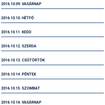
Pályázatok
2016.10.09. VASÁRNAP
Portálinfo
2016.10.10. HÉTFŐ
Rajzok
Síbérletárak
2016.10.11. KEDD
Síbörze
2016.10.12. SZERDA
Sícipő
Sífelszerelés
2016.10.13. CSÜTÖRTÖK
Sífutás
2016.10.14. PÉNTEK
Síléc
Símánia
2016.10.15. SZOMBAT
Síoktatás
2016.10.16. VASÁRNAP