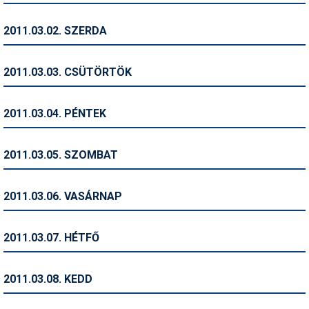
Humor
2011.03.02. SZERDA
Hütte
Ingatlan
2011.03.03. CSÜTÖRTÖK
Interjúk
2011.03.04. PÉNTEK
Játékok
Kerékpár
2011.03.05. SZOMBAT
Korcsolya
2011.03.06. VASÁRNAP
Könyvajánló
Magazinok
2011.03.07. HÉTFŐ
Munkavállalás
2011.03.08. KEDD
Olvasnivaló