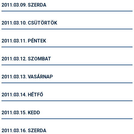
Pályázatok
2011.03.09. SZERDA
Portálinfo
2011.03.10. CSÜTÖRTÖK
Rajzok
Síbérletárak
2011.03.11. PÉNTEK
Síbörze
2011.03.12. SZOMBAT
Sícipő
Sífelszerelés
2011.03.13. VASÁRNAP
Sífutás
2011.03.14. HÉTFŐ
Síléc
Símánia
2011.03.15. KEDD
Síoktatás
2011.03.16. SZERDA