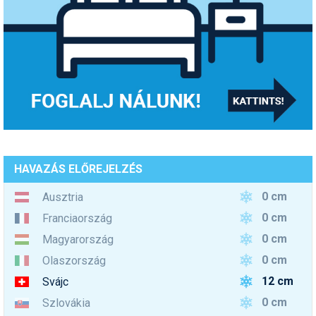
HAVAZÁS ELŐREJELZÉS
0 cm
Ausztria
0 cm
Franciaország
0 cm
Magyarország
0 cm
Olaszország
12 cm
Svájc
0 cm
Szlovákia