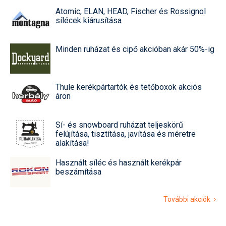
Atomic, ELAN, HEAD, Fischer és Rossignol
sílécek kiárusítása
Minden ruházat és cipő akcióban akár 50%-ig
Thule kerékpártartók és tetőboxok akciós
áron
Sí- és snowboard ruházat teljeskörű
felújítása, tisztítása, javítása és méretre
alakítása!
Használt síléc és használt kerékpár
beszámítása
További akciók