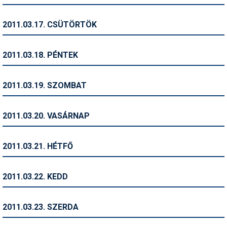
Síruházat
Síszerviz
2011.03.17. CSÜTÖRTÖK
Sítechnika
2011.03.18. PÉNTEK
Síugrás
Snowboard
2011.03.19. SZOMBAT
Snowboardfelszerelés
2011.03.20. VASÁRNAP
Sportorvos
Szakértők
2011.03.21. HÉTFŐ
Szánkó
2011.03.22. KEDD
Szótárak
Telemark
2011.03.23. SZERDA
Téli sportok