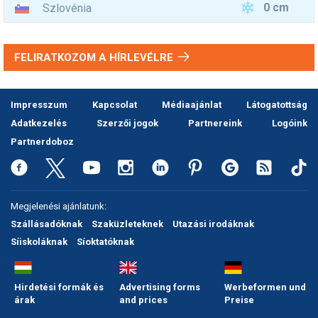
0 cm
Szlovénia
FELIRATKOZOM A HÍRLEVÉLRE
Impresszum
Kapcsolat
Médiaajánlat
Látogatottság
Adatkezelés
Szerzői jogok
Partnereink
Logóink
Partnerdoboz
Megjelenési ajánlatunk:
Szállásadóknak
Szaküzleteknek
Utazási irodáknak
Síiskoláknak
Síoktatóknak
Hirdetési formák és
Advertising forms
Werbeformen und
árak
and prices
Preise