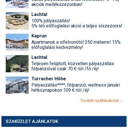
akciók mellékszezonban!
Lachtal
100% pályaszállás!
5% téli előfoglalási akció a teljes síszezonra!
Kaprun
Apartmanok a sífelvonótól 250 méterre! 15%
előfoglalási kedvezmény!
Lachtal
Teljesen felújított, közvetlen pályaszállás
félpanzióval csak 70 €-tól /fő /éj!
Turracher Höhe
Pályaszállás****, félpanzió, wellness januári
hétköznapokon 109 €-tól /éj!
További szállásakciók
SZAKÜZLET AJÁNLATOK