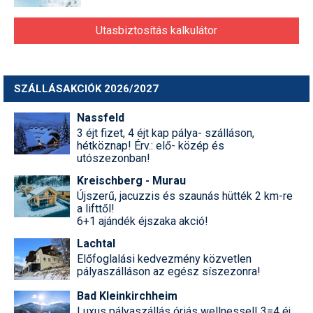
Utasbiztosítás kalkulátor
SZÁLLÁSAKCIÓK 2026/2027
Nassfeld
3 éjt fizet, 4 éjt kap pálya- szálláson,
hétköznap! Érv.: elő- közép és
utószezonban!
Kreischberg - Murau
Újszerű, jacuzzis és szaunás hütték 2 km-re
a lifttől!
6+1 ajándék éjszaka akció!
Lachtal
Előfoglalási kedvezmény közvetlen
pályaszálláson az egész síszezonra!
Bad Kleinkirchheim
Luxus pályaszállás óriás wellnessel! 3=4 éj