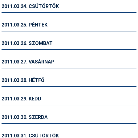
2011.03.24. CSÜTÖRTÖK
Termékajánló
Történelem
2011.03.25. PÉNTEK
Túrasí
2011.03.26. SZOMBAT
Utasbiztosítás
Utazási tippek
2011.03.27. VASÁRNAP
Védőfelszerelés
2011.03.28. HÉTFŐ
Wellness
2011.03.29. KEDD
2011.03.30. SZERDA
2011.03.31. CSÜTÖRTÖK