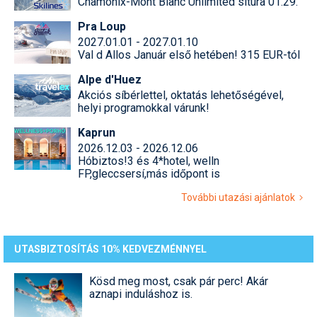
Chamonix-Mont Blanc Unlimited sítúra 01.29.
Pra Loup
2027.01.01 - 2027.01.10
Val d Allos Január első hetében! 315 EUR-tól
Alpe d'Huez
Akciós síbérlettel, oktatás lehetőségével,
helyi programokkal várunk!
Kaprun
2026.12.03 - 2026.12.06
Hóbiztos!3 és 4*hotel, welln
FP,gleccsersí,más időpont is
További utazási ajánlatok
UTASBIZTOSÍTÁS 10% KEDVEZMÉNNYEL
Kösd meg most, csak pár perc! Akár
aznapi induláshoz is.