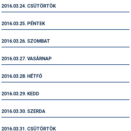
2016.03.24. CSÜTÖRTÖK
Termékajánló
Történelem
2016.03.25. PÉNTEK
Túrasí
2016.03.26. SZOMBAT
Utasbiztosítás
Utazási tippek
2016.03.27. VASÁRNAP
Védőfelszerelés
2016.03.28. HÉTFŐ
Wellness
2016.03.29. KEDD
2016.03.30. SZERDA
2016.03.31. CSÜTÖRTÖK