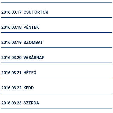
Síruházat
Síszerviz
2016.03.17. CSÜTÖRTÖK
Sítechnika
2016.03.18. PÉNTEK
Síugrás
Snowboard
2016.03.19. SZOMBAT
Snowboardfelszerelés
2016.03.20. VASÁRNAP
Sportorvos
Szakértők
2016.03.21. HÉTFŐ
Szánkó
2016.03.22. KEDD
Szótárak
Telemark
2016.03.23. SZERDA
Téli sportok