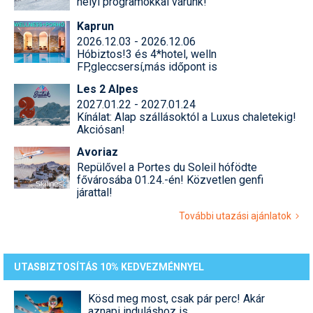
helyi programokkal várunk!
Kaprun
2026.12.03 - 2026.12.06
Hóbiztos!3 és 4*hotel, welln
FP,gleccsersí,más időpont is
Les 2 Alpes
2027.01.22 - 2027.01.24
Kínálat: Alap szállásoktól a Luxus chaletekig!
Akciósan!
Avoriaz
Repülővel a Portes du Soleil hófödte
fővárosába 01.24.-én! Közvetlen genfi
járattal!
További utazási ajánlatok
UTASBIZTOSÍTÁS 10% KEDVEZMÉNNYEL
Kösd meg most, csak pár perc! Akár
aznapi induláshoz is.