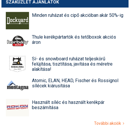
SZAKÜZLET AJÁNLATOK
Minden ruházat és cipő akcióban akár 50%-ig
Thule kerékpártartók és tetőboxok akciós
áron
Sí- és snowboard ruházat teljeskörű
felújítása, tisztítása, javítása és méretre
alakítása!
Atomic, ELAN, HEAD, Fischer és Rossignol
sílécek kiárusítása
Használt síléc és használt kerékpár
beszámítása
További akciók