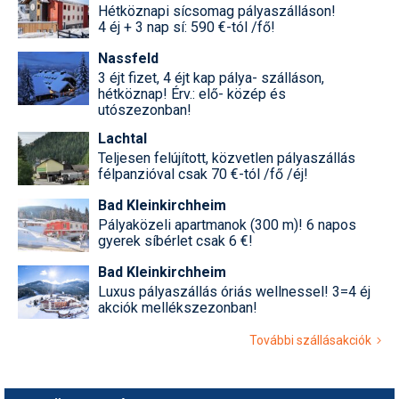
Hétköznapi sícsomag pályaszálláson!
4 éj + 3 nap sí: 590 €-tól /fő!
Nassfeld
3 éjt fizet, 4 éjt kap pálya- szálláson,
hétköznap! Érv.: elő- közép és
utószezonban!
Lachtal
Teljesen felújított, közvetlen pályaszállás
félpanzióval csak 70 €-tól /fő /éj!
Bad Kleinkirchheim
Pályaközeli apartmanok (300 m)! 6 napos
gyerek síbérlet csak 6 €!
Bad Kleinkirchheim
Luxus pályaszállás óriás wellnessel! 3=4 éj
akciók mellékszezonban!
További szállásakciók