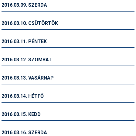
Pályázatok
2016.03.09. SZERDA
Portálinfo
2016.03.10. CSÜTÖRTÖK
Rajzok
Síbérletárak
2016.03.11. PÉNTEK
Síbörze
2016.03.12. SZOMBAT
Sícipő
Sífelszerelés
2016.03.13. VASÁRNAP
Sífutás
2016.03.14. HÉTFŐ
Síléc
Símánia
2016.03.15. KEDD
Síoktatás
2016.03.16. SZERDA