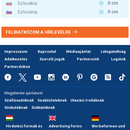
0 cm
Szlovákia
0 cm
Szlovénia
FELIRATKOZOM A HÍRLEVÉLRE
Impresszum
Kapcsolat
Médiaajánlat
Látogatottság
Adatkezelés
Szerzői jogok
Partnereink
Logóink
Partnerdoboz
Megjelenési ajánlatunk:
Szállásadóknak
Szaküzleteknek
Utazási irodáknak
Síiskoláknak
Síoktatóknak
Hirdetési formák és
Advertising forms
Werbeformen und