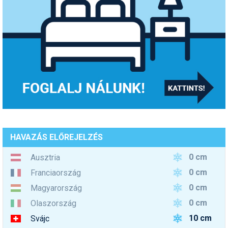
HAVAZÁS ELŐREJELZÉS
0 cm
Ausztria
0 cm
Franciaország
0 cm
Magyarország
0 cm
Olaszország
10 cm
Svájc