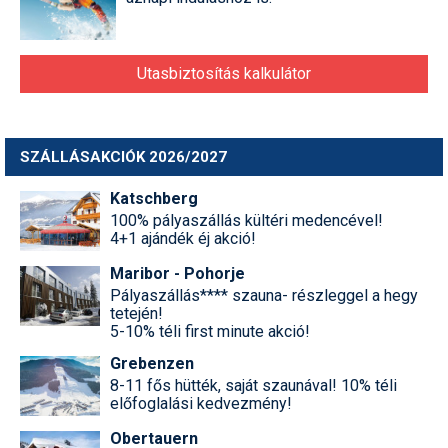
Utasbiztosítás kalkulátor
SZÁLLÁSAKCIÓK 2026/2027
Katschberg
100% pályaszállás kültéri medencével!
4+1 ajándék éj akció!
Maribor - Pohorje
Pályaszállás**** szauna- részleggel a hegy
tetején!
5-10% téli first minute akció!
Grebenzen
8-11 fős hütték, saját szaunával! 10% téli
előfoglalási kedvezmény!
Obertauern