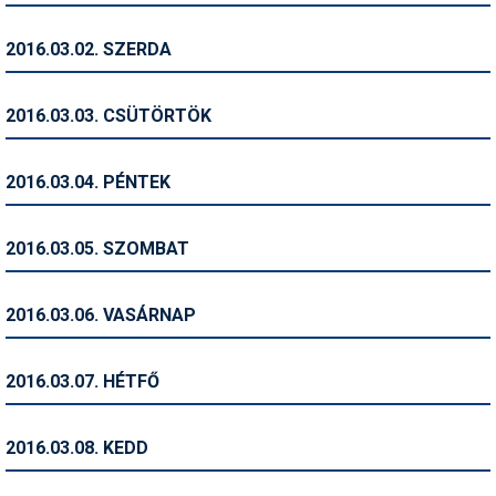
Humor
2016.03.02. SZERDA
Hütte
Ingatlan
2016.03.03. CSÜTÖRTÖK
Interjúk
2016.03.04. PÉNTEK
Játékok
Kerékpár
2016.03.05. SZOMBAT
Korcsolya
2016.03.06. VASÁRNAP
Könyvajánló
Magazinok
2016.03.07. HÉTFŐ
Munkavállalás
2016.03.08. KEDD
Olvasnivaló