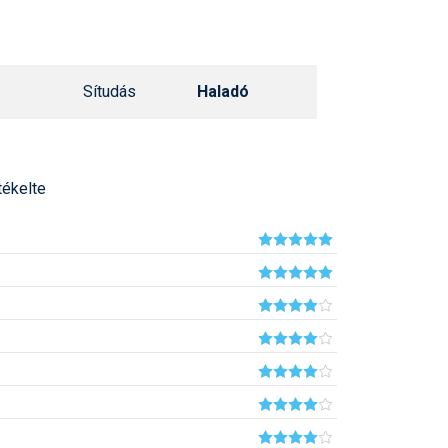
Síelé
Mind
A ho
Köte
Sítudás
Haladó
tékelte