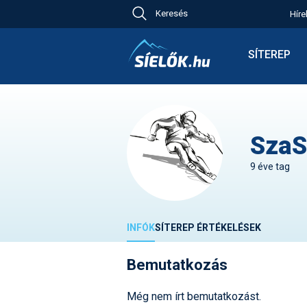
Keresés
Híre
Ch
Bú
SÍTEREP
Pr
Síterepkere
Új
Élménybesz
Ny
Síbérletárak
A
Terepcsopo
SzaS
Hó
Toplista
Kr
9 éve tag
Időjárás előr
Kr
Havazás előr
M
Webkamerá
INFÓK
SÍTEREP ÉRTÉKELÉSEK
Fotók
Pályaszállá
Bemutatkozás
Még nem írt bemutatkozást.