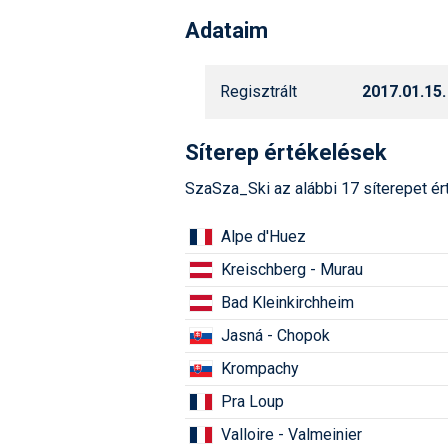
Adataim
Regisztrált
2017.01.15.
Síterep értékelések
SzaSza_Ski az alábbi 17 síterepet ér
Alpe d'Huez
Kreischberg - Murau
Bad Kleinkirchheim
Jasná - Chopok
Krompachy
Pra Loup
Valloire - Valmeinier