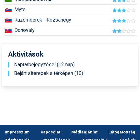
Humor
Myto
Hütte
Ruzomberok - Rózsahegy
Donovaly
Ingatlan
Interjúk
Aktivitások
Játékok
Naptárbejegyzései (12 nap)
Kerékpár
Bejárt síterepek a térképen (10)
Korcsolya
Könyvajánló
Magazinok
Munkavállalás
Olvasnivaló
Impresszum
Kapcsolat
Médiaajánlat
Látogatottság