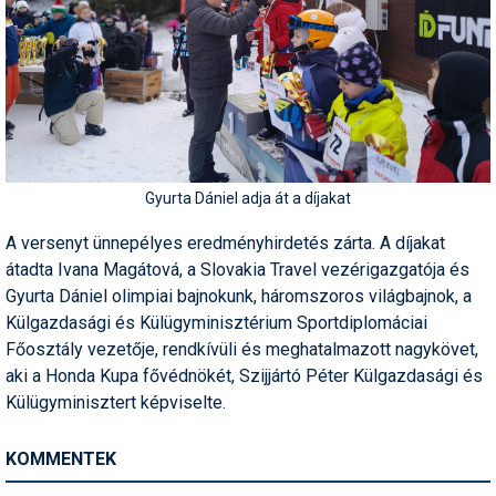
Gyurta Dániel adja át a díjakat
A versenyt ünnepélyes eredményhirdetés zárta. A díjakat
átadta Ivana Magátová, a Slovakia Travel vezérigazgatója és
Gyurta Dániel olimpiai bajnokunk, háromszoros világbajnok, a
Külgazdasági és Külügyminisztérium Sportdiplomáciai
Főosztály vezetője, rendkívüli és meghatalmazott nagykövet,
aki a Honda Kupa fővédnökét, Szijjártó Péter Külgazdasági és
Külügyminisztert képviselte.
KOMMENTEK