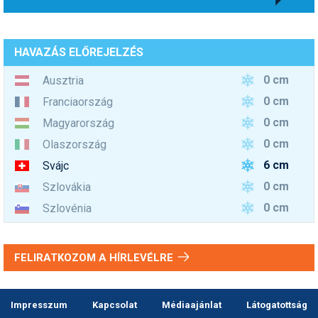
HAVAZÁS ELŐREJELZÉS
0 cm
Ausztria
0 cm
Franciaország
0 cm
Magyarország
0 cm
Olaszország
6 cm
Svájc
0 cm
Szlovákia
0 cm
Szlovénia
FELIRATKOZOM A HÍRLEVÉLRE
Impresszum
Kapcsolat
Médiaajánlat
Látogatottság