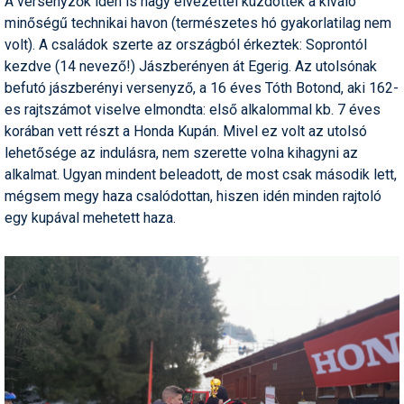
A versenyzők idén is nagy élvezettel küzdöttek a kiváló
minőségű technikai havon (természetes hó gyakorlatilag nem
Termékajánló
volt). A családok szerte az országból érkeztek: Soprontól
kezdve (14 nevező!) Jászberényen át Egerig. Az utolsónak
Történelem
befutó jászberényi versenyző, a 16 éves Tóth Botond, aki 162-
Túrasí
es rajtszámot viselve elmondta: első alkalommal kb. 7 éves
korában vett részt a Honda Kupán. Mivel ez volt az utolsó
Utasbiztosítás
lehetősége az indulásra, nem szerette volna kihagyni az
alkalmat. Ugyan mindent beleadott, de most csak második lett,
Utazási tippek
mégsem megy haza csalódottan, hiszen idén minden rajtoló
Védőfelszerelés
egy kupával mehetett haza.
Wellness