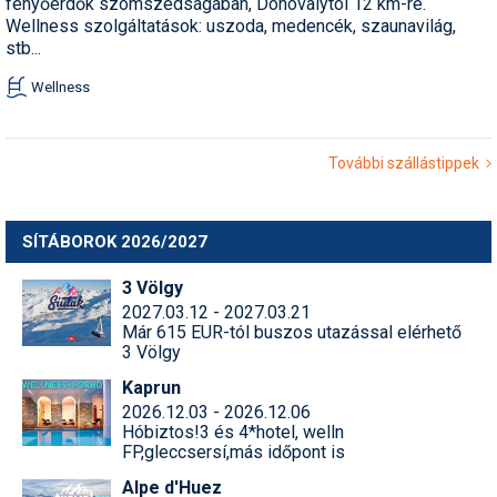
fenyőerdők szomszédságában, Donovalytól 12 km-re.
Wellness szolgáltatások: uszoda, medencék, szaunavilág,
stb...
Wellness
További szállástippek
SÍTÁBOROK 2026/2027
3 Völgy
2027.03.12 - 2027.03.21
Már 615 EUR-tól buszos utazással elérhető
3 Völgy
Kaprun
2026.12.03 - 2026.12.06
Hóbiztos!3 és 4*hotel, welln
FP,gleccsersí,más időpont is
Alpe d'Huez