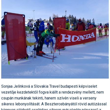
Pályázatok
Portálinfo
Rajzok
Síbérletárak
Síbörze
Sícipő
Sífelszerelés
Sífutás
Síléc
Sonjaa Jelínková a Slovakia Travel budapesti képviselet
Símánia
vezetője kezdetektől fogva kiállt a rendezvény mellett, nem
csupán munkának tekinti, hanem szívén viseli a verseny
Síoktatás
sikeres lebonyolítását. A Besztercebányától rövid autózással
könnyen elérhető családias síterep már régóta népszerű a