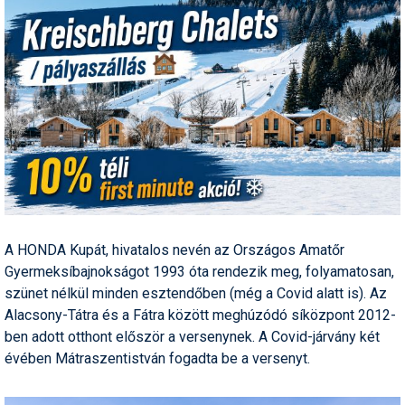
Humor
Hütte
Ingatlan
Interjúk
Játékok
Kerékpár
Korcsolya
A HONDA Kupát, hivatalos nevén az Országos Amatőr
Könyvajánló
Gyermeksíbajnokságot 1993 óta rendezik meg, folyamatosan,
szünet nélkül minden esztendőben (még a Covid alatt is). Az
Magazinok
Alacsony-Tátra és a Fátra között meghúzódó síközpont 2012-
ben adott otthont először a versenynek. A Covid-járvány két
Munkavállalás
évében Mátraszentistván fogadta be a versenyt.
Olvasnivaló