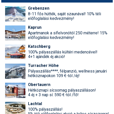
Grebenzen
8-11 fős hütték, saját szaunával! 10% téli
előfoglalási kedvezmény!
Kaprun
Apartmanok a sífelvonótól 250 méterre! 15%
előfoglalási kedvezmény!
Katschberg
100% pályaszállás kültéri medencével!
4+1 ajándék éj akció!
Turracher Höhe
Pályaszállás****, félpanzió, wellness januári
hétköznapokon 109 €-tól /éj!
Obertauern
Hétköznapi sícsomag pályaszálláson!
4 éj + 3 nap sí: 590 €-tól /fő!
Lachtal
100% pályaszállás!
5% téli előfoglalási akció a teljes síszezonra!