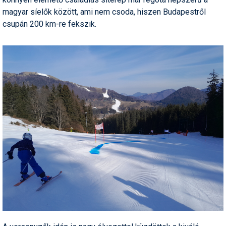
Síruházat
magyar síelők között, ami nem csoda, hiszen Budapestről
Síszerviz
csupán 200 km-re fekszik.
Sítechnika
Síugrás
Snowboard
Snowboardfelszerelés
Sportorvos
Szakértők
Szánkó
Szótárak
Telemark
Téli sportok