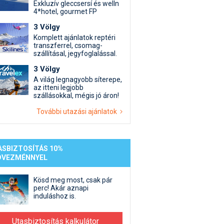
st kiegészítő sportok: bringa, szörf, stb.
Akciók
Új termékek
Exkluzív gleccsersí és welln
4*hotel, gourmet FP
en egyéb síeléshez kapcsolódó téma
Termékkereső
3 Völgy
nlappal kapcsolatos kérdések és válaszok
Komplett ajánlatok reptéri
tlen beszélgetések
transzferrel, csomag-
szállításal, jegyfoglalással.
3 Völgy
A világ legnagyobb síterepe,
az itteni legjobb
szállásokkal, mégis jó áron!
További utazási ajánlatok
ASBIZTOSÍTÁS 10%
DVEZMÉNNYEL
Kösd meg most, csak pár
perc! Akár aznapi
induláshoz is.
Utasbiztosítás kalkulátor