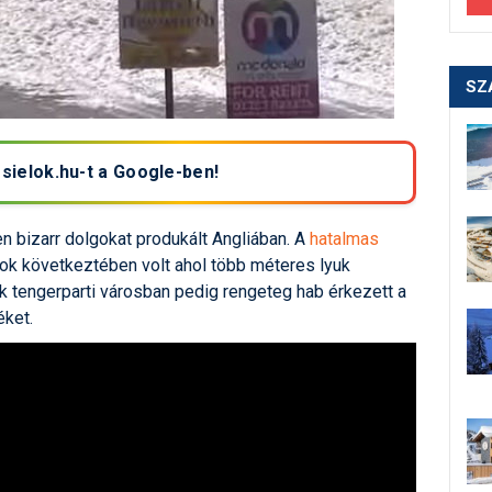
SZ
 sielok.hu-t a Google-ben!
n bizarr dolgokat produkált Angliában. A
hatalmas
ok következtében volt ahol több méteres lyuk
ik tengerparti városban pedig rengeteg hab érkezett a
éket.