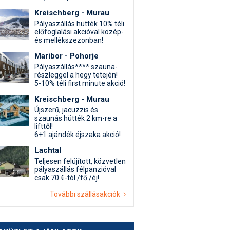
Kreischberg - Murau
Pályaszállás hütték 10% téli
előfoglalási akcióval közép-
és mellékszezonban!
Maribor - Pohorje
Pályaszállás**** szauna-
részleggel a hegy tetején!
5-10% téli first minute akció!
Kreischberg - Murau
Újszerű, jacuzzis és
szaunás hütték 2 km-re a
lifttől!
6+1 ajándék éjszaka akció!
Lachtal
Teljesen felújított, közvetlen
pályaszállás félpanzióval
csak 70 €-tól /fő /éj!
További szállásakciók