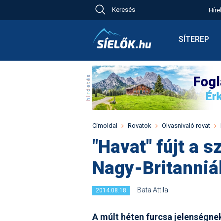
Keresés
Híre
Ch
Bú
SÍTEREP
Pr
Síterepkere
Új
Élménybesz
Ny
Síbérletárak
A
Terepcsopo
Hó
Toplista
Kr
Időjárás előr
Címoldal
Rovatok
Olvasnivaló rovat
Kr
Havazás előr
"Havat" fújt a s
M
Webkamerá
Nagy-Britanni
Fotók
Pályaszállá
Bata Attila
2014.08.18.
A múlt héten furcsa jelenségnek