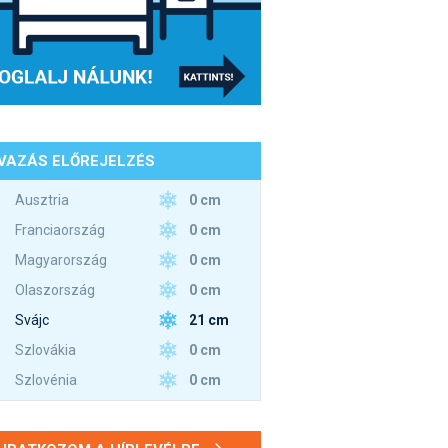
VAZÁS ELŐREJELZÉS
0 cm
Ausztria
0 cm
Franciaország
0 cm
Magyarország
0 cm
Olaszország
21 cm
Svájc
0 cm
Szlovákia
0 cm
Szlovénia