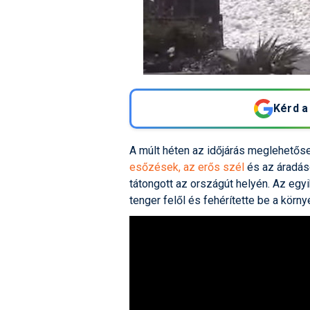
Kérd a
A múlt héten az időjárás meglehetőse
esőzések, az erős szél
és az áradás
tátongott az országút helyén. Az egy
tenger felől és fehérítette be a körny