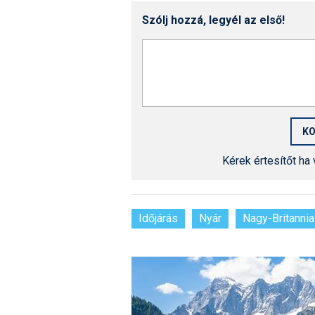
Szólj hozzá, legyél az első!
Kérek értesítőt ha
Időjárás
Nyár
Nagy-Britannia