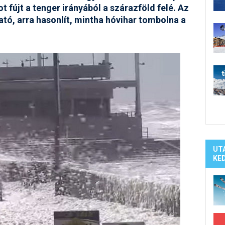
Síelé
t fújt a tenger irányából a szárazföld felé. Az
Mind
ató, arra hasonlít, mintha hóvihar tombolna a
A ho
Köte
UT
KE