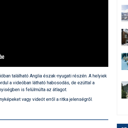
ióban található Anglia észak-nyugati részén. A helyiek
rdul a videóban látható habosodás, de ezúttal a
yiségben is felülmúlta az átlagot.
képeket vagy videót erről a ritka jelenségről.