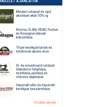
AKÜZLET AJÁNLATOK
Minden ruházat és cipő
akcióban akár 50%-ig
Atomic, ELAN, HEAD, Fischer
és Rossignol sílécek
kiárusítása
Thule kerékpártartók és
tetőboxok akciós áron
Sí- és snowboard ruházat
teljeskörű felújítása,
tisztítása, javítása és
méretre alakítása!
Használt síléc és használt
kerékpár beszámítása
További akciók