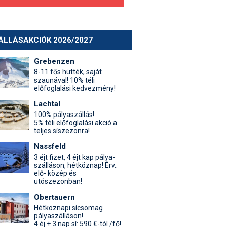
ÁLLÁSAKCIÓK 2026/2027
Grebenzen
8-11 fős hütték, saját
szaunával! 10% téli
előfoglalási kedvezmény!
Lachtal
100% pályaszállás!
5% téli előfoglalási akció a
teljes síszezonra!
Nassfeld
3 éjt fizet, 4 éjt kap pálya-
szálláson, hétköznap! Érv.:
elő- közép és
utószezonban!
Obertauern
Hétköznapi sícsomag
pályaszálláson!
4 éj + 3 nap sí: 590 €-tól /fő!