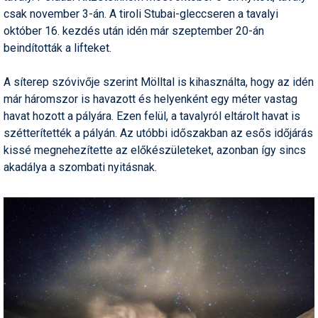
csak november 3-án. A tiroli Stubai-gleccseren a tavalyi
Humor
október 16. kezdés után idén már szeptember 20-án
Hütte
beindították a lifteket.
Ingatlan
A síterep szóvivője szerint Mölltal is kihasználta, hogy az idén
már háromszor is havazott és helyenként egy méter vastag
Interjúk
havat hozott a pályára. Ezen felül, a tavalyról eltárolt havat is
Játékok
szétterítették a pályán. Az utóbbi időszakban az esős időjárás
kissé megnehezítette az előkészületeket, azonban így sincs
Kerékpár
akadálya a szombati nyitásnak.
Korcsolya
Könyvajánló
Magazinok
Munkavállalás
Olvasnivaló