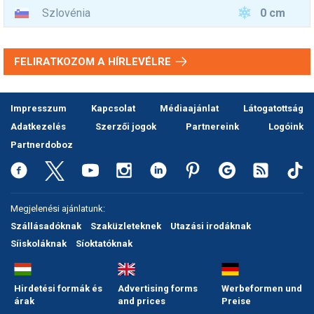
0 cm
Szlovénia
FELIRATKOZOM A HÍRLEVÉLRE
Impresszum
Kapcsolat
Médiaajánlat
Látogatottság
Adatkezelés
Szerzői jogok
Partnereink
Logóink
Partnerdoboz
Megjelenési ajánlatunk:
Szállásadóknak
Szaküzleteknek
Utazási irodáknak
Síiskoláknak
Síoktatóknak
Hirdetési formák és
Advertising forms
Werbeformen und
árak
and prices
Preise