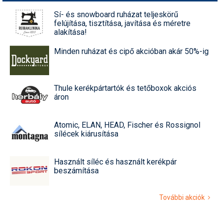
Sí- és snowboard ruházat teljeskörű
felújítása, tisztítása, javítása és méretre
alakítása!
Minden ruházat és cipő akcióban akár 50%-ig
Thule kerékpártartók és tetőboxok akciós
áron
Atomic, ELAN, HEAD, Fischer és Rossignol
sílécek kiárusítása
Használt síléc és használt kerékpár
beszámítása
További akciók