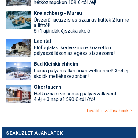
hétköznapokon 109 €-tól /éj!
Kreischberg - Murau
Újszerű, jacuzzis és szaunás hütték 2 km-re
a lifttől!
6+1 ajándék éjszaka akció!
Lachtal
Előfoglalási kedvezmény közvetlen
pályaszálláson az egész síszezonra!
Bad Kleinkirchheim
Luxus pályaszállás óriás wellnessel! 3=4 éj
akciók mellékszezonban!
Obertauern
Hétköznapi sícsomag pályaszálláson!
4 éj + 3 nap sí: 590 €-tól /fő!
További szállásakciók
SZAKÜZLET AJÁNLATOK