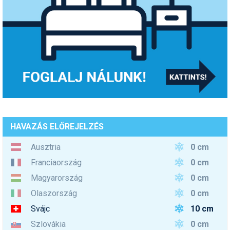
HAVAZÁS ELŐREJELZÉS
0 cm
Ausztria
0 cm
Franciaország
0 cm
Magyarország
0 cm
Olaszország
10 cm
Svájc
0 cm
Szlovákia