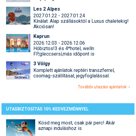
Les 2 Alpes
2027.01.22 - 2027.01.24
Kínálat: Alap szállásoktól a Luxus chaletekig!
Akciósan!
Kaprun
2026.12.03 - 2026.12.06
Hóbiztos!3 és 4*hotel, welln
FP,gleccsersí,más időpont is
3 Völgy
Komplett ajánlatok reptéri transzferrel,
csomag-szállításal, jegyfoglalással.
További utazási ajánlatok
UTASBIZTOSÍTÁS 10% KEDVEZMÉNNYEL
Kösd meg most, csak pár perc! Akár
aznapi induláshoz is.