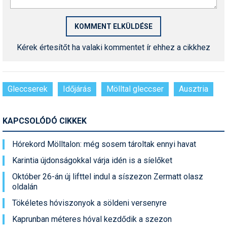
Termékajánló
Történelem
Kérek értesítőt ha valaki kommentet ír ehhez a cikkhez
Túrasí
Utasbiztosítás
Gleccserek
Időjárás
Mölltal gleccser
Ausztria
Utazási tippek
Védőfelszerelés
KAPCSOLÓDÓ CIKKEK
Wellness
Hórekord Mölltalon: még sosem tároltak ennyi havat
Karintia újdonságokkal várja idén is a síelőket
Október 26-án új lifttel indul a síszezon Zermatt olasz
oldalán
Tökéletes hóviszonyok a söldeni versenyre
Kaprunban méteres hóval kezdődik a szezon