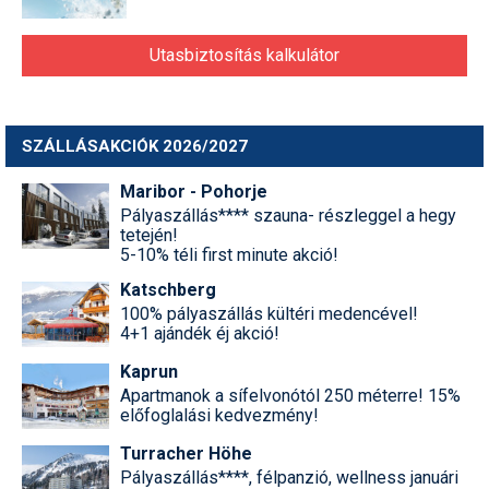
Utasbiztosítás kalkulátor
SZÁLLÁSAKCIÓK 2026/2027
Maribor - Pohorje
Pályaszállás**** szauna- részleggel a hegy
tetején!
5-10% téli first minute akció!
Katschberg
100% pályaszállás kültéri medencével!
4+1 ajándék éj akció!
Kaprun
Apartmanok a sífelvonótól 250 méterre! 15%
előfoglalási kedvezmény!
Turracher Höhe
Pályaszállás****, félpanzió, wellness januári