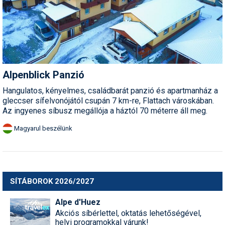
Alpenblick Panzió
Hangulatos, kényelmes, családbarát panzió és apartmanház a
gleccser sífelvonójától csupán 7 km-re, Flattach városkában.
Az ingyenes síbusz megállója a háztól 70 méterre áll meg.
Magyarul beszélünk
SÍTÁBOROK 2026/2027
Alpe d'Huez
Akciós síbérlettel, oktatás lehetőségével,
helyi programokkal várunk!