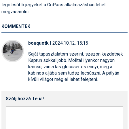
Síruházat
legolcsóbb jegyeket a GoPass alkalmazásban lehet
megvásárolni.
Síszerviz
Sítechnika
KOMMENTEK
Síugrás
bouquetk
| 2024.10.12. 15:15
Snowboard
Saját tapasztalatom szerint, szezon kezdetnek
Snowboardfelszerelés
Kaprun sokkal jobb. Mölltal ilyenkor nagyon
karcsú, van a kis gleccser és ennyi, még a
Sportorvos
kabinos aljába sem tudsz lecsúszni. A pályán
kívüli világot még el lehet felejteni.
Szakértők
Szánkó
Szólj hozzá Te is!
Szótárak
Telemark
Téli sportok