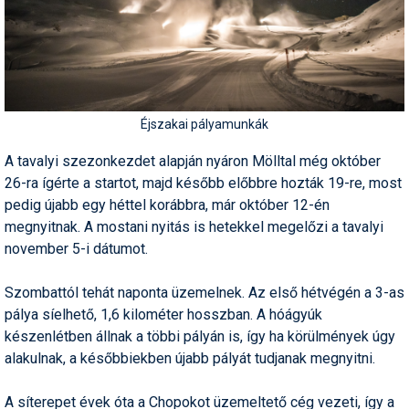
Pályázatok
Portálinfo
Rajzok
Síbérletárak
Éjszakai pályamunkák
Síbörze
A tavalyi szezonkezdet alapján nyáron Mölltal még október
26-ra ígérte a startot, majd később előbbre hozták 19-re, most
Sícipő
pedig újabb egy héttel korábbra, már október 12-én
megnyitnak. A mostani nyitás is hetekkel megelőzi a tavalyi
Sífelszerelés
november 5-i dátumot.
Sífutás
Szombattól tehát naponta üzemelnek. Az első hétvégén a 3-as
Síléc
pálya síelhető, 1,6 kilométer hosszban. A hóágyúk
készenlétben állnak a többi pályán is, így ha körülmények úgy
Símánia
alakulnak, a későbbiekben újabb pályát tudjanak megnyitni.
Síoktatás
A síterepet évek óta a Chopokot üzemeltető cég vezeti, így a