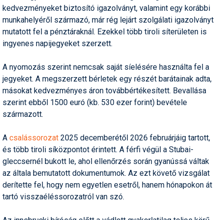
kedvezményeket biztosító igazolványt, valamint egy korábbi
Humor
munkahelyéről származó, már rég lejárt szolgálati igazolványt
Hütte
mutatott fel a pénztáraknál. Ezekkel több tiroli síterületen is
ingyenes napijegyeket szerzett.
Ingatlan
A nyomozás szerint nemcsak saját síelésére használta fel a
Interjúk
jegyeket. A megszerzett bérletek egy részét barátainak adta,
Játékok
másokat kedvezményes áron továbbértékesített. Bevallása
szerint ebből 1500 euró (kb. 530 ezer forint) bevétele
Kerékpár
származott.
Korcsolya
A
csalássorozat
2025 decemberétől 2026 februárjáig tartott,
Könyvajánló
és több tiroli síközpontot érintett. A férfi végül a Stubai-
gleccsernél bukott le, ahol ellenőrzés során gyanússá váltak
Magazinok
az általa bemutatott dokumentumok. Az ezt követő vizsgálat
derítette fel, hogy nem egyetlen esetről, hanem hónapokon át
Munkavállalás
tartó visszaéléssorozatról van szó.
Olvasnivaló