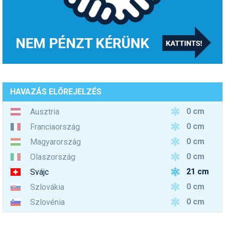
HAVAZÁS ELŐREJELZÉS
0 cm
Ausztria
0 cm
Franciaország
0 cm
Magyarország
0 cm
Olaszország
21 cm
Svájc
0 cm
Szlovákia
0 cm
Szlovénia