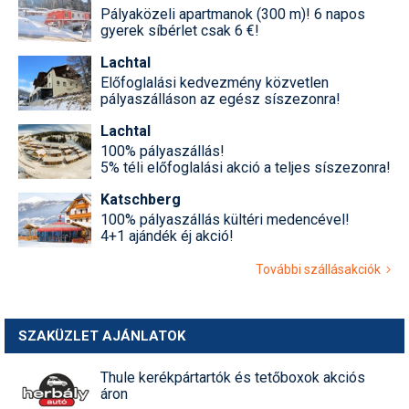
Pályaközeli apartmanok (300 m)! 6 napos
gyerek síbérlet csak 6 €!
Lachtal
Előfoglalási kedvezmény közvetlen
pályaszálláson az egész síszezonra!
Lachtal
100% pályaszállás!
5% téli előfoglalási akció a teljes síszezonra!
Katschberg
100% pályaszállás kültéri medencével!
4+1 ajándék éj akció!
További szállásakciók
SZAKÜZLET AJÁNLATOK
Thule kerékpártartók és tetőboxok akciós
áron