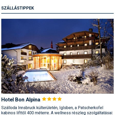
SZÁLLÁSTIPPEK
Termékajánló
Történelem
Túrasí
Utasbiztosítás
Utazási tippek
Védőfelszerelés
Wellness
Hotel Bon
Alpina
Szálloda Innsbruck külterületén, Iglsben, a Patscherkofel
kabinos lifttől 400 méterre. A wellness részleg szolgáltatásai: