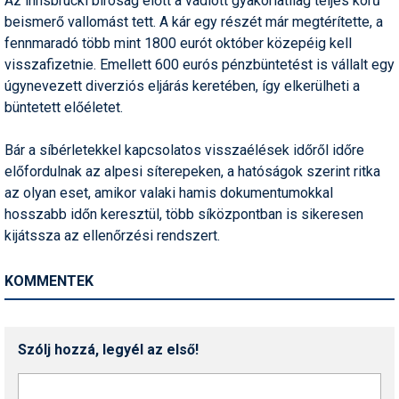
Az innsbrucki bíróság előtt a vádlott gyakorlatilag teljes körű
Pályázatok
beismerő vallomást tett. A kár egy részét már megtérítette, a
fennmaradó több mint 1800 eurót október közepéig kell
Portálinfo
visszafizetnie. Emellett 600 eurós pénzbüntetést is vállalt egy
Rajzok
úgynevezett diverziós eljárás keretében, így elkerülheti a
büntetett előéletet.
Síbérletárak
Bár a síbérletekkel kapcsolatos visszaélések időről időre
Síbörze
előfordulnak az alpesi síterepeken, a hatóságok szerint ritka
Sícipő
az olyan eset, amikor valaki hamis dokumentumokkal
hosszabb időn keresztül, több síközpontban is sikeresen
Sífelszerelés
kijátssza az ellenőrzési rendszert.
Sífutás
KOMMENTEK
Síléc
Símánia
Szólj hozzá, legyél az első!
Síoktatás