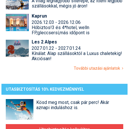
A világ legnagyobb síterepe, az itteni legjobb
szállásokkal, mégis jó áron!
Kaprun
2026.12.03 - 2026.12.06
Hóbiztos!3 és 4*hotel, welln
FP,gleccsersí,más időpont is
Les 2 Alpes
2027.01.22 - 2027.01.24
Kínálat: Alap szállásoktól a Luxus chaletekig!
Akciósan!
További utazási ajánlatok
UTASBIZTOSÍTÁS 10% KEDVEZMÉNNYEL
Kösd meg most, csak pár perc! Akár
aznapi induláshoz is.