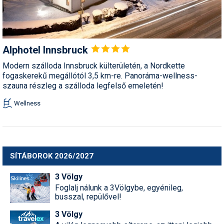
Alphotel
Innsbruck
Modern szálloda Innsbruck külterületén, a Nordkette
fogaskerekű megállótól 3,5 km-re. Panoráma-wellness-
szauna részleg a szálloda legfelső emeletén!
Wellness
SÍTÁBOROK 2026/2027
3 Völgy
Foglalj nálunk a 3Völgybe, egyénileg,
busszal, repülővel!
3 Völgy