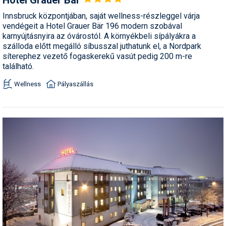
Innsbruck központjában, saját wellness-részleggel várja
vendégeit a Hotel Grauer Bär 196 modern szobával
karnyújtásnyira az óvárostól. A környékbeli sípályákra a
szálloda előtt megálló síbusszal juthatunk el, a Nordpark
síterephez vezető fogaskerekű vasút pedig 200 m-re
található.
Wellness
Pályaszállás