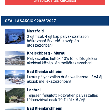
Utasbiztosítás kalkulátor
SZÁLLÁSAKCIÓK 2026/2027
Nassfeld
3 éjt fizet, 4 éjt kap pálya- szálláson,
hétköznap! Érv.: elő- közép és
utószezonban!
Kreischberg - Murau
Pályaszállás hütték 10% téli előfoglalási
akcióval közép- és mellékszezonban!
Bad Kleinkirchheim
Luxus pályaszállás óriás wellnessel! 3=4 éj
akciók mellékszezonban!
Lachtal
Teljesen felújított, közvetlen pályaszállás
félpanzióval csak 70 €-tól /fő /éj!
Bad Kleinkirchheim