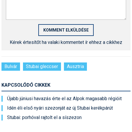
Síruházat
Síszerviz
Sítechnika
Síugrás
Kérek értesítőt ha valaki kommentet ír ehhez a cikkhez
Snowboard
Snowboardfelszerelés
Bulvár
Stubai gleccser
Ausztria
Sportorvos
Szakértők
KAPCSOLÓDÓ CIKKEK
Szánkó
Újabb júniusi havazás érte el az Alpok magasabb régióit
Szótárak
Idén éli első nyári szezonját az új Stubai kerékpárút
Stubai: porhóval rajtolt el a síszezon
Telemark
Téli sportok