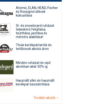
Atomic, ELAN, HEAD, Fischer
és Rossignol sílécek
kiárusítása
Sí- és snowboard ruházat
teljeskörű felújítása,
tisztítása, javítása és
méretre alakítása!
Thule kerékpártartók és
tetőboxok akciós áron
Minden ruházat és cipő
akcióban akár 50%-ig
Használt síléc és használt
kerékpár beszámítása
További akciók