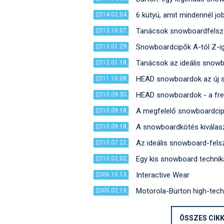
6 kütyü, amit mindennél jo
2014.02.04.
Tanácsok snowboardfelsze
2013.10.07.
Snowboardcipők A-tól Z-i
2013.01.29.
Tanácsok az ideális snow
2012.01.18.
HEAD snowboardok az új 
2011.10.08.
HEAD snowboardok - a frees
2010.09.30.
A megfelelő snowboardcip
2010.09.18.
A snowboardkötés kiválas
2010.09.18.
Az ideális snowboard-fels
2010.07.22.
Egy kis snowboard technik
2010.02.02.
Interactive Wear
2006.10.13.
Motorola-Burton high-tec
2005.02.19.
ÖSSZES CIKK