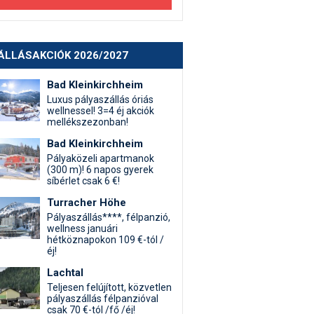
ÁLLÁSAKCIÓK 2026/2027
Bad Kleinkirchheim
Luxus pályaszállás óriás
wellnessel! 3=4 éj akciók
mellékszezonban!
Bad Kleinkirchheim
Pályaközeli apartmanok
(300 m)! 6 napos gyerek
síbérlet csak 6 €!
Turracher Höhe
Pályaszállás****, félpanzió,
wellness januári
hétköznapokon 109 €-tól /
éj!
Lachtal
Teljesen felújított, közvetlen
pályaszállás félpanzióval
csak 70 €-tól /fő /éj!