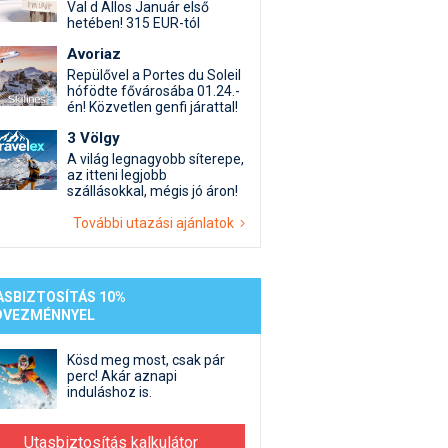
st kiegészítő sportok: bringa, szörf, stb.
Akciók
Új termékek
Val d Allos Január első
hetében! 315 EUR-tól
en egyéb síeléshez kapcsolódó téma
Termékkereső
Avoriaz
nlappal kapcsolatos kérdések és válaszok
Repülővel a Portes du Soleil
tlen beszélgetések
hófödte fővárosába 01.24.-
én! Közvetlen genfi járattal!
3 Völgy
A világ legnagyobb síterepe,
az itteni legjobb
szállásokkal, mégis jó áron!
További utazási ajánlatok
ASBIZTOSÍTÁS 10%
DVEZMÉNNYEL
Kösd meg most, csak pár
perc! Akár aznapi
induláshoz is.
Utasbiztosítás kalkulátor