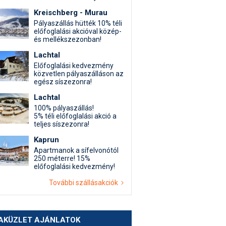
Kreischberg - Murau
Pályaszállás hütték 10% téli
előfoglalási akcióval közép-
és mellékszezonban!
Lachtal
Előfoglalási kedvezmény
közvetlen pályaszálláson az
egész síszezonra!
Lachtal
100% pályaszállás!
5% téli előfoglalási akció a
teljes síszezonra!
Kaprun
Apartmanok a sífelvonótól
250 méterre! 15%
előfoglalási kedvezmény!
További szállásakciók
AKÜZLET AJÁNLATOK