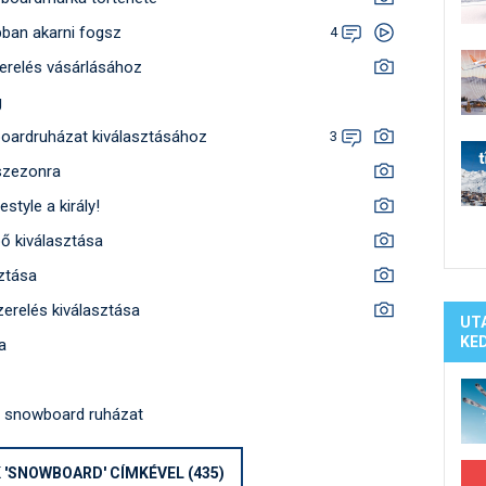
Síelé
bban akarni fogsz
Mind
4
A ho
relés vásárlásához
Köte
g
boardruházat kiválasztásához
3
szezonra
tyle a király!
ő kiválasztása
ztása
zerelés kiválasztása
UT
KE
a
h snowboard ruházat
 'SNOWBOARD' CÍMKÉVEL (435)