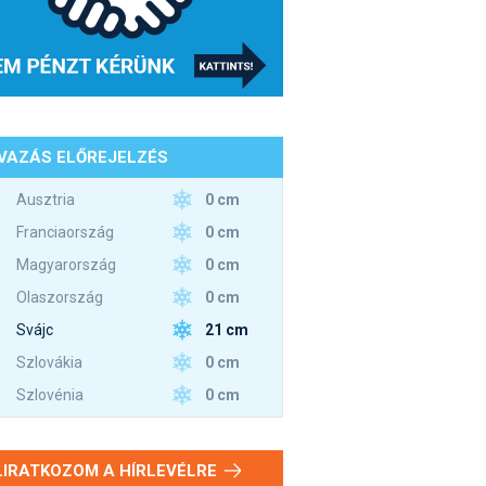
VAZÁS ELŐREJELZÉS
0 cm
Ausztria
0 cm
Franciaország
0 cm
Magyarország
0 cm
Olaszország
21 cm
Svájc
0 cm
Szlovákia
0 cm
Szlovénia
LIRATKOZOM A HÍRLEVÉLRE