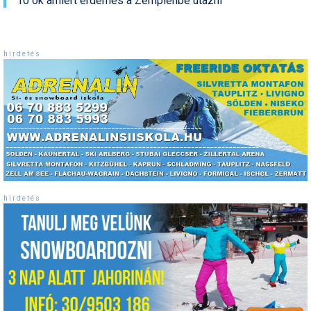
10 ok amiért érdemes a Zemplénbe utazni
Termékajánló
Történelem
h i r d e t é s
Túrasí
Utasbiztosítás
Utazási tippek
Védőfelszerelés
Wellness
h i r d e t é s