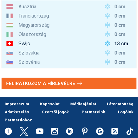
0 cm
Ausztria
0 cm
Franciaország
0 cm
Magyarország
0 cm
Olaszország
13 cm
Svájc
0 cm
Szlovákia
0 cm
Szlovénia
FELIRATKOZOM A HÍRLEVÉLRE
Impresszum
Kapcsolat
Médiaajánlat
Látogatottság
Adatkezelés
Szerzői jogok
Partnereink
Logóink
Partnerdoboz