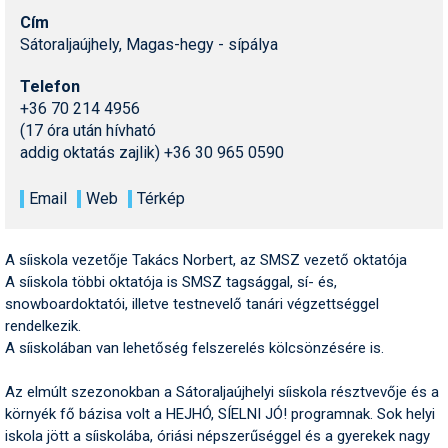
Pályázatok
Cím
Sátoraljaújhely, Magas-hegy - sípálya
Portálinfo
Telefon
Rajzok
+36 70 214 4956
(17 óra után hívható
Síbérletárak
addig oktatás zajlik) +36 30 965 0590
Síbörze
Email
Web
Térkép
Sícipő
Sífelszerelés
A síiskola vezetője Takács Norbert, az SMSZ vezető oktatója
A síiskola többi oktatója is SMSZ tagsággal, sí- és,
Sífutás
snowboardoktatói, illetve testnevelő tanári végzettséggel
rendelkezik.
Síléc
A síiskolában van lehetőség felszerelés kölcsönzésére is.
Símánia
Az elmúlt szezonokban a Sátoraljaújhelyi síiskola résztvevője és a
Síoktatás
környék fő bázisa volt a HEJHÓ, SÍELNI JÓ! programnak. Sok helyi
iskola jött a síiskolába, óriási népszerűséggel és a gyerekek nagy