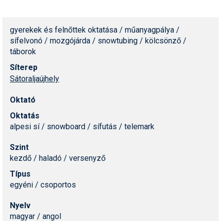
Humor
Hütte
gyerekek és felnőttek oktatása / műanyagpálya /
sífelvonó / mozgójárda / snowtubing / kölcsönző /
Ingatlan
táborok
Síterep
Interjúk
Sátoraljaújhely
Játékok
Oktató
Kerékpár
Oktatás
alpesi sí / snowboard / sífutás / telemark
Korcsolya
Szint
Könyvajánló
kezdő / haladó / versenyző
Magazinok
Típus
egyéni / csoportos
Munkavállalás
Nyelv
Olvasnivaló
magyar / angol