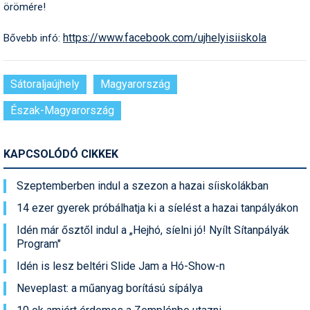
Síruházat
örömére!
Síszerviz
https://www.facebook.com/ujhelyisiiskola
Bővebb infó:
Sítechnika
Sátoraljaújhely
Magyarország
Síugrás
Észak-Magyarország
Snowboard
Snowboardfelszerelés
KAPCSOLÓDÓ CIKKEK
Sportorvos
Szeptemberben indul a szezon a hazai síiskolákban
Szakértők
14 ezer gyerek próbálhatja ki a síelést a hazai tanpályákon
Szánkó
Idén már ősztől indul a „Hejhó, síelni jó! Nyílt Sítanpályák
Program"
Szótárak
Idén is lesz beltéri Slide Jam a Hó-Show-n
Telemark
Neveplast: a műanyag borítású sípálya
Téli sportok