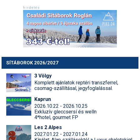
h i r d e t é s
SÍTÁBOROK 2026/2027
3 Völgy
Komplett ajánlatok reptéri transzferrel,
csomag-szállításal, jegyfoglalással.
Kaprun
2026.10.22 - 2026.10.25
Exkluzív gleccsersí és welln
4*hotel, gourmet FP
Les 2 Alpes
2027.01.22 - 2027.01.24
Kínálat: Alap szállásoktól a Luxus chaletekig!