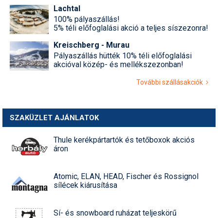
Lachtal
100% pályaszállás!
5% téli előfoglalási akció a teljes síszezonra!
Kreischberg - Murau
Pályaszállás hütték 10% téli előfoglalási
akcióval közép- és mellékszezonban!
További szállásakciók
SZAKÜZLET AJÁNLATOK
Thule kerékpártartók és tetőboxok akciós
áron
Atomic, ELAN, HEAD, Fischer és Rossignol
sílécek kiárusítása
Sí- és snowboard ruházat teljeskörű