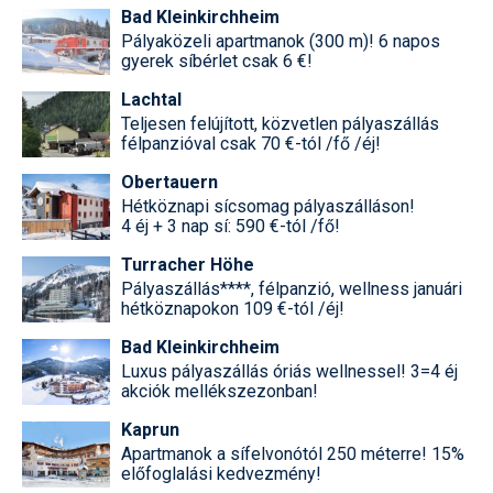
Bad Kleinkirchheim
Pályaközeli apartmanok (300 m)! 6 napos
gyerek síbérlet csak 6 €!
Lachtal
Teljesen felújított, közvetlen pályaszállás
félpanzióval csak 70 €-tól /fő /éj!
Obertauern
Hétköznapi sícsomag pályaszálláson!
4 éj + 3 nap sí: 590 €-tól /fő!
Turracher Höhe
Pályaszállás****, félpanzió, wellness januári
hétköznapokon 109 €-tól /éj!
Bad Kleinkirchheim
Luxus pályaszállás óriás wellnessel! 3=4 éj
akciók mellékszezonban!
Kaprun
Apartmanok a sífelvonótól 250 méterre! 15%
előfoglalási kedvezmény!