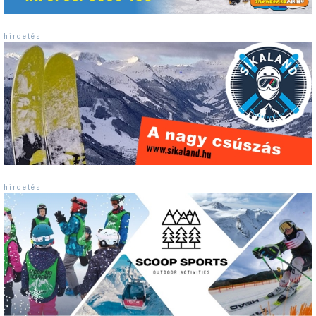
h i r d e t é s
h i r d e t é s