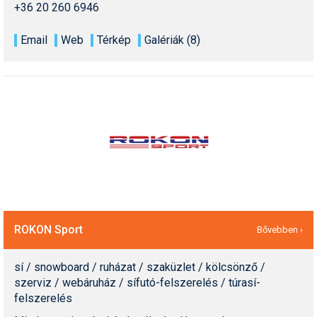
+36 20 260 6946
Humor
Email
Web
Térkép
Galériák (8)
Hütte
Ingatlan
Interjúk
Játékok
Kerékpár
Korcsolya
Könyvajánló
ROKON Sport
Bővebben ›
Magazinok
sí / snowboard / ruházat / szaküzlet / kölcsönző /
Munkavállalás
szerviz / webáruház / sífutó-felszerelés / túrasí-
Olvasnivaló
felszerelés