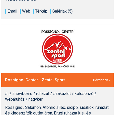
Email
Web
Térkép
Galériák (5)
Rossignol Center - Zentai Sport
Bővebben ›
sí / snowboard / ruházat / szaküzlet / kölcsönző /
webáruház / nagyker
Rossignol, Salomon, Atomic síléc, sícipő, sisakok, ruházat
és kiegészítők outlet áron. Brugi ruházat kis- és