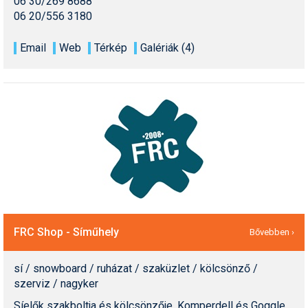
06 30/269 8688
06 20/556 3180
Email
Web
Térkép
Galériák (4)
FRC Shop - Síműhely
Bővebben ›
sí / snowboard / ruházat / szaküzlet / kölcsönző /
szerviz / nagyker
Síelők szakboltja és kölcsönzője. Komperdell és Goggle