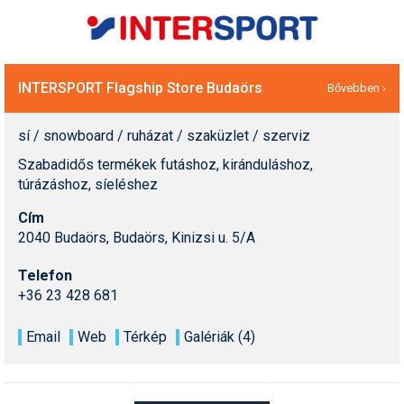
INTERSPORT Flagship Store Budaörs
Bővebben ›
sí / snowboard / ruházat / szaküzlet / szerviz
Szabadidős termékek futáshoz, kiránduláshoz,
túrázáshoz, síeléshez
Cím
2040 Budaörs, Budaörs, Kinizsi u. 5/A
Telefon
+36 23 428 681
Email
Web
Térkép
Galériák (4)