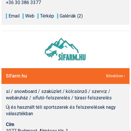
+36 30 386 3377
Email
Web
Térkép
Galériák (2)
Sífarm.hu
Bővebben ›
sí / snowboard / szaküzlet / kölcsönző / szerviz /
webáruház / sífutó-felszerelés / túrasí-felszerelés
Új és használt téli sportszerek és felszerelések nagy
választékban
Cím
1077 Budapest, Almássy tér. 1.