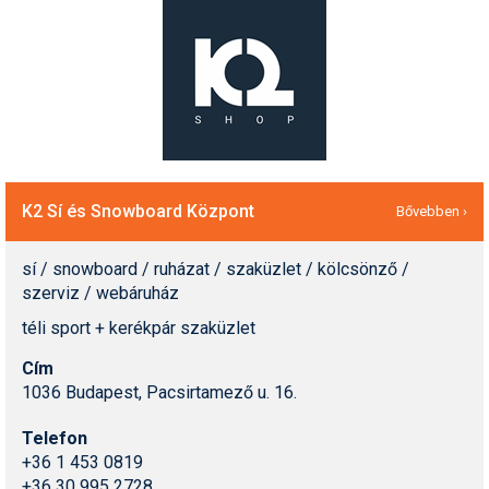
K2 Sí és Snowboard Központ
Bővebben ›
sí / snowboard / ruházat / szaküzlet / kölcsönző /
szerviz / webáruház
téli sport + kerékpár szaküzlet
Cím
1036 Budapest, Pacsirtamező u. 16.
Telefon
+36 1 453 0819
+36 30 995 2728