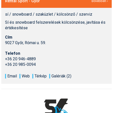
Rental Sport - Győr
Bővebben ›
sí / snowboard / szaküzlet / kölcsönző / szerviz
Sí és snowboard felszerelések kölcsönzése, javítása és
értékesítése
Cím
9027 Győr, Római u. 59.
Telefon
+36 20 946-4889
+36 20 985-0094
Email
Web
Térkép
Galériák (2)