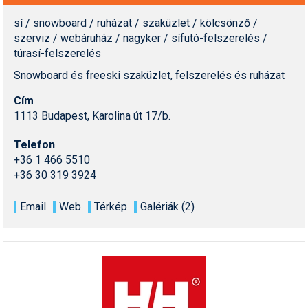
Síruházat
sí / snowboard / ruházat / szaküzlet / kölcsönző /
Síszerviz
szerviz / webáruház / nagyker / sífutó-felszerelés /
túrasí-felszerelés
Sítechnika
Snowboard és freeski szaküzlet, felszerelés és ruházat
Síugrás
Cím
Snowboard
1113 Budapest, Karolina út 17/b.
Snowboardfelszerelés
Telefon
+36 1 466 5510
Sportorvos
+36 30 319 3924
Szakértők
Email
Web
Térkép
Galériák (2)
Szánkó
Szótárak
Telemark
Téli sportok