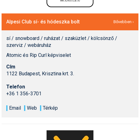
Alpesi Club sí- és hódeszka bolt
Bővebben ›
sí / snowboard / ruházat / szaküzlet / kölcsönző /
szerviz / webáruház
Atomic és Rip Curl képviselet
Cím
1122 Budapest, Krisztina krt. 3.
Telefon
+36 1 356-3701
Email
Web
Térkép