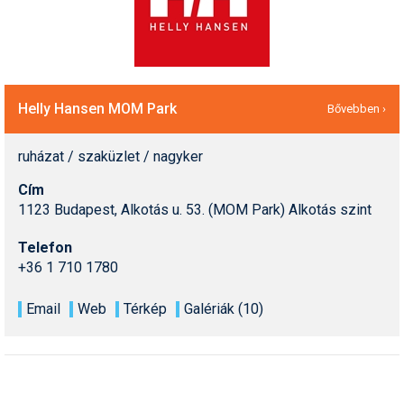
Termékajánló
Történelem
Túrasí
Helly Hansen MOM Park
Bővebben ›
Utasbiztosítás
ruházat / szaküzlet / nagyker
Utazási tippek
Cím
1123 Budapest, Alkotás u. 53. (MOM Park) Alkotás szint
Védőfelszerelés
Telefon
Wellness
+36 1 710 1780
Email
Web
Térkép
Galériák (10)