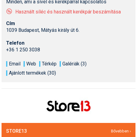
Minden, ami a sível és kerékpárral kapcsolatos
Pályázatok
Használt síléc és használt kerékpár beszámítása
Portálinfo
Cím
Rajzok
1039 Budapest, Mátyás király út 6.
Síbérletárak
Telefon
+36 1 250 3038
Síbörze
Email
Web
Térkép
Galériák (3)
Sícipő
Ajánlott termékek (30)
Sífelszerelés
Sífutás
Síléc
Símánia
Síoktatás
STORE13
Bővebben ›