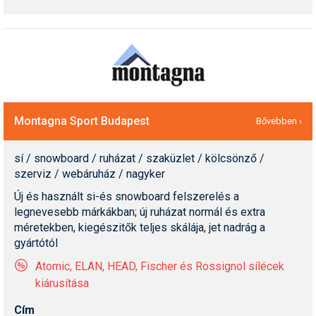
Montagna Sport Budapest
Bővebben ›
sí / snowboard / ruházat / szaküzlet / kölcsönző /
szerviz / webáruház / nagyker
Új és használt si-és snowboard felszerelés a
legnevesebb márkákban; új ruházat normál és extra
méretekben, kiegészitők teljes skálája, jet nadrág a
gyártótól
Atomic, ELAN, HEAD, Fischer és Rossignol sílécek
kiárusítása
Cím