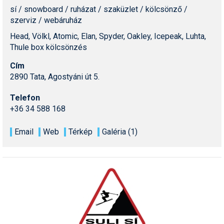
sí / snowboard / ruházat / szaküzlet / kölcsönző /
szerviz / webáruház
Head, Völkl, Atomic, Elan, Spyder, Oakley, Icepeak, Luhta,
Thule box kölcsönzés
Cím
2890 Tata, Agostyáni út 5.
Telefon
+36 34 588 168
Email
Web
Térkép
Galéria (1)