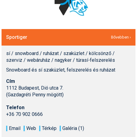
Sportiger
Bővebben ›
sí / snowboard / ruházat / szaküzlet / kölcsönző /
szerviz / webáruház / nagyker / túrasí-felszerelés
Snowboard és sí szaküzlet, felszerelés és ruházat
Cím
1112 Budapest, Dió utca 7.
(Gazdagréti Penny mögött)
Telefon
+36 70 902 0666
Email
Web
Térkép
Galéria (1)