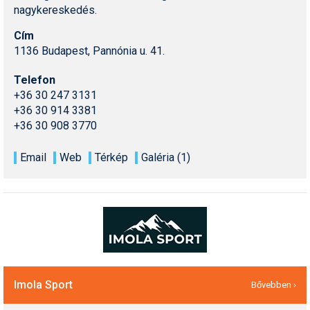
nagykereskedés.
Cím
1136 Budapest, Pannónia u. 41.
Telefon
+36 30 247 3131
+36 30 914 3381
+36 30 908 3770
Email
Web
Térkép
Galéria (1)
Imola Sport
Bővebben ›