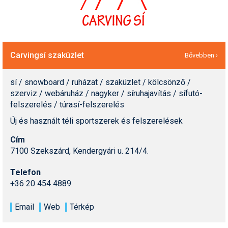
Carvingsí szaküzlet
Bővebben ›
sí / snowboard / ruházat / szaküzlet / kölcsönző /
szerviz / webáruház / nagyker / síruhajavítás / sífutó-
felszerelés / túrasí-felszerelés
Új és használt téli sportszerek és felszerelések
Cím
7100 Szekszárd, Kendergyári u. 214/4.
Telefon
+36 20 454 4889
Email
Web
Térkép