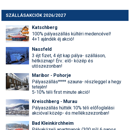
SZÁLLÁSAKCIÓK 2026/2027
Katschberg
100% pályaszállás kültéri medencével!
4+1 ajándék éj akció!
Nassfeld
3 éjt fizet, 4 éjt kap pálya- szálláson,
hétköznap! Érv.: elő- közép és
utószezonban!
Maribor - Pohorje
Pályaszállás**** szauna- részleggel a hegy
tetején!
5-10% téli first minute akció!
Kreischberg - Murau
Pályaszállás hütték 10% téli előfoglalási
akcióval közép- és mellékszezonban!
Bad Kleinkirchheim
Pályaközeli apartmanok (300 m)! 6 napos