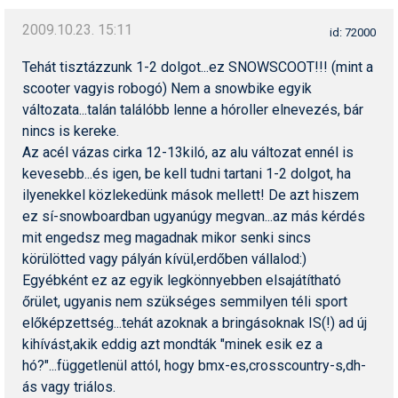
Humor
2009.10.23. 15:11
id: 72000
Hütte
Tehát tisztázzunk 1-2 dolgot...ez SNOWSCOOT!!! (mint a
scooter vagyis robogó) Nem a snowbike egyik
Ingatlan
változata...talán találóbb lenne a hóroller elnevezés, bár
Interjúk
nincs is kereke.
Az acél vázas cirka 12-13kiló, az alu változat ennél is
Játékok
kevesebb...és igen, be kell tudni tartani 1-2 dolgot, ha
ilyenekkel közlekedünk mások mellett! De azt hiszem
Kerékpár
ez sí-snowboardban ugyanúgy megvan...az más kérdés
Korcsolya
mit engedsz meg magadnak mikor senki sincs
körülötted vagy pályán kívül,erdőben vállalod:)
Könyvajánló
Egyébként ez az egyik legkönnyebben elsajátítható
őrület, ugyanis nem szükséges semmilyen téli sport
Magazinok
előképzettség...tehát azoknak a bringásoknak IS(!) ad új
Munkavállalás
kihívást,akik eddig azt mondták "minek esik ez a
hó?"...függetlenül attól, hogy bmx-es,crosscountry-s,dh-
Olvasnivaló
ás vagy triálos.