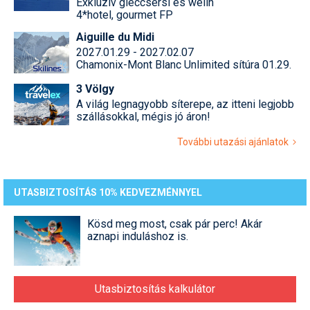
Exkluzív gleccsersí és welln
4*hotel, gourmet FP
Aiguille du Midi
2027.01.29 - 2027.02.07
Chamonix-Mont Blanc Unlimited sítúra 01.29.
3 Völgy
A világ legnagyobb síterepe, az itteni legjobb
szállásokkal, mégis jó áron!
További utazási ajánlatok
UTASBIZTOSÍTÁS 10% KEDVEZMÉNNYEL
Kösd meg most, csak pár perc! Akár
aznapi induláshoz is.
Utasbiztosítás kalkulátor