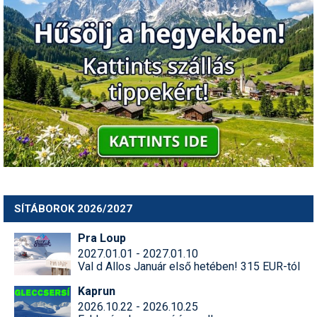
Termékajánló
Történelem
Túrasí
Utasbiztosítás
Utazási tippek
Védőfelszerelés
Wellness
SÍTÁBOROK 2026/2027
Pra Loup
2027.01.01 - 2027.01.10
Val d Allos Január első hetében! 315 EUR-tól
Kaprun
2026.10.22 - 2026.10.25