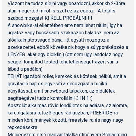
Viszont ha tudsz síelni vagy boardozni, akkor kb 2-3óra
Pályázatok
után megérted miről is szól ez az egész... A totális
Portálinfo
szabad mozgás! KI KELL PRÓBÁLNI!!!!
A snowbike-al ellentétben erre nem lehet ráülni, így ha
Rajzok
ugratsz vagy buckásabb szakaszon haladsz, nem az
ülőalkalmatosságod bánja...itt együtt mozogsz a
Síbérletárak
szerkezettel, ebből következik hogy a súlypontképzés a
Síbörze
LÉNYEG...akár egy biciklin:) (ott sem úgy landolsz hogy
seggel tompítod tested tehetetlenségét-azért van a
Sícipő
lábad a pedálon)
TEHÁT igazából roller, kerekek és kötések nélkül, amit a
Sífelszerelés
gravitáció hajt és egyesíti a símozgást a bicikli
Sífutás
irányítással, amit snowboard talpakon, az oldalélek
segítségével tudsz kontrollálni! 3 IN 1 :)
Síléc
Abszolút alkalmas rövid lendületes haladásra, szlalomra,
karcolgatásra tetszőleges rádiuszban, FREERIDE-ra
Símánia
minden körülmények között, freestyle-ra és nagy-nagy
Síoktatás
repkedésekre...
Megjegyzem első magyar találka élményem Schladming