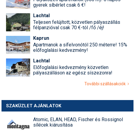
gyerek síbérlet csak 6 €!
Lachtal
Teljesen felújított, közvetlen pályaszállás
félpanzióval csak 70 €-tól /fő /éj!
Kaprun
Apartmanok a sífelvonótól 250 méterre! 15%
előfoglalási kedvezmény!
Lachtal
Előfoglalási kedvezmény közvetlen
pályaszálláson az egész síszezonra!
További szállásakciók
SZAKÜZLET AJÁNLATOK
Atomic, ELAN, HEAD, Fischer és Rossignol
sílécek kiárusítása