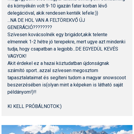
Síruházat
és környékén volt 9-10 igazán fater korban lévő
delegációval, akik rendesen kenték lefele:))
Síszerviz
...NA DE HOL VAN A FELTÖREKVŐ ÚJ
Sítechnika
GENERÁCIÓ????????
Szívesen kovácsolnék egy brigádot,akik telente
Síugrás
elmennek 1-2 hétre jó terepekre, mert ugye azt mindenki
tudja, hogy csapatban a legjobb...DE EGYEDÜL KEVÉS
Snowboard
VAGYOK!
Snowboardfelszerelés
Akit érdekel ez a hazai köztudatban újdonságnak
számító sport...azzal szívesen megosztom
Sportorvos
tapasztalataimat és segíteni tudom a magyar snowscoot
beszerzésében is(olyan mint a képeken is látható saját
Szakértők
példányom!)!!
Szánkó
KI KELL PRÓBÁLNOTOK:)
Szótárak
Telemark
Téli sportok