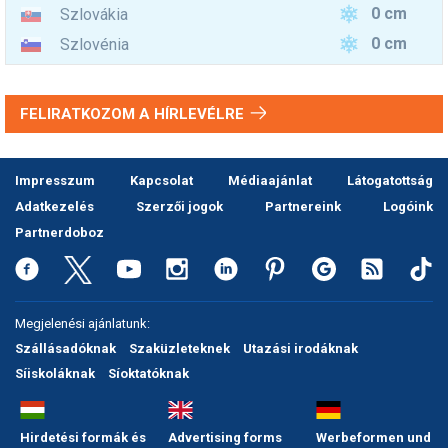
0 cm
Szlovákia
0 cm
Szlovénia
FELIRATKOZOM A HÍRLEVÉLRE
Impresszum
Kapcsolat
Médiaajánlat
Látogatottság
Adatkezelés
Szerzői jogok
Partnereink
Logóink
Partnerdoboz
Megjelenési ajánlatunk:
Szállásadóknak
Szaküzleteknek
Utazási irodáknak
Síiskoláknak
Síoktatóknak
Hirdetési formák és
Advertising forms
Werbeformen und