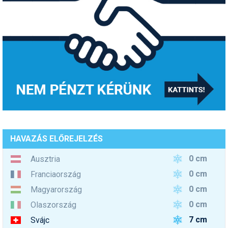
HAVAZÁS ELŐREJELZÉS
0 cm
Ausztria
0 cm
Franciaország
0 cm
Magyarország
0 cm
Olaszország
7 cm
Svájc