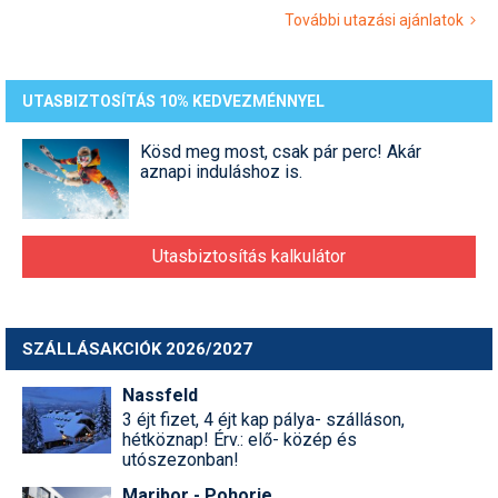
További utazási ajánlatok
UTASBIZTOSÍTÁS 10% KEDVEZMÉNNYEL
Kösd meg most, csak pár perc! Akár
aznapi induláshoz is.
Utasbiztosítás kalkulátor
SZÁLLÁSAKCIÓK 2026/2027
Nassfeld
3 éjt fizet, 4 éjt kap pálya- szálláson,
hétköznap! Érv.: elő- közép és
utószezonban!
Maribor - Pohorje