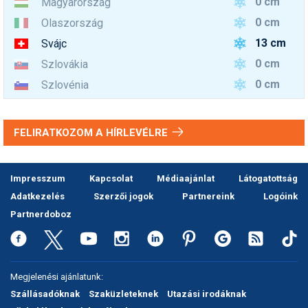
0 cm
Magyarország
0 cm
Olaszország
13 cm
Svájc
0 cm
Szlovákia
0 cm
Szlovénia
FELIRATKOZOM A HÍRLEVÉLRE
Impresszum
Kapcsolat
Médiaajánlat
Látogatottság
Adatkezelés
Szerzői jogok
Partnereink
Logóink
Partnerdoboz
Megjelenési ajánlatunk:
Szállásadóknak
Szaküzleteknek
Utazási irodáknak