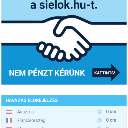
HAVAZÁS ELŐREJELZÉS
0 cm
Ausztria
0 cm
Franciaország