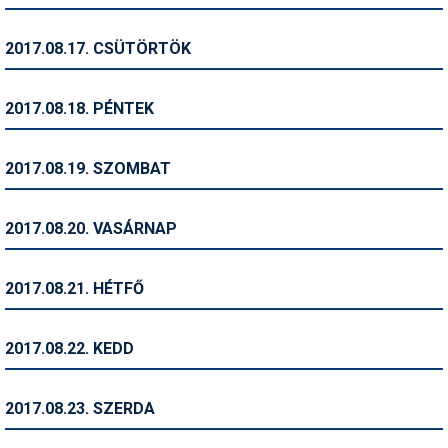
Síruházat
Síszerviz
2017.08.17. CSÜTÖRTÖK
Sítechnika
2017.08.18. PÉNTEK
Síugrás
Snowboard
2017.08.19. SZOMBAT
Snowboardfelszerelés
2017.08.20. VASÁRNAP
Sportorvos
Szakértők
2017.08.21. HÉTFŐ
Szánkó
2017.08.22. KEDD
Szótárak
Telemark
2017.08.23. SZERDA
Téli sportok