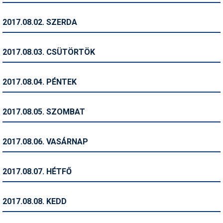
Humor
2017.08.02. SZERDA
Hütte
Ingatlan
2017.08.03. CSÜTÖRTÖK
Interjúk
2017.08.04. PÉNTEK
Játékok
Kerékpár
2017.08.05. SZOMBAT
Korcsolya
2017.08.06. VASÁRNAP
Könyvajánló
Magazinok
2017.08.07. HÉTFŐ
Munkavállalás
2017.08.08. KEDD
Olvasnivaló