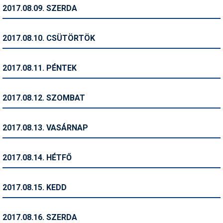
Pályázatok
2017.08.09. SZERDA
Portálinfo
2017.08.10. CSÜTÖRTÖK
Rajzok
Síbérletárak
2017.08.11. PÉNTEK
Síbörze
2017.08.12. SZOMBAT
Sícipő
Sífelszerelés
2017.08.13. VASÁRNAP
Sífutás
2017.08.14. HÉTFŐ
Síléc
Símánia
2017.08.15. KEDD
Síoktatás
2017.08.16. SZERDA