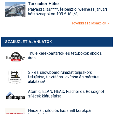
Turracher Höhe
Pályaszállás****, félpanzió, wellness januári
hétköznapokon 109 €-tól /éj!
További szállásakciók
SZAKÜZLET AJÁNLATOK
Thule kerékpártartók és tetőboxok akciós
áron
Sí- és snowboard ruházat teljeskörű
felújítása, tisztítása, javítása és méretre
alakítása!
Atomic, ELAN, HEAD, Fischer és Rossignol
sílécek kiárusítása
Használt síléc és használt kerékpár