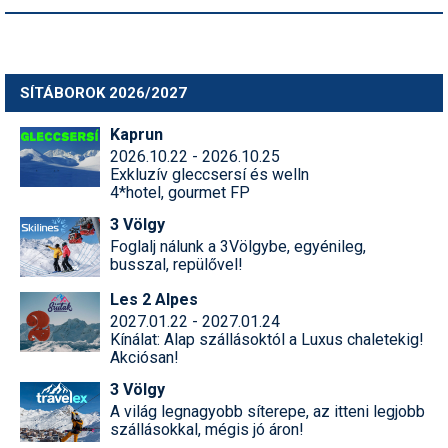
SÍTÁBOROK 2026/2027
Kaprun
2026.10.22 - 2026.10.25
Exkluzív gleccsersí és welln
4*hotel, gourmet FP
3 Völgy
Foglalj nálunk a 3Völgybe, egyénileg,
busszal, repülővel!
Les 2 Alpes
2027.01.22 - 2027.01.24
Kínálat: Alap szállásoktól a Luxus chaletekig!
Akciósan!
3 Völgy
A világ legnagyobb síterepe, az itteni legjobb
szállásokkal, mégis jó áron!