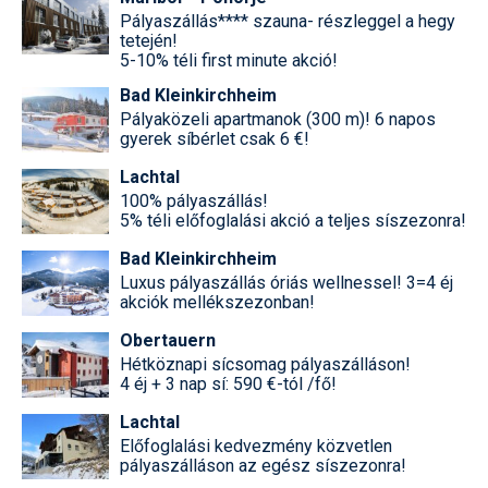
Pályaszállás**** szauna- részleggel a hegy
tetején!
5-10% téli first minute akció!
Bad Kleinkirchheim
Pályaközeli apartmanok (300 m)! 6 napos
gyerek síbérlet csak 6 €!
Lachtal
100% pályaszállás!
5% téli előfoglalási akció a teljes síszezonra!
Bad Kleinkirchheim
Luxus pályaszállás óriás wellnessel! 3=4 éj
akciók mellékszezonban!
Obertauern
Hétköznapi sícsomag pályaszálláson!
4 éj + 3 nap sí: 590 €-tól /fő!
Lachtal
Előfoglalási kedvezmény közvetlen
pályaszálláson az egész síszezonra!